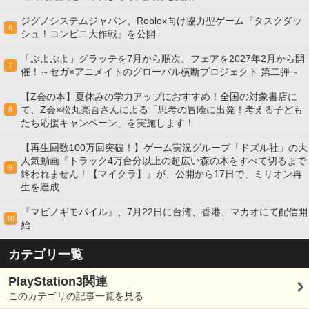
ジグノシステムジャパン、Roblox向け協力型ゲーム『タスクダッ
6
シュ！コンビニ大作戦』を公開
「ぷよぷよ」グラッテを7月から順次、フェアを2027年2月から開
7
催！～セガ×アニメイトのグローバル横断プロジェクト 第二弾～
【Z会の本】夏休みの学力アップにおすすめ！全国の対象書店に
て、Z会×松丸亮吾さんによる「思考の冒険に出発！考える子ども
8
たち応援キャンペーン」を実施します！
【再生回数100万回突破！】ゲーム実況グループ「ドズル社」の大
人気動画『トラック4万台分以上の超広い森の木をすべて切るまで
9
終われません！【マイクラ】』が、公開から17日で、ミリオン再
生を達成
『マビノギモバイル』、7月22日に台湾、香港、マカオにて配信開
10
始
カテゴリ一覧
PlayStation3関連
このカテゴリの記事一覧を見る