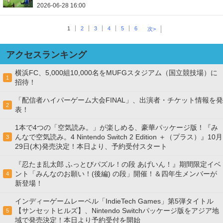
2026-06-28 16:00
1
2
3
4
5
6
次>
アクセスランキング
横浜FC、5,000組10,000名をMUFGスタジアム（国立競技場）に
1
招待！
「配信者ハイパーゲーム大会FINAL」、出演者・チケット情報を発
2
表！
1本で4つの「空気読み。」が楽しめる、豪華パッケージ版！『み
んなで空気読み。4 Nintendo Switch 2 Edition ＋（プラス）』10月
3
29日(木)発売決定！本日より、予約受付スタート
『忍たま乱太郎 ふっとびパズル！の段 あげいん！』期間限定イベ
ント「みんなのお願い！(後編) の段」開催！＆四年生メンバーが
4
新登場！
インディーゲームレーベル「IndieTech Games」第5弾タイトル
【サンセットヒルズ】、Nintendo Switchパッケージ版をアジア地
5
域で発売決定！本日より予約受付を開始