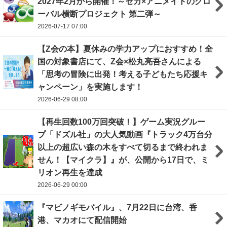
2027年2月から開催！～セガ×アニメイトのグロ
ーバル横断プロジェクト 第二弾～
2026-07-17 07:00
【Z会の本】夏休みの学力アップにおすすめ！全
国の対象書店にて、Z会×松丸亮吾さんによる
「思考の冒険に出発！考える子どもたち応援キ
ャンペーン」を実施します！
2026-06-29 08:00
【再生回数100万回突破！】ゲーム実況グルー
プ「ドズル社」の大人気動画『トラック4万台分
以上の超広い森の木をすべて切るまで終われま
せん！【マイクラ】』が、公開から17日で、ミ
リオン再生を達成
2026-06-29 00:00
『マビノギモバイル』、7月22日に台湾、香
港、マカオにて配信開始