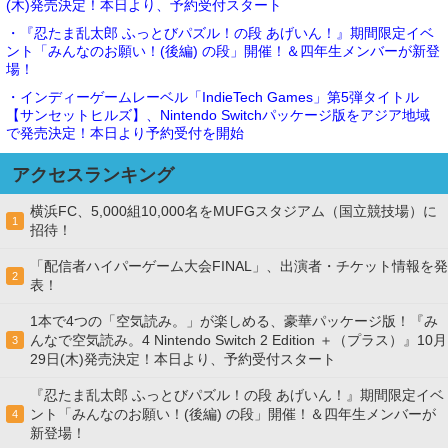
(木)発売決定！本日より、予約受付スタート
・『忍たま乱太郎 ふっとびパズル！の段 あげいん！』期間限定イベ
ント「みんなのお願い！(後編) の段」開催！＆四年生メンバーが新登
場！
・インディーゲームレーベル「IndieTech Games」第5弾タイトル
【サンセットヒルズ】、Nintendo Switchパッケージ版をアジア地域
で発売決定！本日より予約受付を開始
アクセスランキング
横浜FC、5,000組10,000名をMUFGスタジアム（国立競技場）に
1
招待！
「配信者ハイパーゲーム大会FINAL」、出演者・チケット情報を発
2
表！
1本で4つの「空気読み。」が楽しめる、豪華パッケージ版！『み
んなで空気読み。4 Nintendo Switch 2 Edition ＋（プラス）』10月
3
29日(木)発売決定！本日より、予約受付スタート
『忍たま乱太郎 ふっとびパズル！の段 あげいん！』期間限定イベ
ント「みんなのお願い！(後編) の段」開催！＆四年生メンバーが
4
新登場！