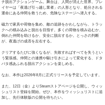
チ脱出アクションゲーム。舞台は、人間が消えた世界。プレ
イヤーは「夜逃げ引っ越し業者」の人形となり、処分される
運命にある仲間を救うため、危険なステージへ潜入する。
磁力で家具や荷物を集め、敵の追跡をかわしながら、トラッ
クへの積み込みと脱出を目指す。多くの荷物を積み込むか、
倒れた仲間を助けるか、安全に脱出するか。とっさの判断
が、夜逃げの成否を左右する。
クリアするたびに強くなるが、失敗すればすべてを失うとい
う緊張感。仲間との連携や駆け引きによって変化する、ドタ
バタ感あふれる脱出アクションを楽しめる。
なお、本作は2026年8月に正式リリースを予定しています。
また、12日（金）よりSteamストアページを公開し、ウィッ
シュリスト登録を開始。ぜひ、本作をウィッシュリストに追
加し、先行体験版の公開を待ちたい。