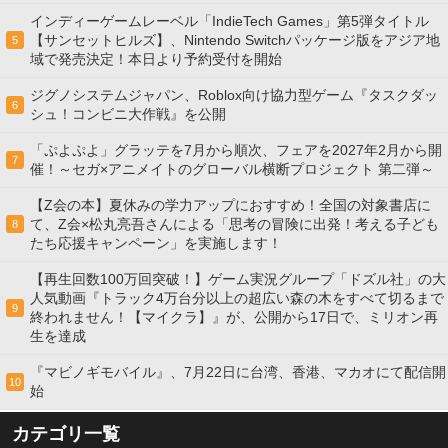
インディーゲームレーベル「IndieTech Games」第5弾タイトル
【サンセットヒルズ】、Nintendo Switchパッケージ版をアジア地
5
域で発売決定！本日より予約受付を開始
ジグノシステムジャパン、Roblox向け協力型ゲーム『タスクダッ
6
シュ！コンビニ大作戦』を公開
「ぷよぷよ」グラッテを7月から順次、フェアを2027年2月から開
7
催！～セガ×アニメイトのグローバル横断プロジェクト 第二弾～
【Z会の本】夏休みの学力アップにおすすめ！全国の対象書店に
て、Z会×松丸亮吾さんによる「思考の冒険に出発！考える子ども
8
たち応援キャンペーン」を実施します！
【再生回数100万回突破！】ゲーム実況グループ「ドズル社」の大
人気動画『トラック4万台分以上の超広い森の木をすべて切るまで
9
終われません！【マイクラ】』が、公開から17日で、ミリオン再
生を達成
『マビノギモバイル』、7月22日に台湾、香港、マカオにて配信開
10
始
カテゴリ一覧