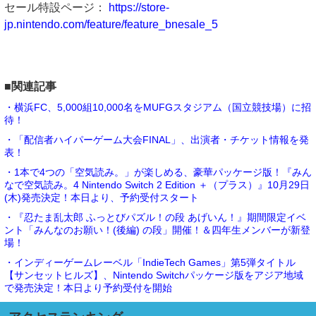
セール特設ページ：
https://store-
jp.nintendo.com/feature/feature_bnesale_5
■関連記事
・横浜FC、5,000組10,000名をMUFGスタジアム（国立競技場）に招
待！
・「配信者ハイパーゲーム大会FINAL」、出演者・チケット情報を発
表！
・1本で4つの「空気読み。」が楽しめる、豪華パッケージ版！『みん
なで空気読み。4 Nintendo Switch 2 Edition ＋（プラス）』10月29日
(木)発売決定！本日より、予約受付スタート
・『忍たま乱太郎 ふっとびパズル！の段 あげいん！』期間限定イベ
ント「みんなのお願い！(後編) の段」開催！＆四年生メンバーが新登
場！
・インディーゲームレーベル「IndieTech Games」第5弾タイトル
【サンセットヒルズ】、Nintendo Switchパッケージ版をアジア地域
で発売決定！本日より予約受付を開始