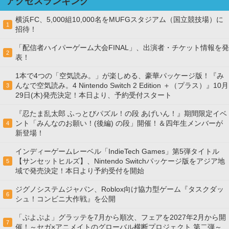
アクセスランキング
横浜FC、5,000組10,000名をMUFGスタジアム（国立競技場）に
1
招待！
「配信者ハイパーゲーム大会FINAL」、出演者・チケット情報を発
2
表！
1本で4つの「空気読み。」が楽しめる、豪華パッケージ版！『み
んなで空気読み。4 Nintendo Switch 2 Edition ＋（プラス）』10月
3
29日(木)発売決定！本日より、予約受付スタート
『忍たま乱太郎 ふっとびパズル！の段 あげいん！』期間限定イベ
ント「みんなのお願い！(後編) の段」開催！＆四年生メンバーが
4
新登場！
インディーゲームレーベル「IndieTech Games」第5弾タイトル
【サンセットヒルズ】、Nintendo Switchパッケージ版をアジア地
5
域で発売決定！本日より予約受付を開始
ジグノシステムジャパン、Roblox向け協力型ゲーム『タスクダッ
6
シュ！コンビニ大作戦』を公開
「ぷよぷよ」グラッテを7月から順次、フェアを2027年2月から開
7
催！～セガ×アニメイトのグローバル横断プロジェクト 第二弾～