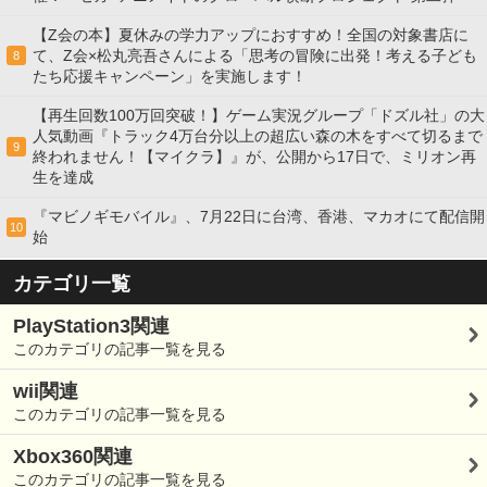
【Z会の本】夏休みの学力アップにおすすめ！全国の対象書店に
て、Z会×松丸亮吾さんによる「思考の冒険に出発！考える子ども
8
たち応援キャンペーン」を実施します！
【再生回数100万回突破！】ゲーム実況グループ「ドズル社」の大
人気動画『トラック4万台分以上の超広い森の木をすべて切るまで
9
終われません！【マイクラ】』が、公開から17日で、ミリオン再
生を達成
『マビノギモバイル』、7月22日に台湾、香港、マカオにて配信開
10
始
カテゴリ一覧
PlayStation3関連
このカテゴリの記事一覧を見る
wii関連
このカテゴリの記事一覧を見る
Xbox360関連
このカテゴリの記事一覧を見る