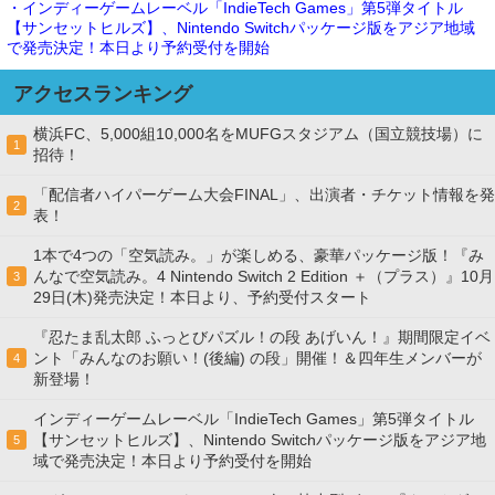
・インディーゲームレーベル「IndieTech Games」第5弾タイトル
【サンセットヒルズ】、Nintendo Switchパッケージ版をアジア地域
で発売決定！本日より予約受付を開始
アクセスランキング
横浜FC、5,000組10,000名をMUFGスタジアム（国立競技場）に
1
招待！
「配信者ハイパーゲーム大会FINAL」、出演者・チケット情報を発
2
表！
1本で4つの「空気読み。」が楽しめる、豪華パッケージ版！『み
んなで空気読み。4 Nintendo Switch 2 Edition ＋（プラス）』10月
3
29日(木)発売決定！本日より、予約受付スタート
『忍たま乱太郎 ふっとびパズル！の段 あげいん！』期間限定イベ
ント「みんなのお願い！(後編) の段」開催！＆四年生メンバーが
4
新登場！
インディーゲームレーベル「IndieTech Games」第5弾タイトル
【サンセットヒルズ】、Nintendo Switchパッケージ版をアジア地
5
域で発売決定！本日より予約受付を開始