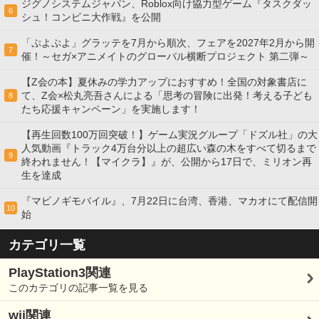
ジグノシステムジャパン、Roblox向け協力型ゲーム『タスクダッ
6
シュ！コンビニ大作戦』を公開
「ぷよぷよ」グラッテを7月から順次、フェアを2027年2月から開
7
催！～セガ×アニメイトのグローバル横断プロジェクト 第二弾～
【Z会の本】夏休みの学力アップにおすすめ！全国の対象書店に
て、Z会×松丸亮吾さんによる「思考の冒険に出発！考える子ども
8
たち応援キャンペーン」を実施します！
【再生回数100万回突破！】ゲーム実況グループ「ドズル社」の大
人気動画『トラック4万台分以上の超広い森の木をすべて切るまで
9
終われません！【マイクラ】』が、公開から17日で、ミリオン再
生を達成
『マビノギモバイル』、7月22日に台湾、香港、マカオにて配信開
10
始
カテゴリ一覧
PlayStation3関連
このカテゴリの記事一覧を見る
wii関連