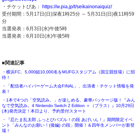
・チケットぴあ：
https://w.pia.jp/t/seikainonaiquiz/
受付期間：5月17日(日)深夜1時25分 ～ 5月31日(日)夜11時59
分
当選発表：6月3日(水)午後5時
当選発表：6月10日(水)午後5時
■関連記事
・横浜FC、5,000組10,000名をMUFGスタジアム（国立競技場）に招
待！
・「配信者ハイパーゲーム大会FINAL」、出演者・チケット情報を発
表！
・1本で4つの「空気読み。」が楽しめる、豪華パッケージ版！『みん
なで空気読み。4 Nintendo Switch 2 Edition ＋（プラス）』10月29日
(木)発売決定！本日より、予約受付スタート
・『忍たま乱太郎 ふっとびパズル！の段 あげいん！』期間限定イベ
ント「みんなのお願い！(後編) の段」開催！＆四年生メンバーが新登
場！