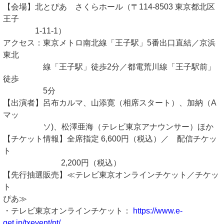
【会場】北とぴあ さくらホール（〒114-8503 東京都北区
王子
1-11-1）
アクセス：東京メトロ南北線「王子駅」5番出口直結／京浜
東北
線「王子駅」徒歩2分／都電荒川線「王子駅前」
徒歩
5分
【出演者】呂布カルマ、山添寛（相席スタート）、加納（A
マッ
ソ)、松澤亜海（テレビ東京アナウンサー）ほか
【チケット情報】全席指定 6,600円（税込）／ 配信チケッ
ト
2,200円（税込）
【先行抽選販売】≪テレビ東京オンラインチケット／チケッ
ト
ぴあ≫
・テレビ東京オンラインチケット：
https://www.e-
get.jp/txevent/pt/