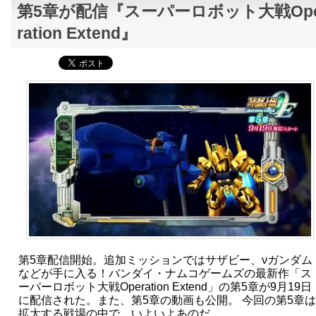
第5章が配信『スーパーロボット大戦Op
ration Extend』
第5章配信開始。追加ミッションではサザビー、νガンダム
などが手に入る！バンダイ・ナムコゲームズの最新作「ス
ーパーロボット大戦Operation Extend」の第5章が9月19日
に配信された。また、第5章の動画も公開。 今回の第5章は
拡大する戦場の中で、いよいよあのだ…