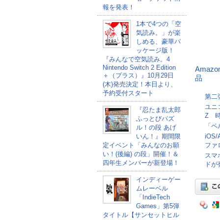
報を発表！
1本で4つの「空
気読み。」が楽
しめる、豪華パ
ッケージ版！
『みんなで空気読み。4
Nintendo Switch 2 Edition
Amaz
＋（プラス）』10月29日
品
(木)発売決定！本日より、
予約受付スタート
第二
ユニ
『忍たま乱太郎
Z 
ふっとびパズ
「ペ
ル！の段 あげ
いん！』期間限
iOS
定イベント「みんなのお願
ファ
い！(後編) の段」開催！＆
スマ
四年生メンバーが新登場！
ドが
インディーゲー
ムレーベル
「IndieTech
Games」第5弾
タイトル【サンセットヒル