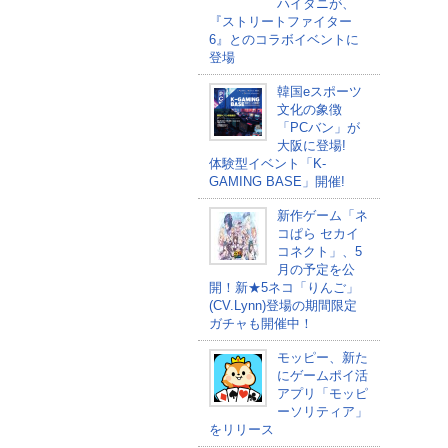
ハイタニが、
『ストリートファイター
6』とのコラボイベントに
登場
韓国eスポーツ
文化の象徴
「PCバン」が
大阪に登場!
体験型イベント「K-
GAMING BASE」開催!
新作ゲーム「ネ
コぱら セカイ
コネクト」、5
月の予定を公
開！新★5ネコ「りんご」
(CV.Lynn)登場の期間限定
ガチャも開催中！
モッピー、新た
にゲームポイ活
アプリ「モッピ
ーソリティア」
をリリース