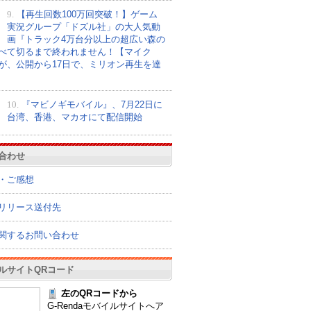
9.
【再生回数100万回突破！】ゲーム
実況グループ「ドズル社」の大人気動
画『トラック4万台分以上の超広い森の
べて切るまで終われません！【マイク
が、公開から17日で、ミリオン再生を達
10.
『マビノギモバイル』、7月22日に
台湾、香港、マカオにて配信開始
合わせ
・ご感想
リリース送付先
関するお問い合わせ
ルサイトQRコード
左のQRコードから
G-Rendaモバイルサイトへア