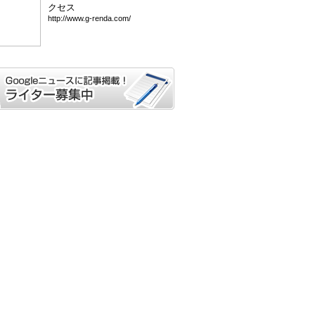
クセス
htt
p:/
/ww
w.g
-re
nda
.co
m/