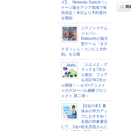
ズ】、Nintendo Switchパッ
ケージ版をアジア地域で発
売決定！本日より予約受付
を開始
ジグノシステム
ジャパン、
Roblox向け協力
型ゲーム『タス
クダッシュ！コンビニ大作
戦』を公開
「ぷよぷよ」グ
ラッテを7月か
ら順次、フェア
を2027年2月か
ら開催！～セガ×アニメイ
トのグローバル横断プロジ
ェクト 第二弾～
【Z会の本】夏
休みの学力アッ
プにおすすめ！
全国の対象書店
にて、Z会×松丸亮吾さんに