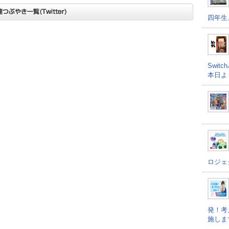
四年生
Swi
本日よ
ロジェ
発！考
施しま