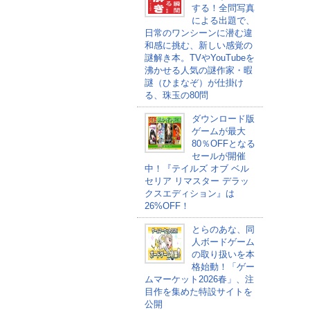
する！全問写真
による出題で、
日常のワンシーンに潜む違
和感に挑む、新しい感覚の
謎解き本。TVやYouTubeを
沸かせる人気の謎作家・暇
謎（ひまなぞ）が仕掛け
る、珠玉の80問
ダウンロード版
ゲームが最大
80％OFFとなる
セールが開催
中！『テイルズ オブ ベル
セリア リマスター デラッ
クスエディション』は
26%OFF！
とらのあな、同
人ボードゲーム
の取り扱いを本
格始動！「ゲー
ムマーケット2026春」、注
目作を集めた特設サイトを
公開