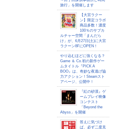
旅行」を開催します
【大宮ラクー
ン】限定コラボ
商品多数！濃度
100％のサブカ
ルチャー空間「まんだら
け」が、6月27日(土)に大宮
ラクーン8FにOPEN！
やり込むほどに強くなる？
Game ＆ Co.初の新作ゲー
ムタイトル『PICK A
BOO』は、奇妙な夜逃げ協
力アクション！Steamスト
アページ、公開中！
『紅の砂漠』ゲ
ームプレイ映像
コンテスト
「Beyond the
Abyss」を開催
答えに気づけ
ば、必ず二度見