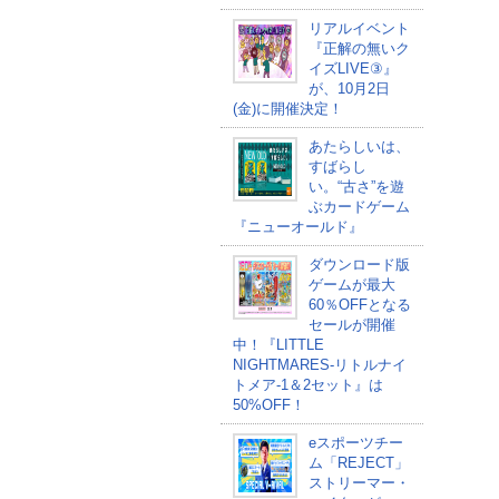
リアルイベント
『正解の無いク
イズLIVE③』
が、10月2日
(金)に開催決定！
あたらしいは、
すばらし
い。“古さ”を遊
ぶカードゲーム
『ニューオールド』
ダウンロード版
ゲームが最大
60％OFFとなる
セールが開催
中！『LITTLE
NIGHTMARES-リトルナイ
トメア-1＆2セット』は
50%OFF！
eスポーツチー
ム「REJECT」
ストリーマー・