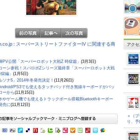
on.co.jp : スーパーストリートファイターIV に関連する商
アクセ
弾PV公開「スーパーロボット大戦Z 時獄篇」
(3月3日)
コーン参戦！スパロボZシリーズ最終章「スーパーロボット大戦
時獄編」
(1月5日)
ルソナ5」2014年冬発売決定！
(11月26日)
/Android/PS3でも使えるタッチパッド付き無線キーボードがバッ
ローから
(11月15日)
ホやゲーム機でも使えるトラックボール搭載Bluetoothキーボー
発売に
(11月12日)
＋（プ
り、予