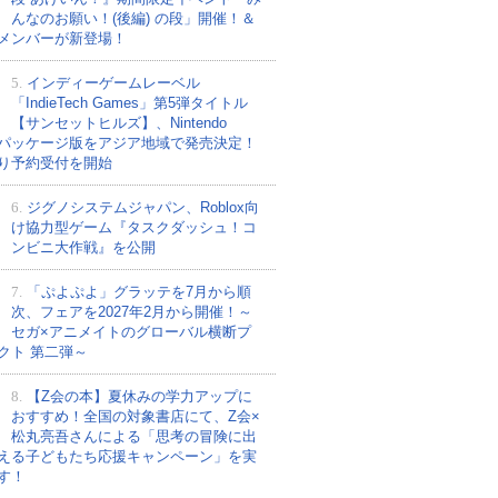
んなのお願い！(後編) の段」開催！＆
メンバーが新登場！
5.
インディーゲームレーベル
「IndieTech Games」第5弾タイトル
【サンセットヒルズ】、Nintendo
tchパッケージ版をアジア地域で発売決定！
り予約受付を開始
6.
ジグノシステムジャパン、Roblox向
け協力型ゲーム『タスクダッシュ！コ
ンビニ大作戦』を公開
7.
「ぷよぷよ」グラッテを7月から順
次、フェアを2027年2月から開催！～
セガ×アニメイトのグローバル横断プ
クト 第二弾～
8.
【Z会の本】夏休みの学力アップに
おすすめ！全国の対象書店にて、Z会×
松丸亮吾さんによる「思考の冒険に出
える子どもたち応援キャンペーン」を実
す！