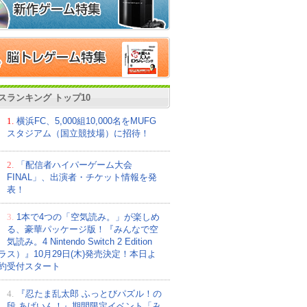
スランキング トップ10
1.
横浜FC、5,000組10,000名をMUFG
スタジアム（国立競技場）に招待！
2.
「配信者ハイパーゲーム大会
FINAL」、出演者・チケット情報を発
表！
3.
1本で4つの「空気読み。」が楽しめ
る、豪華パッケージ版！『みんなで空
気読み。4 Nintendo Switch 2 Edition
ラス）』10月29日(木)発売決定！本日よ
約受付スタート
4.
『忍たま乱太郎 ふっとびパズル！の
段 あげいん！』期間限定イベント「み