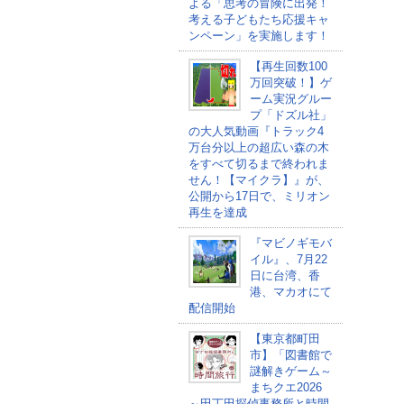
よる「思考の冒険に出発！
考える子どもたち応援キャ
ンペーン」を実施します！
【再生回数100
万回突破！】ゲ
ーム実況グルー
プ「ドズル社」
の大人気動画『トラック4
万台分以上の超広い森の木
をすべて切るまで終われま
せん！【マイクラ】』が、
公開から17日で、ミリオン
再生を達成
『マビノギモバ
イル』、7月22
日に台湾、香
港、マカオにて
配信開始
【東京都町田
市】「図書館で
謎解きゲーム～
まちクエ2026
～田丁田探偵事務所と時間