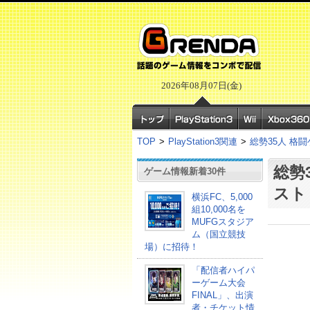
2026年08月07日(金)
TOP
>
PlayStation3関連
>
総勢35人 格
総勢
ゲーム情報新着30件
スト
横浜FC、5,000
組10,000名を
MUFGスタジア
ム（国立競技
場）に招待！
「配信者ハイパ
ーゲーム大会
FINAL」、出演
者・チケット情