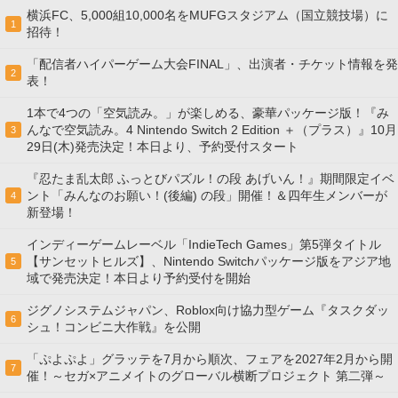
横浜FC、5,000組10,000名をMUFGスタジアム（国立競技場）に
1
招待！
「配信者ハイパーゲーム大会FINAL」、出演者・チケット情報を発
2
表！
1本で4つの「空気読み。」が楽しめる、豪華パッケージ版！『み
んなで空気読み。4 Nintendo Switch 2 Edition ＋（プラス）』10月
3
29日(木)発売決定！本日より、予約受付スタート
『忍たま乱太郎 ふっとびパズル！の段 あげいん！』期間限定イベ
ント「みんなのお願い！(後編) の段」開催！＆四年生メンバーが
4
新登場！
インディーゲームレーベル「IndieTech Games」第5弾タイトル
【サンセットヒルズ】、Nintendo Switchパッケージ版をアジア地
5
域で発売決定！本日より予約受付を開始
ジグノシステムジャパン、Roblox向け協力型ゲーム『タスクダッ
6
シュ！コンビニ大作戦』を公開
「ぷよぷよ」グラッテを7月から順次、フェアを2027年2月から開
7
催！～セガ×アニメイトのグローバル横断プロジェクト 第二弾～