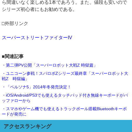
ら間違いなく楽しめる1本であろう。また、値段も安いので
シリーズ初心者にもお勧めである。
□外部リンク
スーパーストリートファイターIV
■関連記事
・第二弾PV公開「スーパーロボット大戦Z 時獄篇」
・ユニコーン参戦！スパロボZシリーズ最終章「スーパーロボット大
戦Z 時獄編」
・「ペルソナ5」2014年冬発売決定！
・iOS/Android/PS3でも使えるタッチパッド付き無線キーボードがバ
ッファローから
・スマホやゲーム機でも使えるトラックボール搭載Bluetoothキーボ
ードが発売に
アクセスランキング