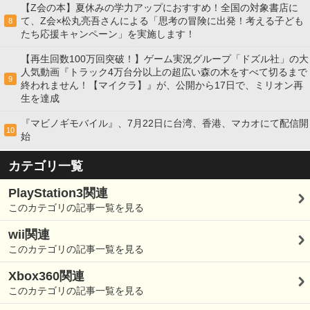
【Z会の本】夏休みの学力アップにおすすめ！全国の対象書店に
て、Z会×松丸亮吾さんによる「思考の冒険に出発！考える子ども
8
たち応援キャンペーン」を実施します！
【再生回数100万回突破！】ゲーム実況グループ「ドズル社」の大
人気動画『トラック4万台分以上の超広い森の木をすべて切るまで
9
終われません！【マイクラ】』が、公開から17日で、ミリオン再
生を達成
『マビノギモバイル』、7月22日に台湾、香港、マカオにて配信開
10
始
カテゴリ一覧
PlayStation3関連
このカテゴリの記事一覧を見る
wii関連
このカテゴリの記事一覧を見る
Xbox360関連
このカテゴリの記事一覧を見る