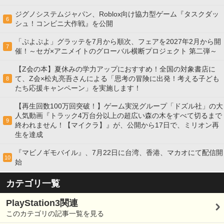
ジグノシステムジャパン、Roblox向け協力型ゲーム『タスクダッ
6
シュ！コンビニ大作戦』を公開
「ぷよぷよ」グラッテを7月から順次、フェアを2027年2月から開
7
催！～セガ×アニメイトのグローバル横断プロジェクト 第二弾～
【Z会の本】夏休みの学力アップにおすすめ！全国の対象書店に
て、Z会×松丸亮吾さんによる「思考の冒険に出発！考える子ども
8
たち応援キャンペーン」を実施します！
【再生回数100万回突破！】ゲーム実況グループ「ドズル社」の大
人気動画『トラック4万台分以上の超広い森の木をすべて切るまで
9
終われません！【マイクラ】』が、公開から17日で、ミリオン再
生を達成
『マビノギモバイル』、7月22日に台湾、香港、マカオにて配信開
10
始
カテゴリ一覧
PlayStation3関連
このカテゴリの記事一覧を見る