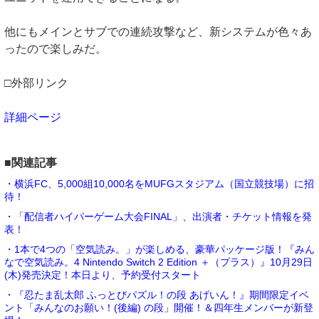
他にもメインとサブでの連続攻撃など、新システムが色々あ
ったので楽しみだ。
□外部リンク
詳細ページ
■関連記事
・横浜FC、5,000組10,000名をMUFGスタジアム（国立競技場）に招
待！
・「配信者ハイパーゲーム大会FINAL」、出演者・チケット情報を発
表！
・1本で4つの「空気読み。」が楽しめる、豪華パッケージ版！『みん
なで空気読み。4 Nintendo Switch 2 Edition ＋（プラス）』10月29日
(木)発売決定！本日より、予約受付スタート
・『忍たま乱太郎 ふっとびパズル！の段 あげいん！』期間限定イベ
ント「みんなのお願い！(後編) の段」開催！＆四年生メンバーが新登