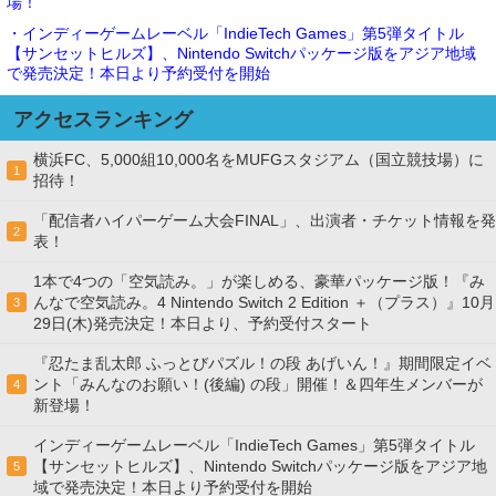
場！
・インディーゲームレーベル「IndieTech Games」第5弾タイトル
【サンセットヒルズ】、Nintendo Switchパッケージ版をアジア地域
で発売決定！本日より予約受付を開始
アクセスランキング
横浜FC、5,000組10,000名をMUFGスタジアム（国立競技場）に
1
招待！
「配信者ハイパーゲーム大会FINAL」、出演者・チケット情報を発
2
表！
1本で4つの「空気読み。」が楽しめる、豪華パッケージ版！『み
んなで空気読み。4 Nintendo Switch 2 Edition ＋（プラス）』10月
3
29日(木)発売決定！本日より、予約受付スタート
『忍たま乱太郎 ふっとびパズル！の段 あげいん！』期間限定イベ
ント「みんなのお願い！(後編) の段」開催！＆四年生メンバーが
4
新登場！
インディーゲームレーベル「IndieTech Games」第5弾タイトル
【サンセットヒルズ】、Nintendo Switchパッケージ版をアジア地
5
域で発売決定！本日より予約受付を開始