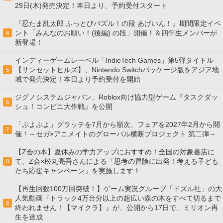
29日(木)発売決定！本日より、予約受付スタート
『忍たま乱太郎 ふっとびパズル！の段 あげいん！』期間限定イベ
ント「みんなのお願い！(後編) の段」開催！＆四年生メンバーが
4
新登場！
インディーゲームレーベル「IndieTech Games」第5弾タイトル
【サンセットヒルズ】、Nintendo Switchパッケージ版をアジア地
5
域で発売決定！本日より予約受付を開始
ジグノシステムジャパン、Roblox向け協力型ゲーム『タスクダッ
6
シュ！コンビニ大作戦』を公開
「ぷよぷよ」グラッテを7月から順次、フェアを2027年2月から開
7
催！～セガ×アニメイトのグローバル横断プロジェクト 第二弾～
【Z会の本】夏休みの学力アップにおすすめ！全国の対象書店に
て、Z会×松丸亮吾さんによる「思考の冒険に出発！考える子ども
8
たち応援キャンペーン」を実施します！
【再生回数100万回突破！】ゲーム実況グループ「ドズル社」の大
人気動画『トラック4万台分以上の超広い森の木をすべて切るまで
9
終われません！【マイクラ】』が、公開から17日で、ミリオン再
生を達成