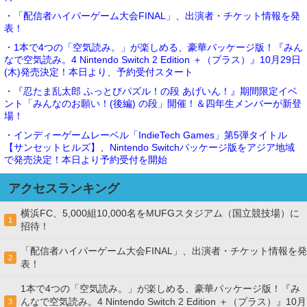
・「配信者ハイパーゲーム大会FINAL」、出演者・チケット情報を発
表！
・1本で4つの「空気読み。」が楽しめる、豪華パッケージ版！『みん
なで空気読み。4 Nintendo Switch 2 Edition ＋（プラス）』10月29日
(木)発売決定！本日より、予約受付スタート
・『忍たま乱太郎 ふっとびパズル！の段 あげいん！』期間限定イベ
ント「みんなのお願い！(後編) の段」開催！＆四年生メンバーが新登
場！
・インディーゲームレーベル「IndieTech Games」第5弾タイトル
【サンセットヒルズ】、Nintendo Switchパッケージ版をアジア地域
で発売決定！本日より予約受付を開始
アクセスランキング
横浜FC、5,000組10,000名をMUFGスタジアム（国立競技場）に
1
招待！
「配信者ハイパーゲーム大会FINAL」、出演者・チケット情報を発
2
表！
1本で4つの「空気読み。」が楽しめる、豪華パッケージ版！『み
んなで空気読み。4 Nintendo Switch 2 Edition ＋（プラス）』10月
3