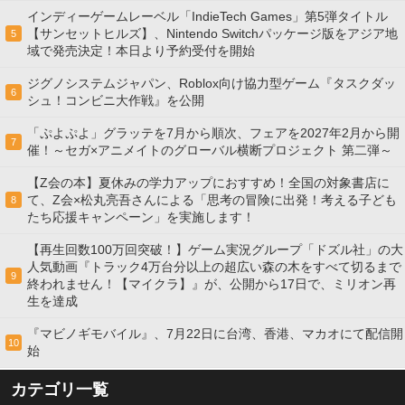
インディーゲームレーベル「IndieTech Games」第5弾タイトル
【サンセットヒルズ】、Nintendo Switchパッケージ版をアジア地
5
域で発売決定！本日より予約受付を開始
ジグノシステムジャパン、Roblox向け協力型ゲーム『タスクダッ
6
シュ！コンビニ大作戦』を公開
「ぷよぷよ」グラッテを7月から順次、フェアを2027年2月から開
7
催！～セガ×アニメイトのグローバル横断プロジェクト 第二弾～
【Z会の本】夏休みの学力アップにおすすめ！全国の対象書店に
て、Z会×松丸亮吾さんによる「思考の冒険に出発！考える子ども
8
たち応援キャンペーン」を実施します！
【再生回数100万回突破！】ゲーム実況グループ「ドズル社」の大
人気動画『トラック4万台分以上の超広い森の木をすべて切るまで
9
終われません！【マイクラ】』が、公開から17日で、ミリオン再
生を達成
『マビノギモバイル』、7月22日に台湾、香港、マカオにて配信開
10
始
カテゴリ一覧