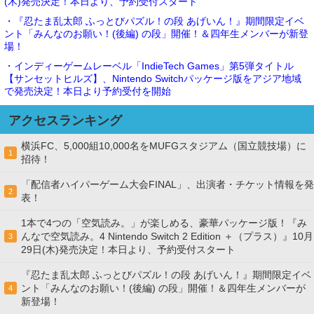
(木)発売決定！本日より、予約受付スタート
・『忍たま乱太郎 ふっとびパズル！の段 あげいん！』期間限定イベ
ント「みんなのお願い！(後編) の段」開催！＆四年生メンバーが新登
場！
・インディーゲームレーベル「IndieTech Games」第5弾タイトル
【サンセットヒルズ】、Nintendo Switchパッケージ版をアジア地域
で発売決定！本日より予約受付を開始
アクセスランキング
横浜FC、5,000組10,000名をMUFGスタジアム（国立競技場）に
1
招待！
「配信者ハイパーゲーム大会FINAL」、出演者・チケット情報を発
2
表！
1本で4つの「空気読み。」が楽しめる、豪華パッケージ版！『み
んなで空気読み。4 Nintendo Switch 2 Edition ＋（プラス）』10月
3
29日(木)発売決定！本日より、予約受付スタート
『忍たま乱太郎 ふっとびパズル！の段 あげいん！』期間限定イベ
ント「みんなのお願い！(後編) の段」開催！＆四年生メンバーが
4
新登場！