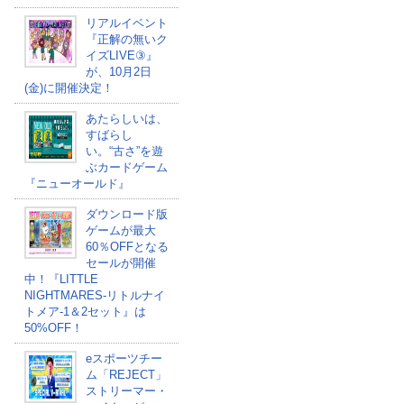
リアルイベント
『正解の無いク
イズLIVE③』
が、10月2日
(金)に開催決定！
あたらしいは、
すばらし
い。“古さ”を遊
ぶカードゲーム
『ニューオールド』
ダウンロード版
ゲームが最大
60％OFFとなる
セールが開催
中！『LITTLE
NIGHTMARES-リトルナイ
トメア-1＆2セット』は
50%OFF！
eスポーツチー
ム「REJECT」
ストリーマー・