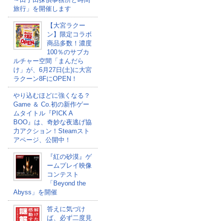
旅行」を開催します
【大宮ラクー
ン】限定コラボ
商品多数！濃度
100％のサブカ
ルチャー空間「まんだら
け」が、6月27日(土)に大宮
ラクーン8FにOPEN！
やり込むほどに強くなる？
Game ＆ Co.初の新作ゲー
ムタイトル『PICK A
BOO』は、奇妙な夜逃げ協
力アクション！Steamスト
アページ、公開中！
『紅の砂漠』ゲ
ームプレイ映像
コンテスト
「Beyond the
Abyss」を開催
答えに気づけ
ば、必ず二度見