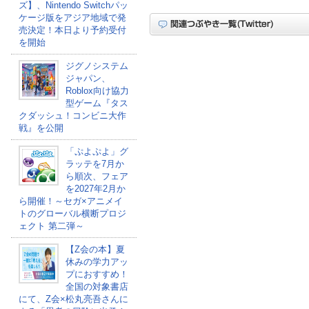
ズ】、Nintendo Switchパッ
ケージ版をアジア地域で発
売決定！本日より予約受付
を開始
ジグノシステム
ジャパン、
Roblox向け協力
型ゲーム『タス
クダッシュ！コンビニ大作
戦』を公開
「ぷよぷよ」グ
ラッテを7月か
ら順次、フェア
を2027年2月か
ら開催！～セガ×アニメイ
トのグローバル横断プロジ
ェクト 第二弾～
【Z会の本】夏
休みの学力アッ
プにおすすめ！
全国の対象書店
にて、Z会×松丸亮吾さんに