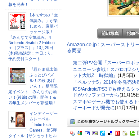
報を発表！
1本で4つの「空
気読み。」が楽
しめる、豪華パ
ッケージ版！
『みんなで空気読み。4
Nintendo Switch 2 Edition
Amazon.co.jp : スーパース
＋（プラス）』10月29日
る商品
(木)発売決定！本日より、
予約受付スタート
第二弾PV公開「スーパーロボッ
ユニコーン参戦！スパロボZシ
『忍たま乱太郎
ふっとびパズ
ット大戦Z 時獄編」
(1月5日)
ル！の段 あげ
「ペルソナ5」2014年冬発売決
いん！』期間限
iOS/Android/PS3でも使
定イベント「みんなのお願
ドがバッファローから
(11月15日
い！(後編) の段」開催！＆
スマホやゲーム機でも使えるトラッ
四年生メンバーが新登場！
キーボードが発売に
(11月12日)
インディーゲー
ムレーベル
「IndieTech
Games」第5弾
タイトル【サンセットヒル