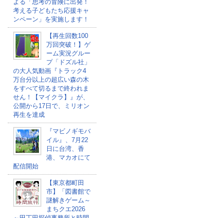
よる「思考の冒険に出発！
考える子どもたち応援キャ
ンペーン」を実施します！
【再生回数100
万回突破！】ゲ
ーム実況グルー
プ「ドズル社」
の大人気動画『トラック4
万台分以上の超広い森の木
をすべて切るまで終われま
せん！【マイクラ】』が、
公開から17日で、ミリオン
再生を達成
『マビノギモバ
イル』、7月22
日に台湾、香
港、マカオにて
配信開始
【東京都町田
市】「図書館で
謎解きゲーム～
まちクエ2026
～田丁田探偵事務所と時間