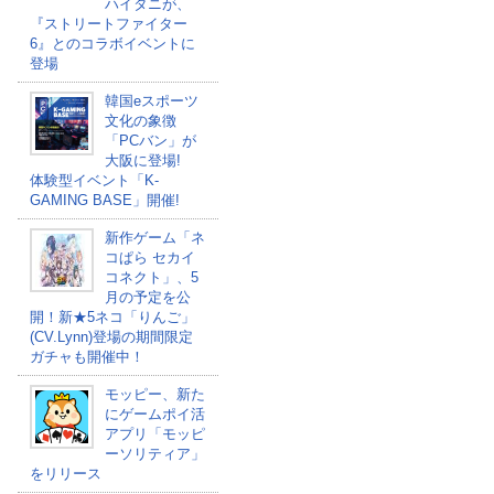
ハイタニが、
『ストリートファイター
6』とのコラボイベントに
登場
韓国eスポーツ
文化の象徴
「PCバン」が
大阪に登場!
体験型イベント「K-
GAMING BASE」開催!
新作ゲーム「ネ
コぱら セカイ
コネクト」、5
月の予定を公
開！新★5ネコ「りんご」
(CV.Lynn)登場の期間限定
ガチャも開催中！
モッピー、新た
にゲームポイ活
アプリ「モッピ
ーソリティア」
をリリース