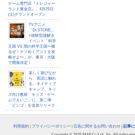
ゲーム専門店『トレジャー
ランド東金店』、4月25日
(土)グランドオープン
TVアニメ
「Dr.STONE」
×体験型謎解き
イベント「科学
王国 VS 闇の科学王国〜唆
るぜ！ナゾめくアジトを攻
略せよ〜」が、東京・大阪
で開催決定！
楽しく遊びなが
ら、英語に触れ
る。ネイティブ
キャンプ、キッ
ズ向け教材「キッズ - ゲー
ムでえいご」に、第二弾
「ビンゴ」を追加リリース
利用規約
|
プライバシーポリシー
|
広告に関するお問い合わせ
|
記事に
Copyright © 2026 MAP Co,Ltd., Inc. All rights rese