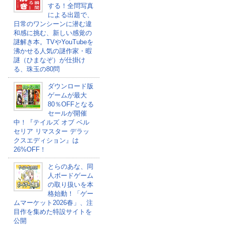
する！全問写真
による出題で、
日常のワンシーンに潜む違
和感に挑む、新しい感覚の
謎解き本。TVやYouTubeを
沸かせる人気の謎作家・暇
謎（ひまなぞ）が仕掛け
る、珠玉の80問
ダウンロード版
ゲームが最大
80％OFFとなる
セールが開催
中！『テイルズ オブ ベル
セリア リマスター デラッ
クスエディション』は
26%OFF！
とらのあな、同
人ボードゲーム
の取り扱いを本
格始動！「ゲー
ムマーケット2026春」、注
目作を集めた特設サイトを
公開