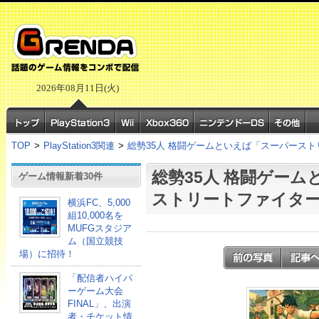
2026年08月11日(火)
TOP
>
PlayStation3関連
>
総勢35人 格闘ゲームといえば「スーパースト
総勢35人 格闘ゲー
ゲーム情報新着30件
ストリートファイター
横浜FC、5,000
組10,000名を
MUFGスタジア
ム（国立競技
場）に招待！
「配信者ハイパ
ーゲーム大会
FINAL」、出演
者・チケット情