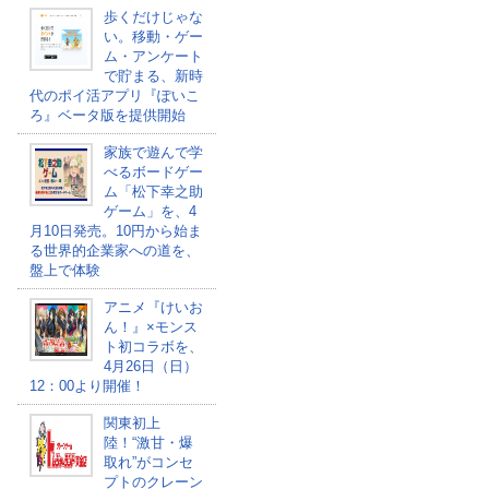
歩くだけじゃな
い。移動・ゲー
ム・アンケート
で貯まる、新時
代のポイ活アプリ『ぽいこ
ろ』ベータ版を提供開始
家族で遊んで学
べるボードゲー
ム「松下幸之助
ゲーム」を、4
月10日発売。10円から始ま
る世界的企業家への道を、
盤上で体験
アニメ『けいお
ん！』×モンス
ト初コラボを、
4月26日（日）
12：00より開催！
関東初上
陸！“激甘・爆
取れ”がコンセ
プトのクレーン