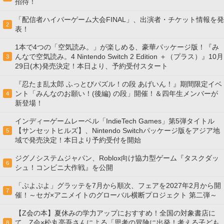
招待！
「配信者ハイパーゲーム大会FINAL」、出演者・チケット情報を発
2
表！
1本で4つの「空気読み。」が楽しめる、豪華パッケージ版！『み
んなで空気読み。4 Nintendo Switch 2 Edition ＋（プラス）』10月
3
29日(木)発売決定！本日より、予約受付スタート
『忍たま乱太郎 ふっとびパズル！の段 あげいん！』期間限定イベ
ント「みんなのお願い！(後編) の段」開催！＆四年生メンバーが
4
新登場！
インディーゲームレーベル「IndieTech Games」第5弾タイトル
【サンセットヒルズ】、Nintendo Switchパッケージ版をアジア地
5
域で発売決定！本日より予約受付を開始
ジグノシステムジャパン、Roblox向け協力型ゲーム『タスクダッ
6
シュ！コンビニ大作戦』を公開
「ぷよぷよ」グラッテを7月から順次、フェアを2027年2月から開
7
催！～セガ×アニメイトのグローバル横断プロジェクト 第二弾～
【Z会の本】夏休みの学力アップにおすすめ！全国の対象書店に
て、Z会×松丸亮吾さんによる「思考の冒険に出発！考える子ども
8