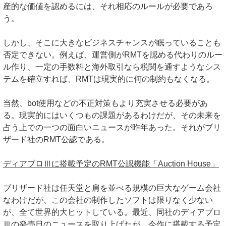
産的な価値を認めるには、それ相応のルールが必要であろ
う。
しかし、そこに大きなビジネスチャンスが眠っていることも
否定できない。例えば、運営側がRMTを認める代わりのルー
ル作り、一定の手数料と海外取引なら税関を通すようなシス
テムを確立すれば、RMTは現実的に何の制約もなくなる。
当然、bot使用などの不正対策もより充実させる必要があ
る。現実的にはいくつもの課題があるわけだが、その未来を
占う上での一つの面白いニュースが昨年あった。それがブリ
ザード社のRMT公認である。
ディアブロⅢに搭載予定のRMT公認機能「Auction House」
ブリザード社は任天堂と肩を並べる規模の巨大なゲーム会社
なわけだが、この会社の制作したソフトは限りなく少ない
が、全て世界的大ヒットしている。最近、同社のディアブロ
Ⅲの発売日のニュースを取り上げたが、今作に搭載する予定