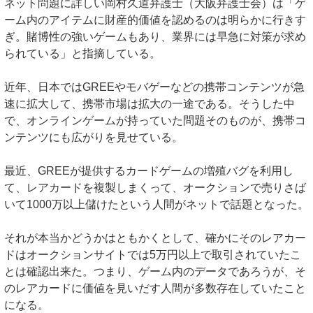
ネット問題に詳しい岡村久道弁護士（大阪弁護士会）は「ゲ
ーム内のアイテムに財産的価値を認めるのは明らかに行きす
ぎ。賭博性の強いゲームもあり、業界には早急に対策が求め
られている」と指摘している。
近年、日本ではGREEやモバゲーなどの携帯コンテンツが急
速に拡大して、携帯市場は拡大の一途である。そうした中
で、オンラインゲームが持っていた問題そのものが、携帯コ
ンテンツにも広がりを見せている。
最近、GREEが提供するカードゲームの増殖バグを利用し
て、レアカードを複製しまくって、オークションで売りさば
いて1000万以上儲けたという人間がネットで話題となった。
それが本当かどうかはともかくとして、確かにそのレアカー
ドはオークションサイトでは5万円以上で取引されていたこ
とは確認出来た。つまり、ゲーム内のデータであろうが、そ
のレアカードに価値を見いだす人間が多数存在していたこと
になる。