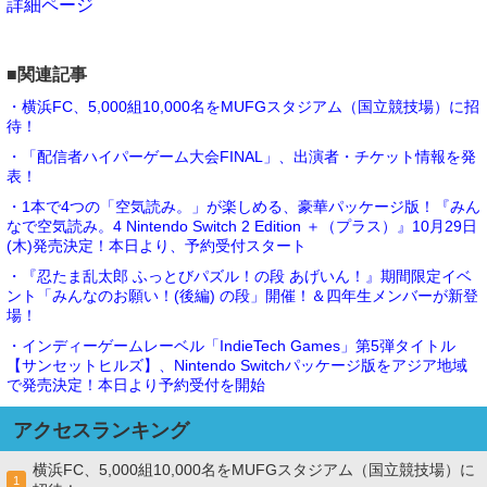
詳細ページ
■関連記事
・横浜FC、5,000組10,000名をMUFGスタジアム（国立競技場）に招
待！
・「配信者ハイパーゲーム大会FINAL」、出演者・チケット情報を発
表！
・1本で4つの「空気読み。」が楽しめる、豪華パッケージ版！『みん
なで空気読み。4 Nintendo Switch 2 Edition ＋（プラス）』10月29日
(木)発売決定！本日より、予約受付スタート
・『忍たま乱太郎 ふっとびパズル！の段 あげいん！』期間限定イベ
ント「みんなのお願い！(後編) の段」開催！＆四年生メンバーが新登
場！
・インディーゲームレーベル「IndieTech Games」第5弾タイトル
【サンセットヒルズ】、Nintendo Switchパッケージ版をアジア地域
で発売決定！本日より予約受付を開始
アクセスランキング
横浜FC、5,000組10,000名をMUFGスタジアム（国立競技場）に
1