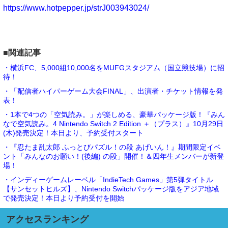
https://www.hotpepper.jp/strJ003943024/
■関連記事
・横浜FC、5,000組10,000名をMUFGスタジアム（国立競技場）に招
待！
・「配信者ハイパーゲーム大会FINAL」、出演者・チケット情報を発
表！
・1本で4つの「空気読み。」が楽しめる、豪華パッケージ版！『みん
なで空気読み。4 Nintendo Switch 2 Edition ＋（プラス）』10月29日
(木)発売決定！本日より、予約受付スタート
・『忍たま乱太郎 ふっとびパズル！の段 あげいん！』期間限定イベ
ント「みんなのお願い！(後編) の段」開催！＆四年生メンバーが新登
場！
・インディーゲームレーベル「IndieTech Games」第5弾タイトル
【サンセットヒルズ】、Nintendo Switchパッケージ版をアジア地域
で発売決定！本日より予約受付を開始
アクセスランキング