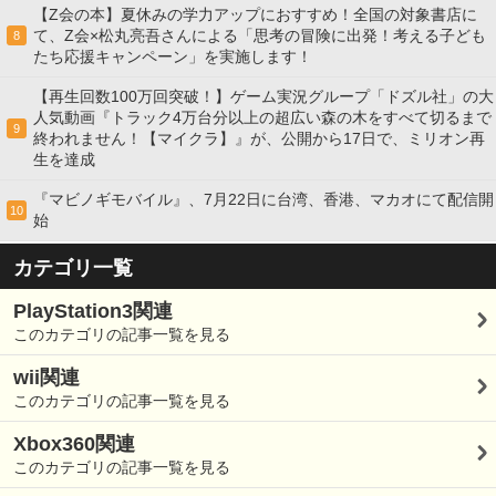
【Z会の本】夏休みの学力アップにおすすめ！全国の対象書店に
て、Z会×松丸亮吾さんによる「思考の冒険に出発！考える子ども
8
たち応援キャンペーン」を実施します！
【再生回数100万回突破！】ゲーム実況グループ「ドズル社」の大
人気動画『トラック4万台分以上の超広い森の木をすべて切るまで
9
終われません！【マイクラ】』が、公開から17日で、ミリオン再
生を達成
『マビノギモバイル』、7月22日に台湾、香港、マカオにて配信開
10
始
カテゴリ一覧
PlayStation3関連
このカテゴリの記事一覧を見る
wii関連
このカテゴリの記事一覧を見る
Xbox360関連
このカテゴリの記事一覧を見る