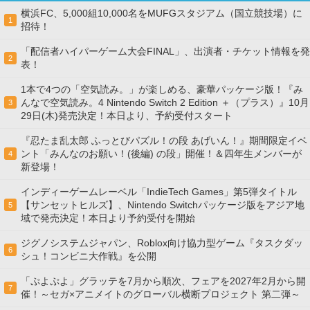
横浜FC、5,000組10,000名をMUFGスタジアム（国立競技場）に
1
招待！
「配信者ハイパーゲーム大会FINAL」、出演者・チケット情報を発
2
表！
1本で4つの「空気読み。」が楽しめる、豪華パッケージ版！『み
んなで空気読み。4 Nintendo Switch 2 Edition ＋（プラス）』10月
3
29日(木)発売決定！本日より、予約受付スタート
『忍たま乱太郎 ふっとびパズル！の段 あげいん！』期間限定イベ
ント「みんなのお願い！(後編) の段」開催！＆四年生メンバーが
4
新登場！
インディーゲームレーベル「IndieTech Games」第5弾タイトル
【サンセットヒルズ】、Nintendo Switchパッケージ版をアジア地
5
域で発売決定！本日より予約受付を開始
ジグノシステムジャパン、Roblox向け協力型ゲーム『タスクダッ
6
シュ！コンビニ大作戦』を公開
「ぷよぷよ」グラッテを7月から順次、フェアを2027年2月から開
7
催！～セガ×アニメイトのグローバル横断プロジェクト 第二弾～