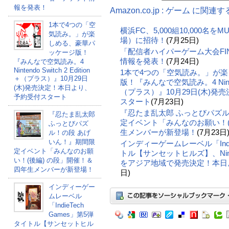
報を発表！
Amazon.co.jp : ゲーム に関連
1本で4つの「空
横浜FC、5,000組10,000名
気読み。」が楽
場）に招待！
(7月25日)
しめる、豪華パ
「配信者ハイパーゲーム大会FI
ッケージ版！
情報を発表！
(7月24日)
『みんなで空気読み。4
Nintendo Switch 2 Edition
1本で4つの「空気読み。」が
＋（プラス）』10月29日
版！『みんなで空気読み。4 Nintendo 
(木)発売決定！本日より、
（プラス）』10月29日(木)
予約受付スタート
スタート
(7月23日)
『忍たま乱太郎 ふっとびパズル
『忍たま乱太郎
定イベント「みんなのお願い！(
ふっとびパズ
生メンバーが新登場！
(7月23日
ル！の段 あげ
いん！』期間限
インディーゲームレーベル「Indie
定イベント「みんなのお願
トル【サンセットヒルズ】、Ninte
い！(後編) の段」開催！＆
をアジア地域で発売決定！本日
四年生メンバーが新登場！
日)
インディーゲー
ムレーベル
「IndieTech
Games」第5弾
タイトル【サンセットヒル