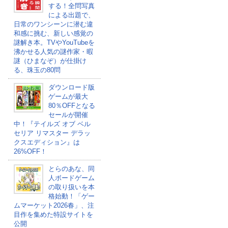
する！全問写真
による出題で、
日常のワンシーンに潜む違
和感に挑む、新しい感覚の
謎解き本。TVやYouTubeを
沸かせる人気の謎作家・暇
謎（ひまなぞ）が仕掛け
る、珠玉の80問
ダウンロード版
ゲームが最大
80％OFFとなる
セールが開催
中！『テイルズ オブ ベル
セリア リマスター デラッ
クスエディション』は
26%OFF！
とらのあな、同
人ボードゲーム
の取り扱いを本
格始動！「ゲー
ムマーケット2026春」、注
目作を集めた特設サイトを
公開