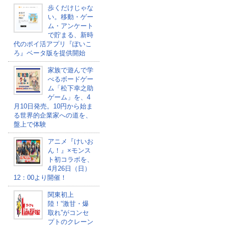
歩くだけじゃな
い。移動・ゲー
ム・アンケート
で貯まる、新時
代のポイ活アプリ『ぽいこ
ろ』ベータ版を提供開始
家族で遊んで学
べるボードゲー
ム「松下幸之助
ゲーム」を、4
月10日発売。10円から始ま
る世界的企業家への道を、
盤上で体験
アニメ『けいお
ん！』×モンス
ト初コラボを、
4月26日（日）
12：00より開催！
関東初上
陸！“激甘・爆
取れ”がコンセ
プトのクレーン