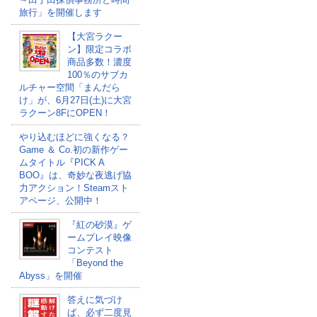
旅行」を開催します
【大宮ラクー
ン】限定コラボ
商品多数！濃度
100％のサブカ
ルチャー空間「まんだら
け」が、6月27日(土)に大宮
ラクーン8FにOPEN！
やり込むほどに強くなる？
Game ＆ Co.初の新作ゲー
ムタイトル『PICK A
BOO』は、奇妙な夜逃げ協
力アクション！Steamスト
アページ、公開中！
『紅の砂漠』ゲ
ームプレイ映像
コンテスト
「Beyond the
Abyss」を開催
答えに気づけ
ば、必ず二度見