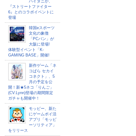
ハイタニが、
『ストリートファイター
6』とのコラボイベントに
登場
韓国eスポーツ
文化の象徴
「PCバン」が
大阪に登場!
体験型イベント「K-
GAMING BASE」開催!
新作ゲーム「ネ
コぱら セカイ
コネクト」、5
月の予定を公
開！新★5ネコ「りんご」
(CV.Lynn)登場の期間限定
ガチャも開催中！
モッピー、新た
にゲームポイ活
アプリ「モッピ
ーソリティア」
をリリース