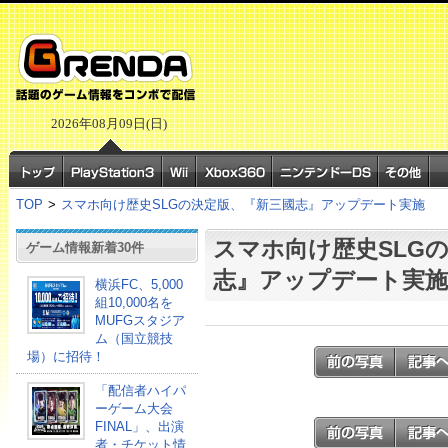
2026年08月09日(日)
TOP
>
スマホ向け歴史SLGの決定版、『新三國志』アップデート実施
スマホ向け歴史SLG
ゲーム情報新着30件
志』アップデート実施
横浜FC、5,000
組10,000名を
MUFGスタジア
ム（国立競技
場）に招待！
「配信者ハイパ
ーゲーム大会
FINAL」、出演
者・チケット情