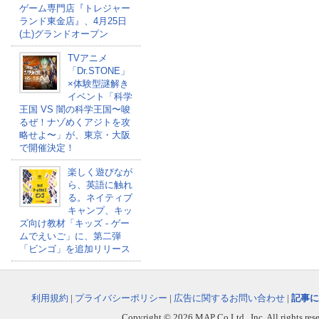
ゲーム専門店『トレジャー
ランド東金店』、4月25日
(土)グランドオープン
TVアニメ
「Dr.STONE」
×体験型謎解き
イベント「科学
王国 VS 闇の科学王国〜唆
るぜ！ナゾめくアジトを攻
略せよ〜」が、東京・大阪
で開催決定！
楽しく遊びなが
ら、英語に触れ
る。ネイティブ
キャンプ、キッ
ズ向け教材「キッズ - ゲー
ムでえいご」に、第二弾
「ビンゴ」を追加リリース
利用規約
|
プライバシーポリシー
|
広告に関するお問い合わせ
|
記事に
Copyright © 2026 MAP Co,Ltd., Inc. All rights rese