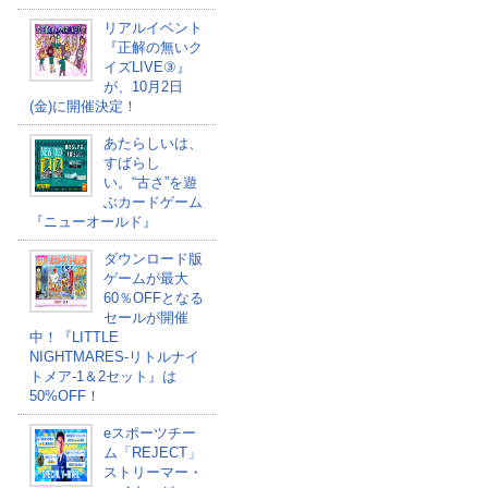
リアルイベント
『正解の無いク
イズLIVE③』
が、10月2日
(金)に開催決定！
あたらしいは、
すばらし
い。“古さ”を遊
ぶカードゲーム
『ニューオールド』
ダウンロード版
ゲームが最大
60％OFFとなる
セールが開催
中！『LITTLE
NIGHTMARES-リトルナイ
トメア-1＆2セット』は
50%OFF！
eスポーツチー
ム「REJECT」
ストリーマー・