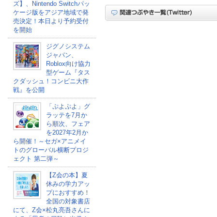
ズ】、Nintendo Switchパッ
ケージ版をアジア地域で発
売決定！本日より予約受付
を開始
ジグノシステム
ジャパン、
Roblox向け協力
型ゲーム『タス
クダッシュ！コンビニ大作
戦』を公開
「ぷよぷよ」グ
ラッテを7月か
ら順次、フェア
を2027年2月か
ら開催！～セガ×アニメイ
トのグローバル横断プロジ
ェクト 第二弾～
【Z会の本】夏
休みの学力アッ
プにおすすめ！
全国の対象書店
にて、Z会×松丸亮吾さんに