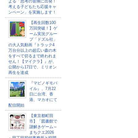
よる「思考の冒険に出発！
考える子どもたち応援キャ
ンペーン」を実施します！
【再生回数100
万回突破！】ゲ
ーム実況グルー
プ「ドズル社」
の大人気動画『トラック4
万台分以上の超広い森の木
をすべて切るまで終われま
せん！【マイクラ】』が、
公開から17日で、ミリオン
再生を達成
『マビノギモバ
イル』、7月22
日に台湾、香
港、マカオにて
配信開始
【東京都町田
市】「図書館で
謎解きゲーム～
まちクエ2026
～田丁田探偵事務所と時間