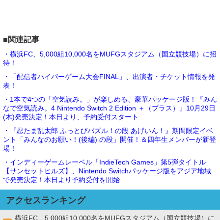
■関連記事
・横浜FC、5,000組10,000名をMUFGスタジアム（国立競技場）に招
待！
・「配信者ハイパーゲーム大会FINAL」、出演者・チケット情報を発
表！
・1本で4つの「空気読み。」が楽しめる、豪華パッケージ版！『みん
なで空気読み。4 Nintendo Switch 2 Edition ＋（プラス）』10月29日
(木)発売決定！本日より、予約受付スタート
・『忍たま乱太郎 ふっとびパズル！の段 あげいん！』期間限定イベ
ント「みんなのお願い！(後編) の段」開催！＆四年生メンバーが新登
場！
・インディーゲームレーベル「IndieTech Games」第5弾タイトル
【サンセットヒルズ】、Nintendo Switchパッケージ版をアジア地域
で発売決定！本日より予約受付を開始
アクセスランキング
横浜FC、5,000組10,000名をMUFGスタジアム（国立競技場）に