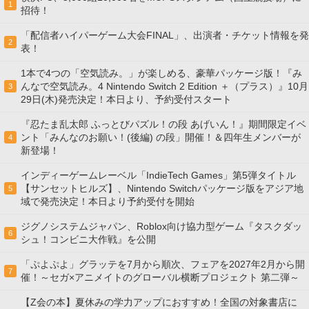
1
招待！
「配信者ハイパーゲーム大会FINAL」、出演者・チケット情報を発
2
表！
1本で4つの「空気読み。」が楽しめる、豪華パッケージ版！『み
んなで空気読み。4 Nintendo Switch 2 Edition ＋（プラス）』10月
3
29日(木)発売決定！本日より、予約受付スタート
『忍たま乱太郎 ふっとびパズル！の段 あげいん！』期間限定イベ
ント「みんなのお願い！(後編) の段」開催！＆四年生メンバーが
4
新登場！
インディーゲームレーベル「IndieTech Games」第5弾タイトル
【サンセットヒルズ】、Nintendo Switchパッケージ版をアジア地
5
域で発売決定！本日より予約受付を開始
ジグノシステムジャパン、Roblox向け協力型ゲーム『タスクダッ
6
シュ！コンビニ大作戦』を公開
「ぷよぷよ」グラッテを7月から順次、フェアを2027年2月から開
7
催！～セガ×アニメイトのグローバル横断プロジェクト 第二弾～
【Z会の本】夏休みの学力アップにおすすめ！全国の対象書店に