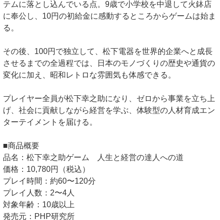
テムに落とし込んでいる点。9歳で小学校を中退して火鉢店
に奉公し、10円の初給金に感動するところからゲームは始ま
る。
その後、100円で独立して、松下電器を世界的企業へと成長
させるまでの全過程では、日本のモノづくりの歴史や通貨の
変化に加え、昭和レトロな雰囲気も体感できる。
プレイヤー全員が松下幸之助になり、ゼロから事業を立ち上
げ、社会に貢献しながら経営を学ぶ、体験型の人材育成エン
ターテイメントを届ける。
■商品概要
品名：松下幸之助ゲーム 人生と経営の達人への道
価格：10,780円（税込）
プレイ時間：約60〜120分
プレイ人数：2〜4人
対象年齢：10歳以上
発売元：PHP研究所