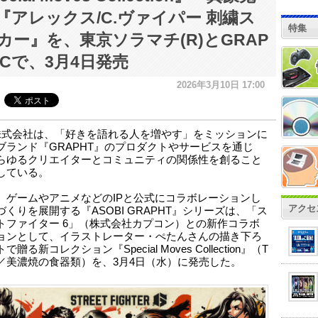
『アレックス/C.ヴァイパー 刺繍ス
特集
カー』を、東京ソラマチ(R)とGRAP
 ECで、3月4日発売
2026年3月10日 17:00
株式会社は、「好きを語れる人を増やす」をミッションに
ブランド『GRAPHT』のプロダクトやサービスを通じ
らゆるクリエイターとコミュニティの関係性を創ること
している。
、ゲームやアニメなどのIPと公式にコラボレーションし
アクセ
づくりを展開する『ASOBI GRAPHT』シリーズは、「ス
トファイター 6」（株式会社カプコン）との新作コラボ
ョンとして、イラストレーター・ぺたんさんの描き下ろ
贈る新コレクション『Special Moves Collection』（T
／美濃焼の食器類）を、3月4日（水）に発売した。