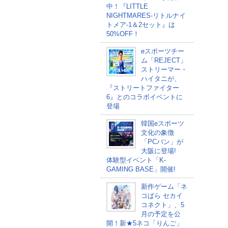
中！『LITTLE
NIGHTMARES-リトルナイ
トメア-1＆2セット』は
50%OFF！
eスポーツチー
ム「REJECT」
ストリーマー・
ハイタニが、
『ストリートファイター
6』とのコラボイベントに
登場
韓国eスポーツ
文化の象徴
「PCバン」が
大阪に登場!
体験型イベント「K-
GAMING BASE」開催!
新作ゲーム「ネ
コぱら セカイ
コネクト」、5
月の予定を公
開！新★5ネコ「りんご」