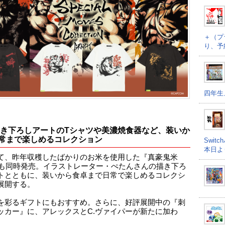
＋（プ
り、予
四年生
描き下ろしアートのTシャツや美濃焼食器など、装いか
常まで楽しめるコレクション
Swi
本日よ
て、昨年収穫したばかりのお米を使用した『真豪鬼米
6』も同時発売。イラストレーター・ぺたんさんの描き下ろ
トとともに、装いから食卓まで日常で楽しめるコレクシ
展開する。
を彩るギフトにもおすすめ。さらに、好評展開中の『刺
ッカー』に、アレックスとC.ヴァイパーが新たに加わ