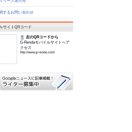
リリース送付先
関するお問い合わせ
ルサイトQRコード
左のQRコードから
G-Rendaモバイルサイトへア
クセス
htt
p:/
/ww
w.g
-re
nda
.co
m/