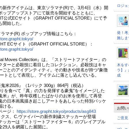
ロジェ
の新作アイテムは、東京ソラマチ(R)で、3月4日（水）開
ポップアップストアにて販売を開始するとともに、
HT公式ECサイト（GRAPHT OFFICIAL STORE）にて予
も開始した。
発！考
ソラマチ(R) ポップアップ情報はこちら：
施しま
store.grapht.tokyo/
HT ECサイト（GRAPHT OFFICIAL STORE）：
store.grapht.tokyo/
ial Moves Collection』は、「ストリートファイター」の
クターと必殺技に着目したコレクション。必殺技はキャ
木をす
ーごとのアイデンティティ。その動きや技名が持つ“象徴
ラ】』
アートとして表現し、アイテムに落とし込んでいる。
成
鬼米2026』（1パック 300g）864円（税込）
ぎりを食べて「真」の力を発揮する豪鬼”をイメージした
鬼米』が、昨年収穫したばかりのお米を使用して再登
鬼の日本画風描き起こしアートをあしらった特別パッケ
届ける。
お問い
ページ：
https://store.grapht.tokyo/products/asg843
ックス、C.ヴァイパーの新作刺繍ステッカーが登場
ご意見
テッカーは「ストリートファイター 6」のプレイアブル
全29人を網羅した展開に。