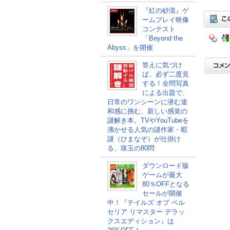
『紅の砂漠』ゲ
ームプレイ映像
コンテスト
「Beyond the
Abyss」を開催
答えに気づけ
ば、必ず二度見
する！全問写真
による出題で、
日常のワンシーンに潜む違
和感に挑む、新しい感覚の
謎解き本。TVやYouTubeを
沸かせる人気の謎作家・暇
謎（ひまなぞ）が仕掛け
る、珠玉の80問
ダウンロード版
ゲームが最大
80％OFFとなる
セールが開催
中！『テイルズ オブ ベル
セリア リマスター デラッ
クスエディション』は