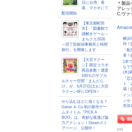
日に台湾、香
＊製品
港、マカオにて
アレッ
配信開始
C.ヴ
【東京都町田
Amazo
市】「図書館で
謎解きゲーム～
横浜F
まちクエ2026
待！
～田丁田探偵事務所と時間
旅行」を開催します
「配
表！
【大宮ラクー
1本
ン】限定コラボ
なで空
商品多数！濃度
(木
100％のサブカ
『忍
ルチャー空間「まんだら
ト「
け」が、6月27日(土)に大宮
場！
ラクーン8FにOPEN！
インデ
ンセッ
やり込むほどに強くなる？
売決
Game ＆ Co.初の新作ゲー
ムタイトル『PICK A
BOO』は、奇妙な夜逃げ協
力アクション！Steamスト
アページ、公開中！
[PR]