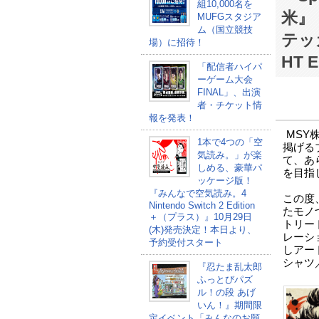
組10,000名を
米』
MUFGスタジア
ム（国立競技
テッ
場）に招待！
HT
「配信者ハイパ
ーゲーム大会
FINAL」、出演
者・チケット情
報を発表！
MSY
1本で4つの「空
掲げる
気読み。」が楽
て、あ
しめる、豪華パ
を目指
ッケージ版！
『みんなで空気読み。4
この度
Nintendo Switch 2 Edition
たモノ
＋（プラス）』10月29日
トリー
(木)発売決定！本日より、
レーシ
予約受付スタート
しアートで
シャツ
『忍たま乱太郎
ふっとびパズ
ル！の段 あげ
いん！』期間限
定イベント「みんなのお願