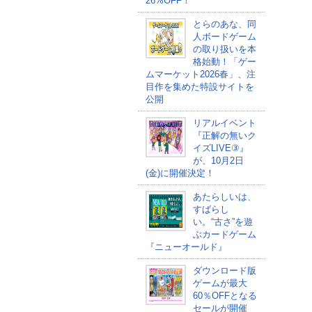
26%OFF！
とらのあな、同
人ボードゲーム
の取り扱いを本
格始動！「ゲー
ムマーケット2026春」、注
目作を集めた特設サイトを
公開
リアルイベント
『正解の無いク
イズLIVE③』
が、10月2日
(金)に開催決定！
あたらしいは、
すばらし
い。“古さ”を遊
ぶカードゲーム
『ニューオールド』
ダウンロード版
ゲームが最大
60％OFFとなる
セールが開催