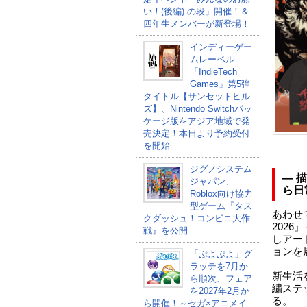
い！(後編) の段」開催！＆
四年生メンバーが新登場！
インディーゲー
ムレーベル
「IndieTech
Games」第5弾
タイトル【サンセットヒル
ズ】、Nintendo Switchパッ
ケージ版をアジア地域で発
売決定！本日より予約受付
を開始
ジグノシステム
― 
ジャパン、
ら日
Roblox向け協力
型ゲーム『タス
あわせ
クダッシュ！コンビニ大作
202
戦』を公開
しアー
ョンを
「ぷよぷよ」グ
ラッテを7月か
新生活
ら順次、フェア
繍ステ
を2027年2月か
る。
ら開催！～セガ×アニメイ