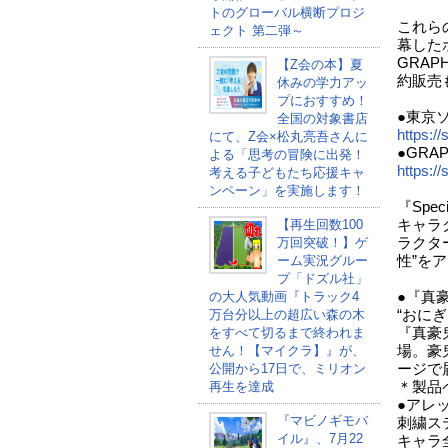
トのグローバル横断プロジ
これら
ェクト 第二弾～
幕した
GRAP
【Z会の本】夏
約販売
休みの学力アッ
プにおすすめ！
●東京
全国の対象書店
https://
にて、Z会×松丸亮吾さんに
●GRAP
よる「思考の冒険に出発！
https://
考える子どもたち応援キャ
ンペーン」を実施します！
『Spec
【再生回数100
キャラ
万回突破！】ゲ
ラクタ
ーム実況グルー
性”を
プ「ドズル社」
の大人気動画『トラック4
●『真豪
万台分以上の超広い森の木
“おに
をすべて切るまで終われま
『真豪
せん！【マイクラ】』が、
場。豪
公開から17日で、ミリオン
ージで
再生を達成
＊製品
●アレ
『マビノギモバ
刺繍ス
イル』、7月22
キャラ