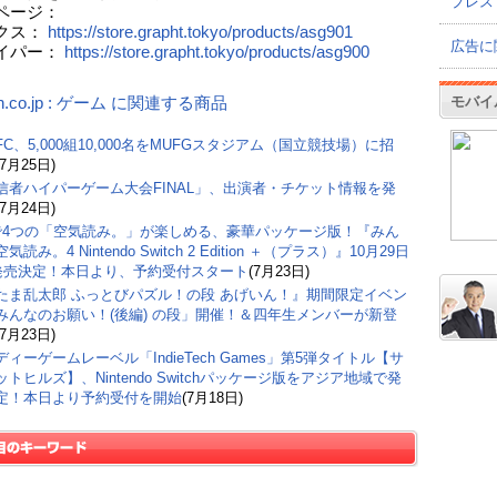
プレス
ページ：
クス：
https://store.grapht.tokyo/products/asg901
広告に
ァイパー：
https://store.grapht.tokyo/products/asg900
モバイ
n.co.jp : ゲーム に関連する商品
C、5,000組10,000名をMUFGスタジアム（国立競技場）に招
(7月25日)
信者ハイパーゲーム大会FINAL」、出演者・チケット情報を発
(7月24日)
で4つの「空気読み。」が楽しめる、豪華パッケージ版！『みん
気読み。4 Nintendo Switch 2 Edition ＋（プラス）』10月29日
)発売決定！本日より、予約受付スタート
(7月23日)
たま乱太郎 ふっとびパズル！の段 あげいん！』期間限定イベン
みんなのお願い！(後編) の段」開催！＆四年生メンバーが新登
(7月23日)
ィーゲームレーベル「IndieTech Games」第5弾タイトル【サ
トヒルズ】、Nintendo Switchパッケージ版をアジア地域で発
定！本日より予約受付を開始
(7月18日)