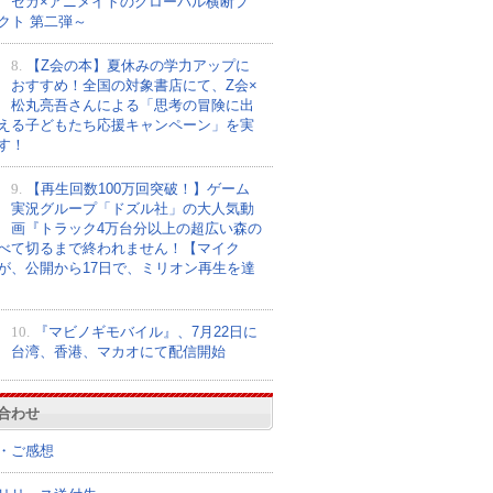
セガ×アニメイトのグローバル横断プ
クト 第二弾～
8.
【Z会の本】夏休みの学力アップに
おすすめ！全国の対象書店にて、Z会×
松丸亮吾さんによる「思考の冒険に出
える子どもたち応援キャンペーン」を実
す！
9.
【再生回数100万回突破！】ゲーム
実況グループ「ドズル社」の大人気動
画『トラック4万台分以上の超広い森の
べて切るまで終われません！【マイク
が、公開から17日で、ミリオン再生を達
10.
『マビノギモバイル』、7月22日に
台湾、香港、マカオにて配信開始
合わせ
・ご感想