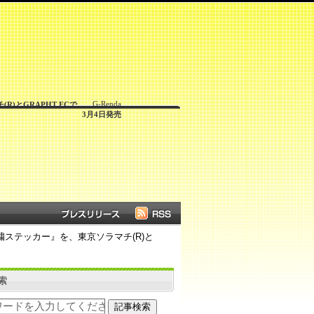
G-Renda
(R)とGRAPHT ECで、
3月4日発売
ー 刺繍ステッカー』を、東京ソラマチ(R)と
索