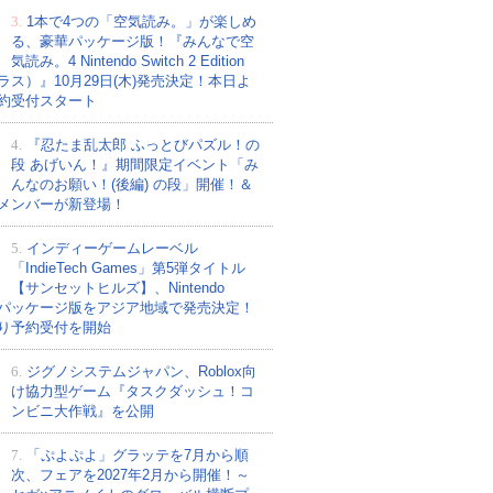
3.
1本で4つの「空気読み。」が楽しめ
る、豪華パッケージ版！『みんなで空
気読み。4 Nintendo Switch 2 Edition
ラス）』10月29日(木)発売決定！本日よ
約受付スタート
4.
『忍たま乱太郎 ふっとびパズル！の
段 あげいん！』期間限定イベント「み
んなのお願い！(後編) の段」開催！＆
メンバーが新登場！
5.
インディーゲームレーベル
「IndieTech Games」第5弾タイトル
【サンセットヒルズ】、Nintendo
tchパッケージ版をアジア地域で発売決定！
り予約受付を開始
6.
ジグノシステムジャパン、Roblox向
け協力型ゲーム『タスクダッシュ！コ
ンビニ大作戦』を公開
7.
「ぷよぷよ」グラッテを7月から順
次、フェアを2027年2月から開催！～