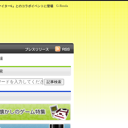
G-Renda
ァイター6』とのコラボイベントに登場
場
索