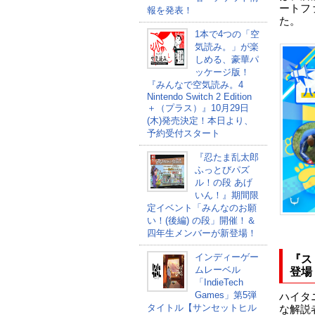
ートフ
報を発表！
た。
1本で4つの「空
気読み。」が楽
しめる、豪華パ
ッケージ版！
『みんなで空気読み。4
Nintendo Switch 2 Edition
＋（プラス）』10月29日
(木)発売決定！本日より、
予約受付スタート
『忍たま乱太郎
ふっとびパズ
ル！の段 あげ
いん！』期間限
定イベント「みんなのお願
い！(後編) の段」開催！＆
四年生メンバーが新登場！
インディーゲー
『ス
ムレーベル
登場
「IndieTech
Games」第5弾
ハイタ
タイトル【サンセットヒル
な解説