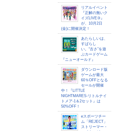
リアルイベント
『正解の無いク
イズLIVE③』
が、10月2日
(金)に開催決定！
あたらしいは、
すばらし
い。“古さ”を遊
ぶカードゲーム
『ニューオールド』
ダウンロード版
ゲームが最大
60％OFFとなる
セールが開催
中！『LITTLE
NIGHTMARES-リトルナイ
トメア-1＆2セット』は
50%OFF！
eスポーツチー
ム「REJECT」
ストリーマー・