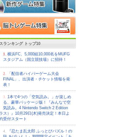
スランキング トップ10
1.
横浜FC、5,000組10,000名をMUFG
スタジアム（国立競技場）に招待！
2.
「配信者ハイパーゲーム大会
FINAL」、出演者・チケット情報を発
表！
3.
1本で4つの「空気読み。」が楽しめ
る、豪華パッケージ版！『みんなで空
気読み。4 Nintendo Switch 2 Edition
ラス）』10月29日(木)発売決定！本日よ
約受付スタート
4.
『忍たま乱太郎 ふっとびパズル！の
段 あげいん！』期間限定イベント「み