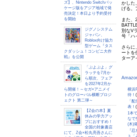
ズ】、Nintendo Switchパッ
かした
ケージ版をアジア地域で発
げる。
売決定！本日より予約受付
を開始
また、
BAT
ジグノシステム
別なV
ジャパン、
号「ハ
Roblox向け協力
型ゲーム『タス
さらに
クダッシュ！コンビニ大作
ートを
戦』を公開
ターア
「ぷよぷよ」グ
ラッテを7月か
Amazo
ら順次、フェア
を2027年2月か
ら開催！～セガ×アニメイ
横浜F
トのグローバル横断プロジ
待！
ェクト 第二弾～
「配
表！
【Z会の本】夏
1本
休みの学力アッ
なで空
プにおすすめ！
(木
全国の対象書店
『忍
にて、Z会×松丸亮吾さんに
ト「