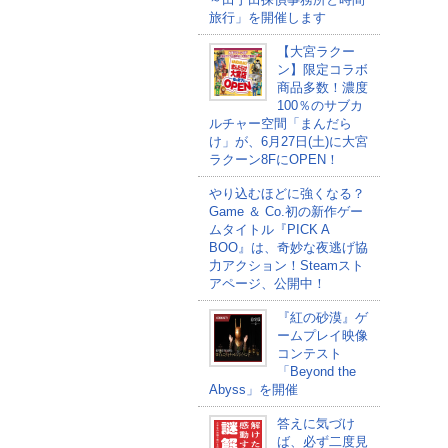
旅行」を開催します
【大宮ラクー
ン】限定コラボ
商品多数！濃度
100％のサブカ
ルチャー空間「まんだら
け」が、6月27日(土)に大宮
ラクーン8FにOPEN！
やり込むほどに強くなる？
Game ＆ Co.初の新作ゲー
ムタイトル『PICK A
BOO』は、奇妙な夜逃げ協
力アクション！Steamスト
アページ、公開中！
『紅の砂漠』ゲ
ームプレイ映像
コンテスト
「Beyond the
Abyss」を開催
答えに気づけ
ば、必ず二度見