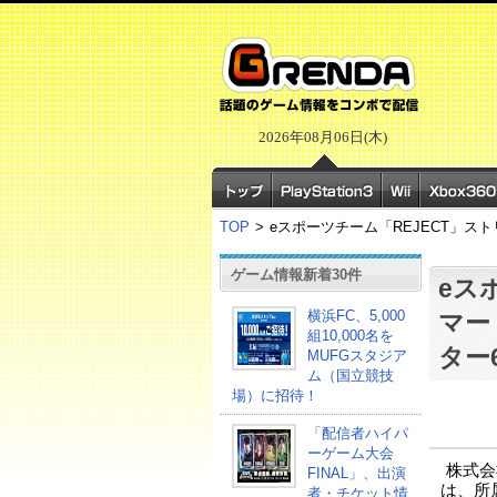
2026年08月06日(木)
TOP
>
eスポーツチーム「REJECT」
ゲーム情報新着30件
eス
横浜FC、5,000
マー
組10,000名を
ター
MUFGスタジア
ム（国立競技
場）に招待！
「配信者ハイパ
ーゲーム大会
株式会
FINAL」、出演
は、所
者・チケット情