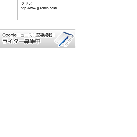
クセス
htt
p:/
/ww
w.g
-re
nda
.co
m/