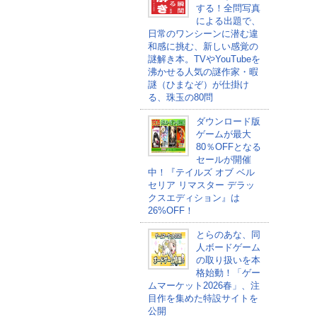
する！全問写真
による出題で、
日常のワンシーンに潜む違
和感に挑む、新しい感覚の
謎解き本。TVやYouTubeを
沸かせる人気の謎作家・暇
謎（ひまなぞ）が仕掛け
る、珠玉の80問
ダウンロード版
ゲームが最大
80％OFFとなる
セールが開催
中！『テイルズ オブ ベル
セリア リマスター デラッ
クスエディション』は
26%OFF！
とらのあな、同
人ボードゲーム
の取り扱いを本
格始動！「ゲー
ムマーケット2026春」、注
目作を集めた特設サイトを
公開