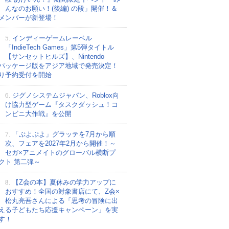
んなのお願い！(後編) の段」開催！＆
メンバーが新登場！
5.
インディーゲームレーベル
「IndieTech Games」第5弾タイトル
【サンセットヒルズ】、Nintendo
tchパッケージ版をアジア地域で発売決定！
り予約受付を開始
6.
ジグノシステムジャパン、Roblox向
け協力型ゲーム『タスクダッシュ！コ
ンビニ大作戦』を公開
7.
「ぷよぷよ」グラッテを7月から順
次、フェアを2027年2月から開催！～
セガ×アニメイトのグローバル横断プ
クト 第二弾～
8.
【Z会の本】夏休みの学力アップに
おすすめ！全国の対象書店にて、Z会×
松丸亮吾さんによる「思考の冒険に出
える子どもたち応援キャンペーン」を実
す！