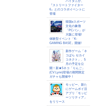
ハイタニが、
『ストリートファイター
6』とのコラボイベントに
登場
韓国eスポーツ
文化の象徴
「PCバン」が
大阪に登場!
体験型イベント「K-
GAMING BASE」開催!
新作ゲーム「ネ
コぱら セカイ
コネクト」、5
月の予定を公
開！新★5ネコ「りんご」
(CV.Lynn)登場の期間限定
ガチャも開催中！
モッピー、新た
にゲームポイ活
アプリ「モッピ
ーソリティア」
をリリース