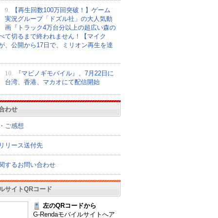
9.
【再生回数100万回突破！】ゲーム
実況グループ「ドズル社」の大人気動
画『トラック4万台分以上の超広い森の
べて切るまで終われません！【マイク
が、公開から17日で、ミリオン再生を達
10.
『マビノギモバイル』、7月22日に
台湾、香港、マカオにて配信開始
合わせ
・ご感想
リリース送付先
関するお問い合わせ
ルサイトQRコード
左のQRコードから
G-Rendaモバイルサイトへア