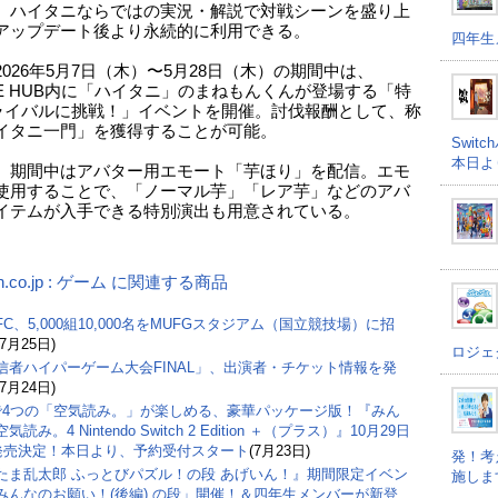
、ハイタニならではの実況・解説で対戦シーンを盛り上
アップデート後より永続的に利用できる。
四年生
2026年5月7日（木）〜5月28日（木）の期間中は、
TLE HUB内に「ハイタニ」のまねもんくんが登場する「特
ライバルに挑戦！」イベントを開催。討伐報酬として、称
イタニ一門」を獲得することが可能。
Swi
本日よ
、期間中はアバター用エモート「芋ほり」を配信。エモ
使用することで、「ノーマル芋」「レア芋」などのアバ
イテムが入手できる特別演出も用意されている。
n.co.jp : ゲーム に関連する商品
C、5,000組10,000名をMUFGスタジアム（国立競技場）に招
(7月25日)
ロジェ
信者ハイパーゲーム大会FINAL」、出演者・チケット情報を発
(7月24日)
で4つの「空気読み。」が楽しめる、豪華パッケージ版！『みん
気読み。4 Nintendo Switch 2 Edition ＋（プラス）』10月29日
)発売決定！本日より、予約受付スタート
(7月23日)
発！考
たま乱太郎 ふっとびパズル！の段 あげいん！』期間限定イベン
施しま
みんなのお願い！(後編) の段」開催！＆四年生メンバーが新登