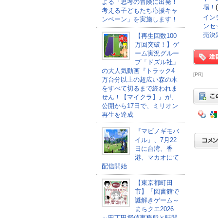
よる「思考の冒険に出発！
場！
考える子どもたち応援キャ
インデ
ンペーン」を実施します！
ンセッ
売決
【再生回数100
万回突破！】ゲ
ーム実況グルー
プ「ドズル社」
の大人気動画『トラック4
[PR]
万台分以上の超広い森の木
をすべて切るまで終われま
せん！【マイクラ】』が、
公開から17日で、ミリオン
再生を達成
『マビノギモバ
イル』、7月22
日に台湾、香
港、マカオにて
配信開始
【東京都町田
市】「図書館で
謎解きゲーム～
まちクエ2026
～田丁田探偵事務所と時間