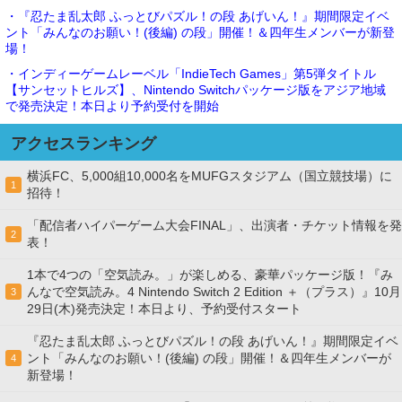
・『忍たま乱太郎 ふっとびパズル！の段 あげいん！』期間限定イベ
ント「みんなのお願い！(後編) の段」開催！＆四年生メンバーが新登
場！
・インディーゲームレーベル「IndieTech Games」第5弾タイトル
【サンセットヒルズ】、Nintendo Switchパッケージ版をアジア地域
で発売決定！本日より予約受付を開始
アクセスランキング
横浜FC、5,000組10,000名をMUFGスタジアム（国立競技場）に
1
招待！
「配信者ハイパーゲーム大会FINAL」、出演者・チケット情報を発
2
表！
1本で4つの「空気読み。」が楽しめる、豪華パッケージ版！『み
んなで空気読み。4 Nintendo Switch 2 Edition ＋（プラス）』10月
3
29日(木)発売決定！本日より、予約受付スタート
『忍たま乱太郎 ふっとびパズル！の段 あげいん！』期間限定イベ
ント「みんなのお願い！(後編) の段」開催！＆四年生メンバーが
4
新登場！