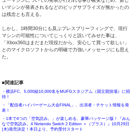
ューマシンについての発表が行われる事が確実なため、新し
いマシンが発表されるなどのビッグサプライズが無かったの
は残念とも言える。
しかし、1時間30分にも及ぶプレスブリーフィングで、現行
マシンの可能性についてじっくりと説いてみせた事は、
「Xbox360はまだまだ現役だから、安心して買って欲しい」
とのマイクロソフトからの明確で力強いメッセージにも思え
た。
■関連記事
・横浜FC、5,000組10,000名をMUFGスタジアム（国立競技場）に招
待！
・「配信者ハイパーゲーム大会FINAL」、出演者・チケット情報を発
表！
・1本で4つの「空気読み。」が楽しめる、豪華パッケージ版！『みん
なで空気読み。4 Nintendo Switch 2 Edition ＋（プラス）』10月29日
(木)発売決定！本日より、予約受付スタート