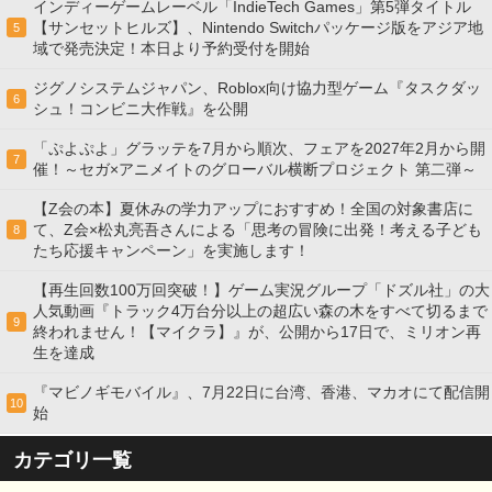
インディーゲームレーベル「IndieTech Games」第5弾タイトル
【サンセットヒルズ】、Nintendo Switchパッケージ版をアジア地
5
域で発売決定！本日より予約受付を開始
ジグノシステムジャパン、Roblox向け協力型ゲーム『タスクダッ
6
シュ！コンビニ大作戦』を公開
「ぷよぷよ」グラッテを7月から順次、フェアを2027年2月から開
7
催！～セガ×アニメイトのグローバル横断プロジェクト 第二弾～
【Z会の本】夏休みの学力アップにおすすめ！全国の対象書店に
て、Z会×松丸亮吾さんによる「思考の冒険に出発！考える子ども
8
たち応援キャンペーン」を実施します！
【再生回数100万回突破！】ゲーム実況グループ「ドズル社」の大
人気動画『トラック4万台分以上の超広い森の木をすべて切るまで
9
終われません！【マイクラ】』が、公開から17日で、ミリオン再
生を達成
『マビノギモバイル』、7月22日に台湾、香港、マカオにて配信開
10
始
カテゴリ一覧