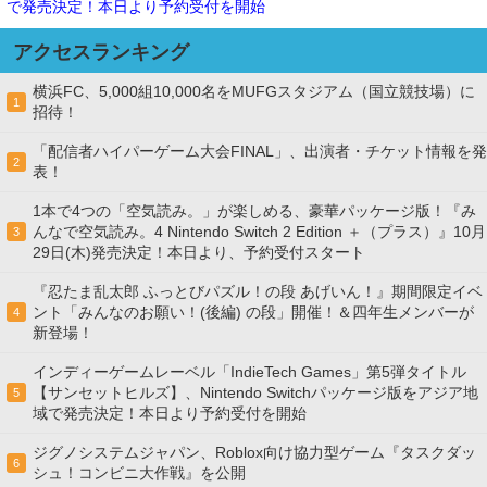
で発売決定！本日より予約受付を開始
アクセスランキング
横浜FC、5,000組10,000名をMUFGスタジアム（国立競技場）に
1
招待！
「配信者ハイパーゲーム大会FINAL」、出演者・チケット情報を発
2
表！
1本で4つの「空気読み。」が楽しめる、豪華パッケージ版！『み
んなで空気読み。4 Nintendo Switch 2 Edition ＋（プラス）』10月
3
29日(木)発売決定！本日より、予約受付スタート
『忍たま乱太郎 ふっとびパズル！の段 あげいん！』期間限定イベ
ント「みんなのお願い！(後編) の段」開催！＆四年生メンバーが
4
新登場！
インディーゲームレーベル「IndieTech Games」第5弾タイトル
【サンセットヒルズ】、Nintendo Switchパッケージ版をアジア地
5
域で発売決定！本日より予約受付を開始
ジグノシステムジャパン、Roblox向け協力型ゲーム『タスクダッ
6
シュ！コンビニ大作戦』を公開