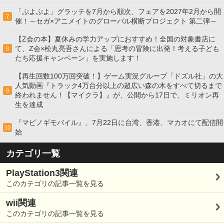
「ぷよぷよ」グラッテを7月から順次、フェアを2027年2月から開
7
催！～セガ×アニメイトのグローバル横断プロジェクト 第二弾～
【Z会の本】夏休みの学力アップにおすすめ！全国の対象書店に
て、Z会×松丸亮吾さんによる「思考の冒険に出発！考える子ども
8
たち応援キャンペーン」を実施します！
【再生回数100万回突破！】ゲーム実況グループ「ドズル社」の大
人気動画『トラック4万台分以上の超広い森の木をすべて切るまで
9
終われません！【マイクラ】』が、公開から17日で、ミリオン再
生を達成
『マビノギモバイル』、7月22日に台湾、香港、マカオにて配信開
10
始
カテゴリ一覧
PlayStation3関連
このカテゴリの記事一覧を見る
wii関連
このカテゴリの記事一覧を見る