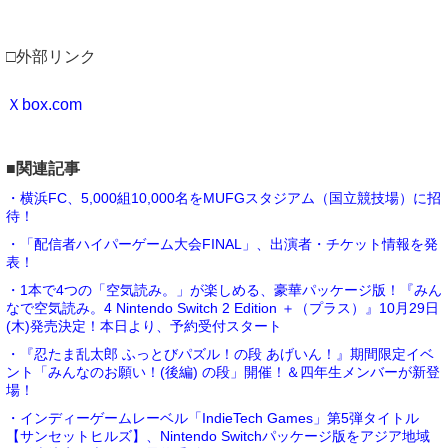
□外部リンク
Ｘbox.com
■関連記事
・横浜FC、5,000組10,000名をMUFGスタジアム（国立競技場）に招
待！
・「配信者ハイパーゲーム大会FINAL」、出演者・チケット情報を発
表！
・1本で4つの「空気読み。」が楽しめる、豪華パッケージ版！『みん
なで空気読み。4 Nintendo Switch 2 Edition ＋（プラス）』10月29日
(木)発売決定！本日より、予約受付スタート
・『忍たま乱太郎 ふっとびパズル！の段 あげいん！』期間限定イベ
ント「みんなのお願い！(後編) の段」開催！＆四年生メンバーが新登
場！
・インディーゲームレーベル「IndieTech Games」第5弾タイトル
【サンセットヒルズ】、Nintendo Switchパッケージ版をアジア地域