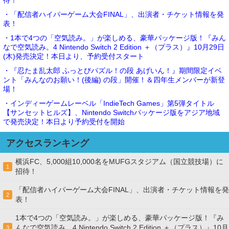
・「配信者ハイパーゲーム大会FINAL」、出演者・チケット情報を発
表！
・1本で4つの「空気読み。」が楽しめる、豪華パッケージ版！『みん
なで空気読み。4 Nintendo Switch 2 Edition ＋（プラス）』10月29日
(木)発売決定！本日より、予約受付スタート
・『忍たま乱太郎 ふっとびパズル！の段 あげいん！』期間限定イベ
ント「みんなのお願い！(後編) の段」開催！＆四年生メンバーが新登
場！
・インディーゲームレーベル「IndieTech Games」第5弾タイトル
【サンセットヒルズ】、Nintendo Switchパッケージ版をアジア地域
で発売決定！本日より予約受付を開始
アクセスランキング
横浜FC、5,000組10,000名をMUFGスタジアム（国立競技場）に
1
招待！
「配信者ハイパーゲーム大会FINAL」、出演者・チケット情報を発
2
表！
1本で4つの「空気読み。」が楽しめる、豪華パッケージ版！『み
んなで空気読み。4 Nintendo Switch 2 Edition ＋（プラス）』10月
3