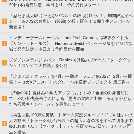
29日(木)発売決定！本日より、予約受付スタート
『忍たま乱太郎 ふっとびパズル！の段 あげいん！』期間限定イベ
ント「みんなのお願い！(後編) の段」開催！＆四年生メンバーが
4
新登場！
インディーゲームレーベル「IndieTech Games」第5弾タイトル
【サンセットヒルズ】、Nintendo Switchパッケージ版をアジア地
5
域で発売決定！本日より予約受付を開始
ジグノシステムジャパン、Roblox向け協力型ゲーム『タスクダッ
6
シュ！コンビニ大作戦』を公開
「ぷよぷよ」グラッテを7月から順次、フェアを2027年2月から開
7
催！～セガ×アニメイトのグローバル横断プロジェクト 第二弾～
【Z会の本】夏休みの学力アップにおすすめ！全国の対象書店に
て、Z会×松丸亮吾さんによる「思考の冒険に出発！考える子ども
8
たち応援キャンペーン」を実施します！
【再生回数100万回突破！】ゲーム実況グループ「ドズル社」の大
人気動画『トラック4万台分以上の超広い森の木をすべて切るまで
9
終われません！【マイクラ】』が、公開から17日で、ミリオン再
生を達成