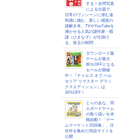
する！全問写真
による出題で、
日常のワンシーンに潜む違
和感に挑む、新しい感覚の
謎解き本。TVやYouTubeを
沸かせる人気の謎作家・暇
謎（ひまなぞ）が仕掛け
る、珠玉の80問
ダウンロード版
ゲームが最大
80％OFFとなる
セールが開催
中！『テイルズ オブ ベル
セリア リマスター デラッ
クスエディション』は
26%OFF！
とらのあな、同
人ボードゲーム
の取り扱いを本
格始動！「ゲー
ムマーケット2026春」、注
目作を集めた特設サイトを
公開