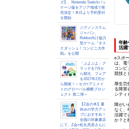
ズ】、Nintendo Switchパッ
ケージ版をアジア地域で発
売決定！本日より予約受付
を開始
ジグノシステム
ジャパン、
Roblox向け協力
年齢
型ゲーム『タス
活躍
クダッシュ！コンビニ大作
戦』を公開
eスポ
は、電
「ぷよぷよ」グ
コンピ
ラッテを7月か
競技と
ら順次、フェア
を2027年2月か
厚生労
ら開催！～セガ×アニメイ
る障害
トのグローバル横断プロジ
シティ
ェクト 第二弾～
【Z会の本】夏
障がい
休みの学力アッ
なく、
プにおすすめ！
活躍で
全国の対象書店
か？と
にて、Z会×松丸亮吾さんに