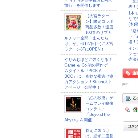
「配
旅行」を開催します
表！
1本
【大宮ラクー
なで空
ン】限定コラボ
(木
商品多数！濃度
『忍
100％のサブカ
ト「
ルチャー空間「まんだら
場！
け」が、6月27日(土)に大宮
インデ
ラクーン8FにOPEN！
ンセッ
売決
やり込むほどに強くなる？
Game ＆ Co.初の新作ゲー
ムタイトル『PICK A
BOO』は、奇妙な夜逃げ協
力アクション！Steamスト
[PR]
アページ、公開中！
『紅の砂漠』ゲ
ームプレイ映像
コンテスト
「Beyond the
Abyss」を開催
答えに気づけ
ば、必ず二度見