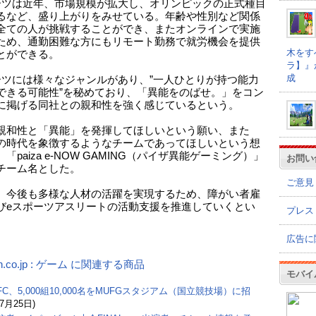
ーツは近年、市場規模が拡大し、オリンピックの正式種目
るなど、盛り上がりをみせている。年齢や性別など関係
全ての人が挑戦することができ、またオンラインで実施
ため、通勤困難な方にもリモート勤務で就労機会を提供
木をす
とができる。
ラ】』
成
ーツには様々なジャンルがあり、”一人ひとりが持つ能力
できる可能性”を秘めており、「異能をのばせ。」をコン
に掲げる同社との親和性を強く感じているという。
親和性と「異能」を発揮してほしいという願い、また
の時代を象徴するようなチームであってほしいという想
「paiza e-NOW GAMING（パイザ異能ゲーミング）」
お問い
チーム名とした。
ご意見
、今後も多様な人材の活躍を実現するため、障がい者雇
びeスポーツアスリートの活動支援を推進していくとい
プレス
広告に
n.co.jp : ゲーム に関連する商品
モバイ
C、5,000組10,000名をMUFGスタジアム（国立競技場）に招
(7月25日)