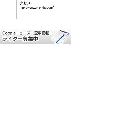
クセス
htt
p:/
/ww
w.g
-re
nda
.co
m/