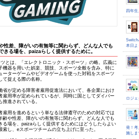
四年生
Swi
本日よ
や性差、障がいの有無等に関わらず、どんな人でも
できる場を、paizaらしく提供するために。
ーツとは、「エレクトロニック・スポーツ」の略。広義に
子機器を用いた娯楽、競技、スポーツ全般を含み、特に
ューターゲームやビデオゲームを使った対戦をスポーツ
して捉える際の名称。
働省が定める障害者雇用促進法において、各企業におけ
者雇用率が定められているが、同時に国としてダイバー
ロジェ
も推進されている。
者雇用を進めるという単なる法律遵守のための対応では
年齢や性差、障がいの有無等に関わらず、どんな人でも
きる場を、paizaらしく提供するためにはどうしたらよい
発！考
模索し、eスポーツチームの立ち上げに至った。
施しま