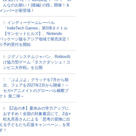
んなのお願い！(後編) の段」開催！＆
メンバーが新登場！
5.
インディーゲームレーベル
「IndieTech Games」第5弾タイトル
【サンセットヒルズ】、Nintendo
tchパッケージ版をアジア地域で発売決定！
り予約受付を開始
6.
ジグノシステムジャパン、Roblox向
け協力型ゲーム『タスクダッシュ！コ
ンビニ大作戦』を公開
7.
「ぷよぷよ」グラッテを7月から順
次、フェアを2027年2月から開催！～
セガ×アニメイトのグローバル横断プ
クト 第二弾～
8.
【Z会の本】夏休みの学力アップに
おすすめ！全国の対象書店にて、Z会×
松丸亮吾さんによる「思考の冒険に出
える子どもたち応援キャンペーン」を実
す！