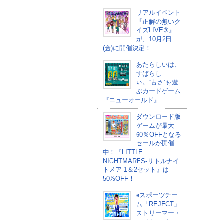
リアルイベント
『正解の無いク
イズLIVE③』
が、10月2日
(金)に開催決定！
あたらしいは、
すばらし
い。“古さ”を遊
ぶカードゲーム
『ニューオールド』
ダウンロード版
ゲームが最大
60％OFFとなる
セールが開催
中！『LITTLE
NIGHTMARES-リトルナイ
トメア-1＆2セット』は
50%OFF！
eスポーツチー
ム「REJECT」
ストリーマー・