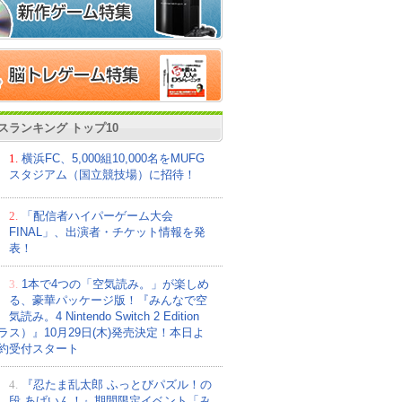
スランキング トップ10
1.
横浜FC、5,000組10,000名をMUFG
スタジアム（国立競技場）に招待！
2.
「配信者ハイパーゲーム大会
FINAL」、出演者・チケット情報を発
表！
3.
1本で4つの「空気読み。」が楽しめ
る、豪華パッケージ版！『みんなで空
気読み。4 Nintendo Switch 2 Edition
ラス）』10月29日(木)発売決定！本日よ
約受付スタート
4.
『忍たま乱太郎 ふっとびパズル！の
段 あげいん！』期間限定イベント「み