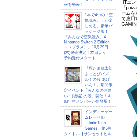
ITエ
報を発表！
「pai
ームを
1本で4つの「空
て雇用す
気読み。」が楽
GAM
しめる、豪華パ
ッケージ版！
『みんなで空気読み。4
Nintendo Switch 2 Edition
＋（プラス）』10月29日
(木)発売決定！本日より、
予約受付スタート
『忍たま乱太郎
ふっとびパズ
ル！の段 あげ
いん！』期間限
定イベント「みんなのお願
い！(後編) の段」開催！＆
四年生メンバーが新登場！
インディーゲー
ムレーベル
「IndieTech
Games」第5弾
タイトル【サンセットヒル