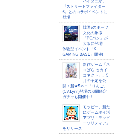
ハイタニが、
『ストリートファイター
6』とのコラボイベントに
登場
韓国eスポーツ
文化の象徴
「PCバン」が
大阪に登場!
体験型イベント「K-
GAMING BASE」開催!
新作ゲーム「ネ
コぱら セカイ
コネクト」、5
月の予定を公
開！新★5ネコ「りんご」
(CV.Lynn)登場の期間限定
ガチャも開催中！
モッピー、新た
にゲームポイ活
アプリ「モッピ
ーソリティア」
をリリース