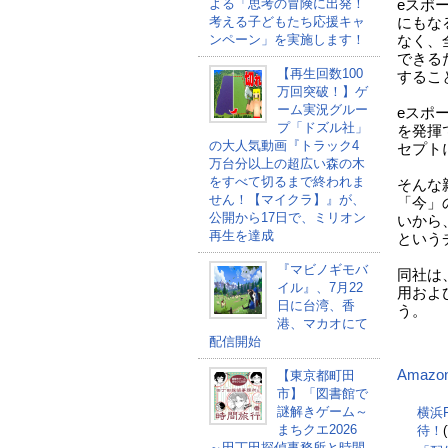
よる「思考の冒険に出発！
eスポ
考える子どもたち応援キャ
にもな
ンペーン」を実施します！
なく、
できる
【再生回数100
するこ
万回突破！】ゲ
ーム実況グルー
eスポ
プ「ドズル社」
を発揮
の大人気動画『トラック4
セプト
万台分以上の超広い森の木
をすべて切るまで終われま
そんな
せん！【マイクラ】』が、
「今」
公開から17日で、ミリオン
いから、
再生を達成
という
『マビノギモバ
同社は
イル』、7月22
用およ
日に台湾、香
う。
港、マカオにて
配信開始
Amazo
【東京都町田
市】「図書館で
謎解きゲーム～
横浜F
まちクエ2026
待！
～田丁田探偵事務所と時間