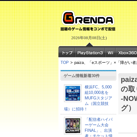
2026年08月08日(土)
TOP
>
paiza、「eスポーツ」×「障がい者
ゲーム情報新着30件
pa
横浜FC、5,000
の取
組10,000名を
-N
MUFGスタジア
ム（国立競技
グ）
場）に招待！
「配信者ハイパ
ーゲーム大会
FINAL」、出演
者・チケット情