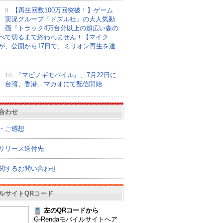
9.
【再生回数100万回突破！】ゲーム
実況グループ「ドズル社」の大人気動
画『トラック4万台分以上の超広い森の
べて切るまで終われません！【マイク
が、公開から17日で、ミリオン再生を達
10.
『マビノギモバイル』、7月22日に
台湾、香港、マカオにて配信開始
合わせ
・ご感想
リリース送付先
関するお問い合わせ
ルサイトQRコード
左のQRコードから
G-Rendaモバイルサイトへア