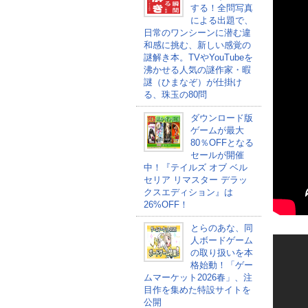
する！全問写真
による出題で、
日常のワンシーンに潜む違
和感に挑む、新しい感覚の
謎解き本。TVやYouTubeを
沸かせる人気の謎作家・暇
謎（ひまなぞ）が仕掛け
る、珠玉の80問
ダウンロード版
ゲームが最大
80％OFFとなる
セールが開催
中！『テイルズ オブ ベル
セリア リマスター デラッ
クスエディション』は
26%OFF！
とらのあな、同
人ボードゲーム
の取り扱いを本
格始動！「ゲー
ムマーケット2026春」、注
目作を集めた特設サイトを
公開