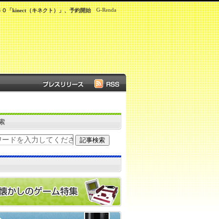
G-Renda
「kinect（キネクト）」、予約開始
索