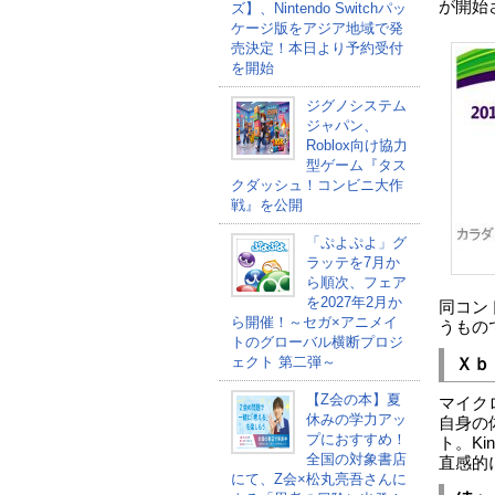
が開始
ズ】、Nintendo Switchパッ
ケージ版をアジア地域で発
売決定！本日より予約受付
を開始
ジグノシステム
ジャパン、
Roblox向け協力
型ゲーム『タス
クダッシュ！コンビニ大作
戦』を公開
「ぷよぷよ」グ
ラッテを7月か
ら順次、フェア
を2027年2月か
同コン
ら開催！～セガ×アニメイ
うもの
トのグローバル横断プロジ
ェクト 第二弾～
Ｘｂ
【Z会の本】夏
マイク
休みの学力アッ
自身の
プにおすすめ！
ト。K
全国の対象書店
直感的
にて、Z会×松丸亮吾さんに