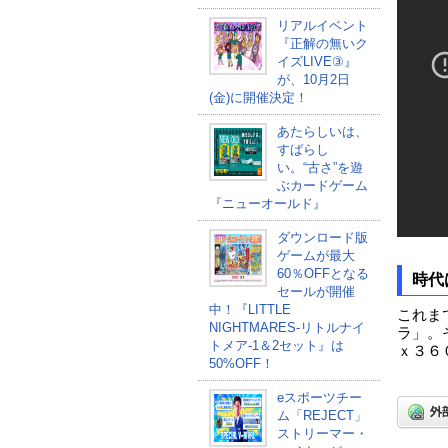
リアルイベント
『正解の無いク
イズLIVE③』
が、10月2日
(金)に開催決定！
あたらしいは、
すばらし
い。“古さ”を遊
ぶカードゲーム
『ニューオールド』
ダウンロード版
ゲームが最大
60％OFFとなる
時代
セールが開催
中！『LITTLE
これま
NIGHTMARES-リトルナイ
ラ」。
トメア-1＆2セット』は
ｘ３６
50%OFF！
eスポーツチー
ム「REJECT」
ストリーマー・