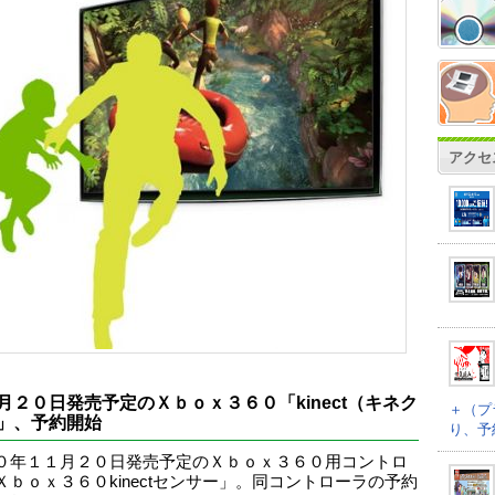
アクセ
月２０日発売予定のＸｂｏｘ３６０「kinect（キネク
＋（プ
」、予約開始
り、予
０年１１月２０日発売予定のＸｂｏｘ３６０用コントロ
Ｘｂｏｘ３６０kinectセンサー」。同コントローラの予約