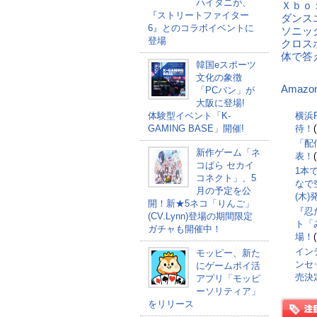
ハイタニが、
Ｘｂｏｘ
『ストリートファイター
ダンス
6』とのコラボイベントに
ソニッ
登場
クロス
体で答
韓国eスポーツ
文化の象徴
Amazo
「PCバン」が
大阪に登場!
体験型イベント「K-
横浜F
GAMING BASE」開催!
待！
「配
新作ゲーム「ネ
表！
コぱら セカイ
1本
コネクト」、5
なで空
月の予定を公
(木
開！新★5ネコ「りんご」
『忍
(CV.Lynn)登場の期間限定
ト「
ガチャも開催中！
場！
インデ
モッピー、新た
ンセッ
にゲームポイ活
売決
アプリ「モッピ
ーソリティア」
をリリース