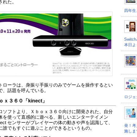
された。
四年生
Swi
本日よ
トローラは、身振り手振りのみでゲームを操作するとい
で、話題を呼んでいる。
ロジェ
ｏｘ３６０「kinect」
ロソフトより、Ｘｂｏｘ３６０向けに開発された、自分
体を使って直感的に遊べる、新しいエンターテイメン
inect センサーがプレイヤーの体の動きや声を認識して、
発！考
に誰でもすぐに遊ぶことができるというもの。
施しま