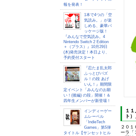
報を発表！
1本で4つの「空
気読み。」が楽
しめる、豪華パ
ッケージ版！
『みんなで空気読み。4
Nintendo Switch 2 Edition
＋（プラス）』10月29日
(木)発売決定！本日より、
予約受付スタート
『忍たま乱太郎
ふっとびパズ
ル！の段 あげ
いん！』期間限
定イベント「みんなのお願
い！(後編) の段」開催！＆
四年生メンバーが新登場！
１１
インディーゲー
ト）
ムレーベル
「IndieTech
２０１
Games」第5弾
ーラ「
タイトル【サンセットヒル