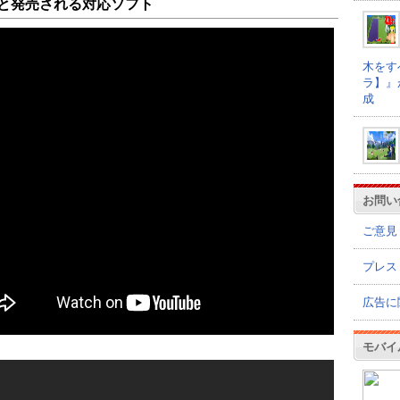
と発売される対応ソフト
木をす
ラ】』
成
お問い
ご意見
プレス
広告に
モバイ