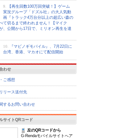
9.
【再生回数100万回突破！】ゲーム
実況グループ「ドズル社」の大人気動
画『トラック4万台分以上の超広い森の
べて切るまで終われません！【マイク
が、公開から17日で、ミリオン再生を達
10.
『マビノギモバイル』、7月22日に
台湾、香港、マカオにて配信開始
合わせ
・ご感想
リリース送付先
関するお問い合わせ
ルサイトQRコード
左のQRコードから
G-Rendaモバイルサイトへア