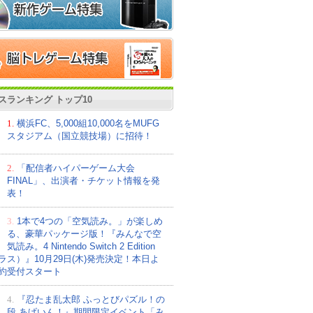
スランキング トップ10
1.
横浜FC、5,000組10,000名をMUFG
スタジアム（国立競技場）に招待！
2.
「配信者ハイパーゲーム大会
FINAL」、出演者・チケット情報を発
表！
3.
1本で4つの「空気読み。」が楽しめ
る、豪華パッケージ版！『みんなで空
気読み。4 Nintendo Switch 2 Edition
ラス）』10月29日(木)発売決定！本日よ
約受付スタート
4.
『忍たま乱太郎 ふっとびパズル！の
段 あげいん！』期間限定イベント「み