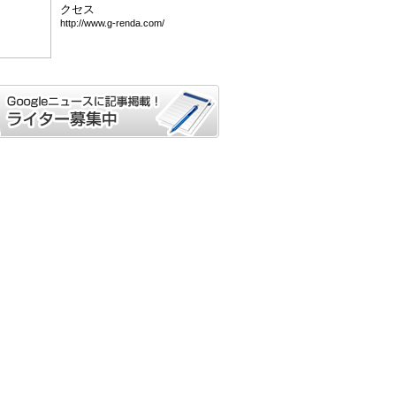
クセス
htt
p:/
/ww
w.g
-re
nda
.co
m/