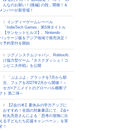
んなのお願い！(後編) の段」開催！＆
メンバーが新登場！
5.
インディーゲームレーベル
「IndieTech Games」第5弾タイトル
【サンセットヒルズ】、Nintendo
tchパッケージ版をアジア地域で発売決定！
り予約受付を開始
6.
ジグノシステムジャパン、Roblox向
け協力型ゲーム『タスクダッシュ！コ
ンビニ大作戦』を公開
7.
「ぷよぷよ」グラッテを7月から順
次、フェアを2027年2月から開催！～
セガ×アニメイトのグローバル横断プ
クト 第二弾～
8.
【Z会の本】夏休みの学力アップに
おすすめ！全国の対象書店にて、Z会×
松丸亮吾さんによる「思考の冒険に出
える子どもたち応援キャンペーン」を実
す！