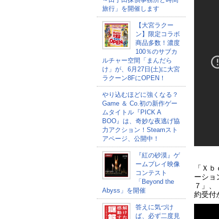
旅行」を開催します
【大宮ラクー
ン】限定コラボ
商品多数！濃度
100％のサブカ
ルチャー空間「まんだら
け」が、6月27日(土)に大宮
ラクーン8FにOPEN！
やり込むほどに強くなる？
Game ＆ Co.初の新作ゲー
ムタイトル『PICK A
BOO』は、奇妙な夜逃げ協
力アクション！Steamスト
アページ、公開中！
『紅の砂漠』ゲ
ームプレイ映像
「Ｘｂ
コンテスト
ーショ
「Beyond the
７」、
Abyss」を開催
約受付
答えに気づけ
ば、必ず二度見