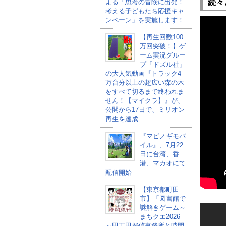
よる「思考の冒険に出発！
続々
考える子どもたち応援キャ
ンペーン」を実施します！
【再生回数100
万回突破！】ゲ
ーム実況グルー
プ「ドズル社」
の大人気動画『トラック4
万台分以上の超広い森の木
をすべて切るまで終われま
せん！【マイクラ】』が、
公開から17日で、ミリオン
再生を達成
『マビノギモバ
イル』、7月22
日に台湾、香
港、マカオにて
配信開始
【東京都町田
市】「図書館で
謎解きゲーム～
まちクエ2026
～田丁田探偵事務所と時間