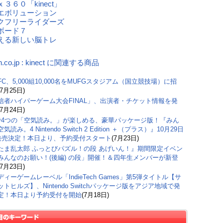
３６０「kinect」
エボリューション
クフリーライダーズ
ボード７
える新しい脳トレ
n.co.jp : kinect に関連する商品
C、5,000組10,000名をMUFGスタジアム（国立競技場）に招
(7月25日)
信者ハイパーゲーム大会FINAL」、出演者・チケット情報を発
(7月24日)
で4つの「空気読み。」が楽しめる、豪華パッケージ版！『みん
気読み。4 Nintendo Switch 2 Edition ＋（プラス）』10月29日
)発売決定！本日より、予約受付スタート
(7月23日)
たま乱太郎 ふっとびパズル！の段 あげいん！』期間限定イベン
みんなのお願い！(後編) の段」開催！＆四年生メンバーが新登
(7月23日)
ィーゲームレーベル「IndieTech Games」第5弾タイトル【サ
トヒルズ】、Nintendo Switchパッケージ版をアジア地域で発
定！本日より予約受付を開始
(7月18日)