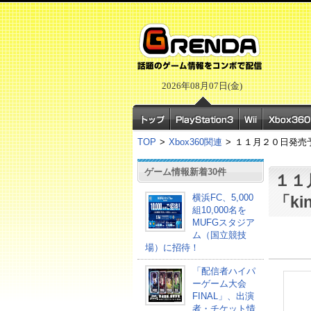
2026年08月07日(金)
TOP
>
Xbox360関連
>
１１月２０日発売予
ゲーム情報新着30件
１１
横浜FC、5,000
「k
組10,000名を
MUFGスタジア
ム（国立競技
場）に招待！
「配信者ハイパ
ーゲーム大会
FINAL」、出演
者・チケット情