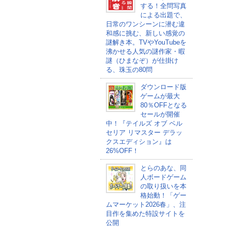
する！全問写真
による出題で、
日常のワンシーンに潜む違
和感に挑む、新しい感覚の
謎解き本。TVやYouTubeを
沸かせる人気の謎作家・暇
謎（ひまなぞ）が仕掛け
る、珠玉の80問
ダウンロード版
ゲームが最大
80％OFFとなる
セールが開催
中！『テイルズ オブ ベル
セリア リマスター デラッ
クスエディション』は
26%OFF！
とらのあな、同
人ボードゲーム
の取り扱いを本
格始動！「ゲー
ムマーケット2026春」、注
目作を集めた特設サイトを
公開