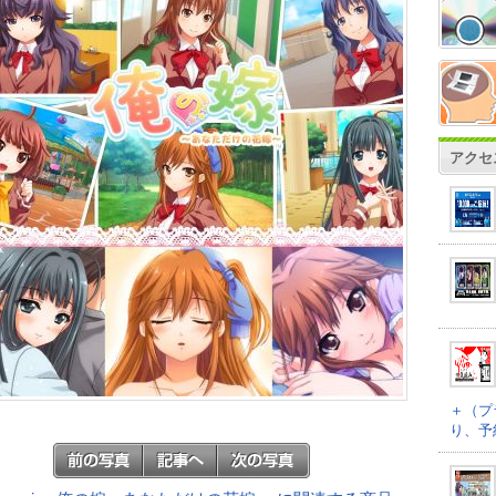
アクセ
＋（プ
り、予