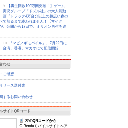
9.
【再生回数100万回突破！】ゲーム
実況グループ「ドズル社」の大人気動
画『トラック4万台分以上の超広い森の
べて切るまで終われません！【マイク
が、公開から17日で、ミリオン再生を達
10.
『マビノギモバイル』、7月22日に
台湾、香港、マカオにて配信開始
合わせ
・ご感想
リリース送付先
関するお問い合わせ
ルサイトQRコード
左のQRコードから
G-Rendaモバイルサイトへア