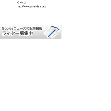
クセス
htt
p:/
/ww
w.g
-re
nda
.co
m/