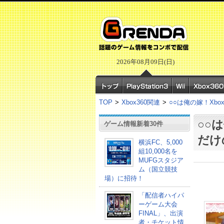
2026年08月09日(日)
TOP
>
Xbox360関連
>
○○は俺の嫁！Xb
○○
ゲーム情報新着30件
だけ
横浜FC、5,000
組10,000名を
MUFGスタジア
ム（国立競技
場）に招待！
「配信者ハイパ
ーゲーム大会
FINAL」、出演
者・チケット情