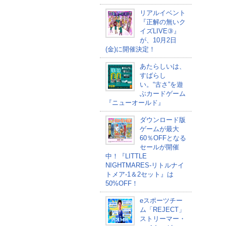
リアルイベント
『正解の無いク
イズLIVE③』
が、10月2日
(金)に開催決定！
あたらしいは、
すばらし
い。“古さ”を遊
ぶカードゲーム
『ニューオールド』
ダウンロード版
ゲームが最大
60％OFFとなる
セールが開催
中！『LITTLE
NIGHTMARES-リトルナイ
トメア-1＆2セット』は
50%OFF！
eスポーツチー
ム「REJECT」
ストリーマー・