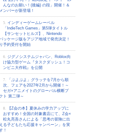
んなのお願い！(後編) の段」開催！＆
メンバーが新登場！
5.
インディーゲームレーベル
「IndieTech Games」第5弾タイトル
【サンセットヒルズ】、Nintendo
tchパッケージ版をアジア地域で発売決定！
り予約受付を開始
6.
ジグノシステムジャパン、Roblox向
け協力型ゲーム『タスクダッシュ！コ
ンビニ大作戦』を公開
7.
「ぷよぷよ」グラッテを7月から順
次、フェアを2027年2月から開催！～
セガ×アニメイトのグローバル横断プ
クト 第二弾～
8.
【Z会の本】夏休みの学力アップに
おすすめ！全国の対象書店にて、Z会×
松丸亮吾さんによる「思考の冒険に出
える子どもたち応援キャンペーン」を実
す！