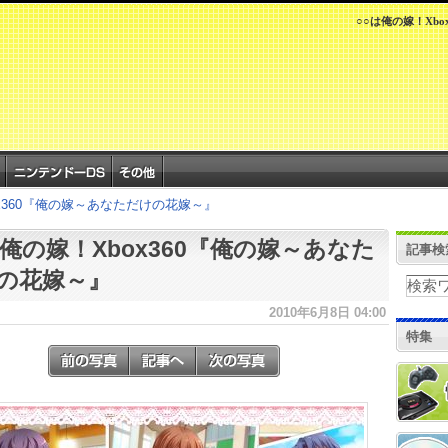
○○は俺の嫁！Xb
ox360『俺の嫁～あなただけの花嫁～』
は俺の嫁！Xbox360『俺の嫁～あなた
記事検
の花嫁～』
2010年6月8日 04:00
特集