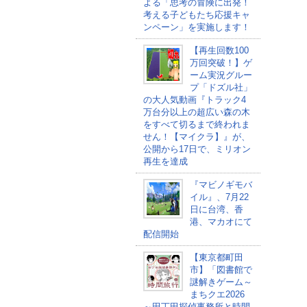
よる「思考の冒険に出発！
考える子どもたち応援キャ
ンペーン」を実施します！
【再生回数100
万回突破！】ゲ
ーム実況グルー
プ「ドズル社」
の大人気動画『トラック4
万台分以上の超広い森の木
をすべて切るまで終われま
せん！【マイクラ】』が、
公開から17日で、ミリオン
再生を達成
『マビノギモバ
イル』、7月22
日に台湾、香
港、マカオにて
配信開始
【東京都町田
市】「図書館で
謎解きゲーム～
まちクエ2026
～田丁田探偵事務所と時間