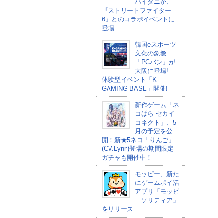
ハイタニが、
『ストリートファイター
6』とのコラボイベントに
登場
韓国eスポーツ
文化の象徴
「PCバン」が
大阪に登場!
体験型イベント「K-
GAMING BASE」開催!
新作ゲーム「ネ
コぱら セカイ
コネクト」、5
月の予定を公
開！新★5ネコ「りんご」
(CV.Lynn)登場の期間限定
ガチャも開催中！
モッピー、新た
にゲームポイ活
アプリ「モッピ
ーソリティア」
をリリース