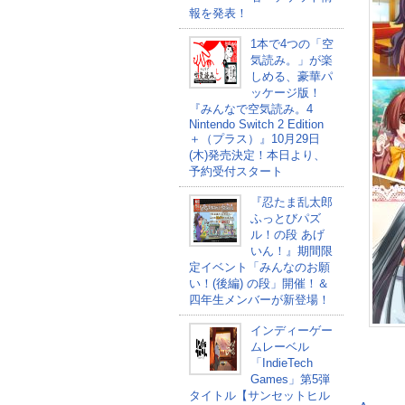
報を発表！
1本で4つの「空
気読み。」が楽
しめる、豪華パ
ッケージ版！
『みんなで空気読み。4
Nintendo Switch 2 Edition
＋（プラス）』10月29日
(木)発売決定！本日より、
予約受付スタート
『忍たま乱太郎
ふっとびパズ
ル！の段 あげ
いん！』期間限
定イベント「みんなのお願
い！(後編) の段」開催！＆
四年生メンバーが新登場！
インディーゲー
ムレーベル
「IndieTech
Games」第5弾
タイトル【サンセットヒル