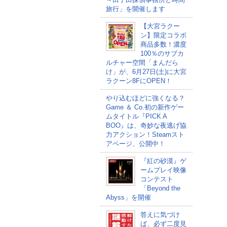
旅行」を開催します
【大宮ラクー
ン】限定コラボ
商品多数！濃度
100％のサブカ
ルチャー空間「まんだら
け」が、6月27日(土)に大宮
ラクーン8FにOPEN！
やり込むほどに強くなる？
Game ＆ Co.初の新作ゲー
ムタイトル『PICK A
BOO』は、奇妙な夜逃げ協
力アクション！Steamスト
アページ、公開中！
『紅の砂漠』ゲ
ームプレイ映像
コンテスト
「Beyond the
Abyss」を開催
答えに気づけ
ば、必ず二度見