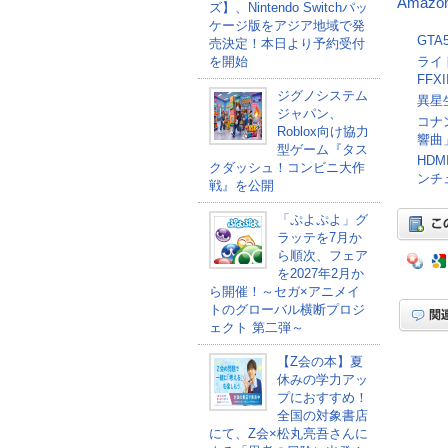
Amaz
ズ】、Nintendo Switchパッ
ケージ版をアジア地域で発
GT
売決定！本日より予約受付
を開始
ライ
FFXI
ジグノシステム
異星
ジャパン、
コナ
Roblox向け協力
響曲
型ゲーム『タス
HD
クダッシュ！コンビニ大作
ンチ
戦』を公開
「ぷよぷよ」グ
ラッテを7月か
ら順次、フェア
を2027年2月か
ら開催！～セガ×アニメイ
トのグローバル横断プロジ
ェクト 第二弾～
【Z会の本】夏
休みの学力アッ
プにおすすめ！
全国の対象書店
にて、Z会×松丸亮吾さんに