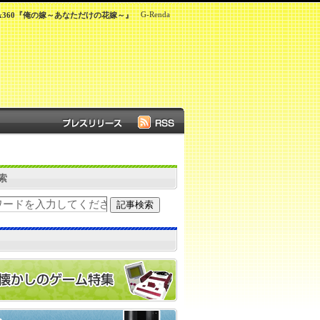
G-Renda
ox360『俺の嫁～あなただけの花嫁～』
索