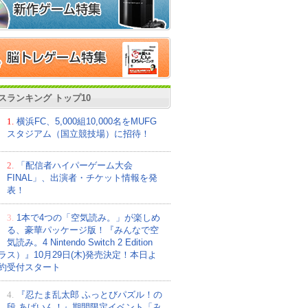
スランキング トップ10
1.
横浜FC、5,000組10,000名をMUFG
スタジアム（国立競技場）に招待！
2.
「配信者ハイパーゲーム大会
FINAL」、出演者・チケット情報を発
表！
3.
1本で4つの「空気読み。」が楽しめ
る、豪華パッケージ版！『みんなで空
気読み。4 Nintendo Switch 2 Edition
ラス）』10月29日(木)発売決定！本日よ
約受付スタート
4.
『忍たま乱太郎 ふっとびパズル！の
段 あげいん！』期間限定イベント「み