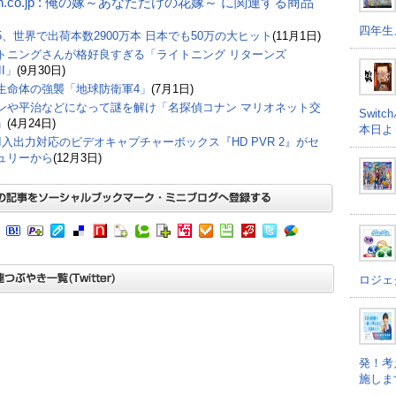
on.co.jp : 俺の嫁～あなただけの花嫁～ に関連する商品
四年生
A5、世界で出荷本数2900万本 日本でも50万の大ヒット
(11月1日)
トニングさんが格好良すぎる「ライトニング リターンズ
II」
(9月30日)
生命体の強襲「地球防衛軍4」
(7月1日)
ンや平治などになって謎を解け「名探偵コナン マリオネット交
Swi
」
(4月24日)
本日よ
MI入出力対応のビデオキャプチャーボックス『HD PVR 2』がセ
ュリーから
(12月3日)
ロジェ
発！考
施しま