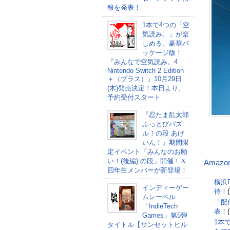
報を発表！
1本で4つの「空
気読み。」が楽
しめる、豪華パ
ッケージ版！
『みんなで空気読み。4
Nintendo Switch 2 Edition
＋（プラス）』10月29日
(木)発売決定！本日より、
予約受付スタート
『忍たま乱太郎
ふっとびパズ
ル！の段 あげ
いん！』期間限
定イベント「みんなのお願
い！(後編) の段」開催！＆
Amaz
四年生メンバーが新登場！
横浜F
インディーゲー
待！
ムレーベル
「配
「IndieTech
表！
Games」第5弾
1本
タイトル【サンセットヒル