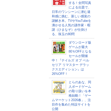
する！全問写真
による出題で、
日常のワンシーンに潜む違
和感に挑む、新しい感覚の
謎解き本。TVやYouTubeを
沸かせる人気の謎作家・暇
謎（ひまなぞ）が仕掛け
る、珠玉の80問
ダウンロード版
ゲームが最大
80％OFFとなる
セールが開催
中！『テイルズ オブ ベル
セリア リマスター デラッ
クスエディション』は
26%OFF！
とらのあな、同
人ボードゲーム
の取り扱いを本
格始動！「ゲー
ムマーケット2026春」、注
目作を集めた特設サイトを
公開