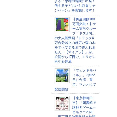
よる「思考の冒険に出発！
考える子どもたち応援キャ
ンペーン」を実施します！
【再生回数100
万回突破！】ゲ
ーム実況グルー
プ「ドズル社」
の大人気動画『トラック4
万台分以上の超広い森の木
をすべて切るまで終われま
せん！【マイクラ】』が、
公開から17日で、ミリオン
再生を達成
『マビノギモバ
イル』、7月22
日に台湾、香
港、マカオにて
配信開始
【東京都町田
市】「図書館で
謎解きゲーム～
まちクエ2026
～田丁田探偵事務所と時間