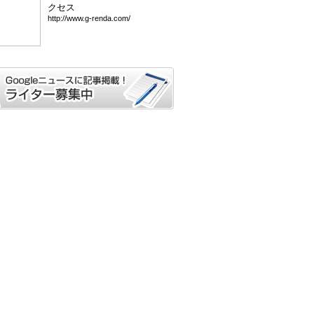
クセス
htt
p:/
/ww
w.g
-re
nda
.co
m/