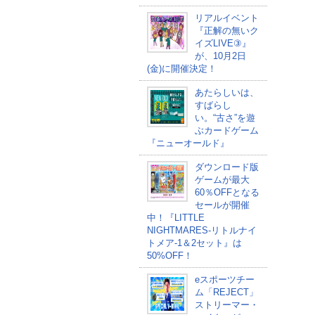
リアルイベント
『正解の無いク
イズLIVE③』
が、10月2日
(金)に開催決定！
あたらしいは、
すばらし
い。“古さ”を遊
ぶカードゲーム
『ニューオールド』
ダウンロード版
ゲームが最大
60％OFFとなる
セールが開催
中！『LITTLE
NIGHTMARES-リトルナイ
トメア-1＆2セット』は
50%OFF！
eスポーツチー
ム「REJECT」
ストリーマー・