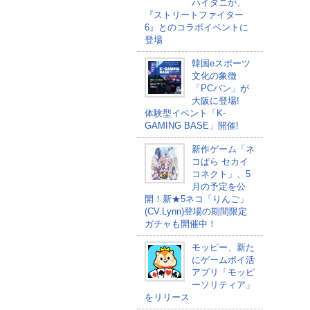
ハイタニが、
『ストリートファイター
6』とのコラボイベントに
登場
韓国eスポーツ
文化の象徴
「PCバン」が
大阪に登場!
体験型イベント「K-
GAMING BASE」開催!
新作ゲーム「ネ
コぱら セカイ
コネクト」、5
月の予定を公
開！新★5ネコ「りんご」
(CV.Lynn)登場の期間限定
ガチャも開催中！
モッピー、新た
にゲームポイ活
アプリ「モッピ
ーソリティア」
をリリース