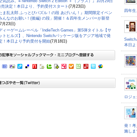
気読み。4 Nintendo Switch 2 Edition ＋（プラス）』10月29日
)発売決定！本日より、予約受付スタート
(7月23日)
四年生
たま乱太郎 ふっとびパズル！の段 あげいん！』期間限定イベン
みんなのお願い！(後編) の段」開催！＆四年生メンバーが新登
(7月23日)
ィーゲームレーベル「IndieTech Games」第5弾タイトル【サ
トヒルズ】、Nintendo Switchパッケージ版をアジア地域で発
Swi
定！本日より予約受付を開始
(7月18日)
本日よ
ロジェ
発！考
施しま