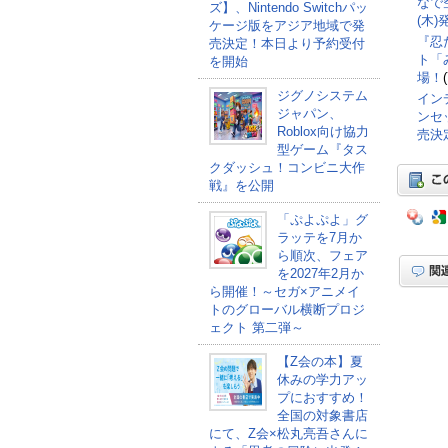
なで空
ズ】、Nintendo Switchパッ
(木
ケージ版をアジア地域で発
『忍
売決定！本日より予約受付
ト「
を開始
場！
ジグノシステム
インデ
ジャパン、
ンセッ
Roblox向け協力
売決
型ゲーム『タス
クダッシュ！コンビニ大作
戦』を公開
「ぷよぷよ」グ
ラッテを7月か
ら順次、フェア
を2027年2月か
ら開催！～セガ×アニメイ
トのグローバル横断プロジ
ェクト 第二弾～
【Z会の本】夏
休みの学力アッ
プにおすすめ！
全国の対象書店
にて、Z会×松丸亮吾さんに