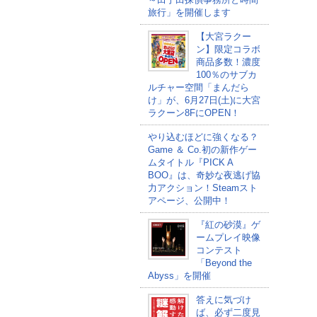
旅行」を開催します
【大宮ラクー
ン】限定コラボ
商品多数！濃度
100％のサブカ
ルチャー空間「まんだら
け」が、6月27日(土)に大宮
ラクーン8FにOPEN！
やり込むほどに強くなる？
Game ＆ Co.初の新作ゲー
ムタイトル『PICK A
BOO』は、奇妙な夜逃げ協
力アクション！Steamスト
アページ、公開中！
『紅の砂漠』ゲ
ームプレイ映像
コンテスト
「Beyond the
Abyss」を開催
答えに気づけ
ば、必ず二度見