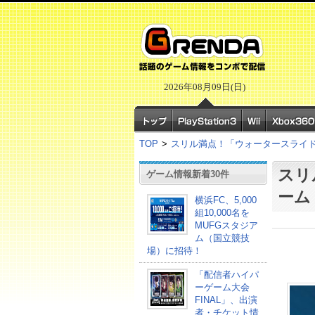
2026年08月09日(日)
TOP
>
スリル満点！「ウォータースライ
スリ
ゲーム情報新着30件
ーム
横浜FC、5,000
組10,000名を
MUFGスタジア
ム（国立競技
場）に招待！
「配信者ハイパ
ーゲーム大会
FINAL」、出演
者・チケット情