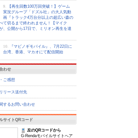
9.
【再生回数100万回突破！】ゲーム
実況グループ「ドズル社」の大人気動
画『トラック4万台分以上の超広い森の
べて切るまで終われません！【マイク
が、公開から17日で、ミリオン再生を達
10.
『マビノギモバイル』、7月22日に
台湾、香港、マカオにて配信開始
合わせ
・ご感想
リリース送付先
関するお問い合わせ
ルサイトQRコード
左のQRコードから
G-Rendaモバイルサイトへア