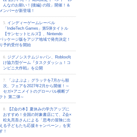
んなのお願い！(後編) の段」開催！＆
メンバーが新登場！
5.
インディーゲームレーベル
「IndieTech Games」第5弾タイトル
【サンセットヒルズ】、Nintendo
tchパッケージ版をアジア地域で発売決定！
り予約受付を開始
6.
ジグノシステムジャパン、Roblox向
け協力型ゲーム『タスクダッシュ！コ
ンビニ大作戦』を公開
7.
「ぷよぷよ」グラッテを7月から順
次、フェアを2027年2月から開催！～
セガ×アニメイトのグローバル横断プ
クト 第二弾～
8.
【Z会の本】夏休みの学力アップに
おすすめ！全国の対象書店にて、Z会×
松丸亮吾さんによる「思考の冒険に出
える子どもたち応援キャンペーン」を実
す！