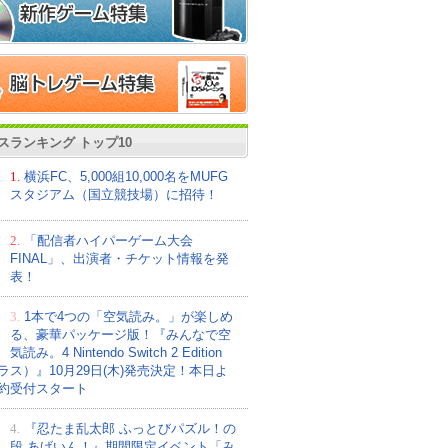
スランキング トップ10
1.
横浜FC、5,000組10,000名をMUFG
スタジアム（国立競技場）に招待！
2.
「配信者ハイパーゲーム大会
FINAL」、出演者・チケット情報を発
表！
3.
1本で4つの「空気読み。」が楽しめ
る、豪華パッケージ版！『みんなで空
気読み。4 Nintendo Switch 2 Edition
ラス）』10月29日(木)発売決定！本日よ
約受付スタート
4.
『忍たま乱太郎 ふっとびパズル！の
段 あげいん！』期間限定イベント「み