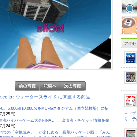
アクセ
on.co.jp : ウォータースライド に関連する商品
C、5,000組10,000名をMUFGスタジアム（国立競技場）に招
＋（プ
(7月25日)
り、予
信者ハイパーゲーム大会FINAL」、出演者・チケット情報を発
(7月24日)
で4つの「空気読み。」が楽しめる、豪華パッケージ版！『みん