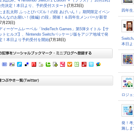
気読み。4 Nintendo Switch 2 Edition ＋（プラス）』10月29日
)発売決定！本日より、予約受付スタート
(7月23日)
四年生
たま乱太郎 ふっとびパズル！の段 あげいん！』期間限定イベン
みんなのお願い！(後編) の段」開催！＆四年生メンバーが新登
(7月23日)
ィーゲームレーベル「IndieTech Games」第5弾タイトル【サ
トヒルズ】、Nintendo Switchパッケージ版をアジア地域で発
Swi
定！本日より予約受付を開始
(7月18日)
本日よ
ロジェ
発！考
施しま