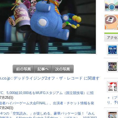
アクセ
on.co.jp : デッドライジング2オフ・ザ・レコード に関連す
C、5,000組10,000名をMUFGスタジアム（国立競技場）に招
＋（プ
(7月25日)
り、予
信者ハイパーゲーム大会FINAL」、出演者・チケット情報を発
(7月24日)
で4つの「空気読み。」が楽しめる、豪華パッケージ版！『みん