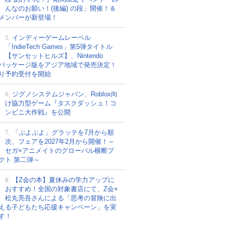
んなのお願い！(後編) の段」開催！＆
メンバーが新登場！
5.
インディーゲームレーベル
「IndieTech Games」第5弾タイトル
【サンセットヒルズ】、Nintendo
tchパッケージ版をアジア地域で発売決定！
り予約受付を開始
6.
ジグノシステムジャパン、Roblox向
け協力型ゲーム『タスクダッシュ！コ
ンビニ大作戦』を公開
7.
「ぷよぷよ」グラッテを7月から順
次、フェアを2027年2月から開催！～
セガ×アニメイトのグローバル横断プ
クト 第二弾～
8.
【Z会の本】夏休みの学力アップに
おすすめ！全国の対象書店にて、Z会×
松丸亮吾さんによる「思考の冒険に出
える子どもたち応援キャンペーン」を実
す！