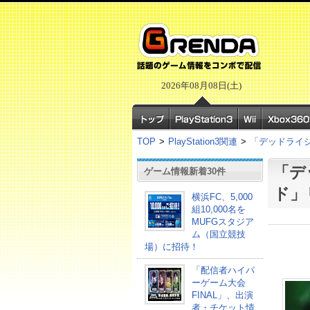
2026年08月08日(土)
TOP
>
PlayStation3関連
>
「デッドライ
「デ
ゲーム情報新着30件
ド」
横浜FC、5,000
組10,000名を
MUFGスタジア
ム（国立競技
場）に招待！
「配信者ハイパ
ーゲーム大会
FINAL」、出演
者・チケット情