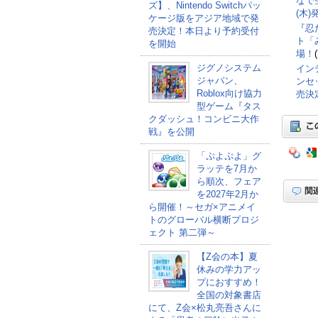
なで空
ズ】、Nintendo Switchパッ
(木
ケージ版をアジア地域で発
『忍
売決定！本日より予約受付
ト「
を開始
場！
ジグノシステム
インデ
ジャパン、
ンセッ
Roblox向け協力
売決
型ゲーム『タス
クダッシュ！コンビニ大作
戦』を公開
「ぷよぷよ」グ
ラッテを7月か
ら順次、フェア
を2027年2月か
ら開催！～セガ×アニメイ
トのグローバル横断プロジ
ェクト 第二弾～
【Z会の本】夏
休みの学力アッ
プにおすすめ！
全国の対象書店
にて、Z会×松丸亮吾さんに