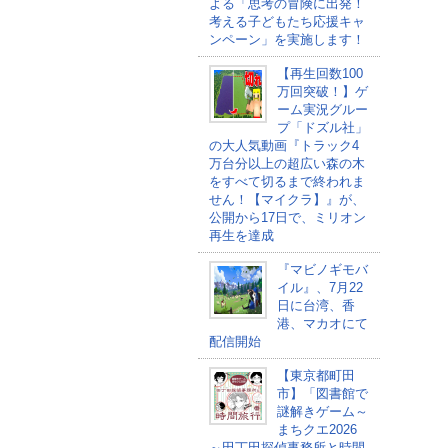
よる「思考の冒険に出発！
考える子どもたち応援キャ
ンペーン」を実施します！
【再生回数100
万回突破！】ゲ
ーム実況グルー
プ「ドズル社」
の大人気動画『トラック4
万台分以上の超広い森の木
をすべて切るまで終われま
せん！【マイクラ】』が、
公開から17日で、ミリオン
再生を達成
『マビノギモバ
イル』、7月22
日に台湾、香
港、マカオにて
配信開始
【東京都町田
市】「図書館で
謎解きゲーム～
まちクエ2026
～田丁田探偵事務所と時間