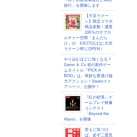
旅行」を開催します
【大宮ラクー
ン】限定コラボ
商品多数！濃度
100％のサブカ
ルチャー空間「まんだら
け」が、6月27日(土)に大宮
ラクーン8FにOPEN！
やり込むほどに強くなる？
Game ＆ Co.初の新作ゲー
ムタイトル『PICK A
BOO』は、奇妙な夜逃げ協
力アクション！Steamスト
アページ、公開中！
『紅の砂漠』ゲ
ームプレイ映像
コンテスト
「Beyond the
Abyss」を開催
答えに気づけ
ば、必ず二度見