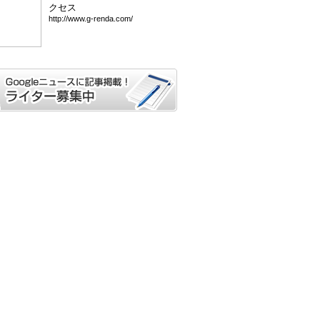
クセス
htt
p:/
/ww
w.g
-re
nda
.co
m/