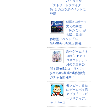
ハイタニが、
『ストリートファイター
6』とのコラボイベントに
登場
韓国eスポーツ
文化の象徴
「PCバン」が
大阪に登場!
体験型イベント「K-
GAMING BASE」開催!
新作ゲーム「ネ
コぱら セカイ
コネクト」、5
月の予定を公
開！新★5ネコ「りんご」
(CV.Lynn)登場の期間限定
ガチャも開催中！
モッピー、新た
にゲームポイ活
アプリ「モッピ
ーソリティア」
をリリース