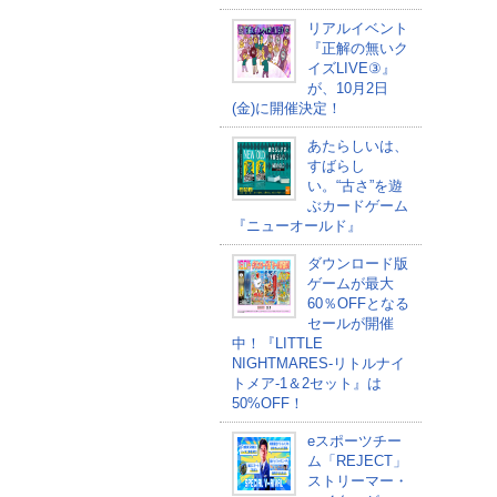
リアルイベント
『正解の無いク
イズLIVE③』
が、10月2日
(金)に開催決定！
あたらしいは、
すばらし
い。“古さ”を遊
ぶカードゲーム
『ニューオールド』
ダウンロード版
ゲームが最大
60％OFFとなる
セールが開催
中！『LITTLE
NIGHTMARES-リトルナイ
トメア-1＆2セット』は
50%OFF！
eスポーツチー
ム「REJECT」
ストリーマー・