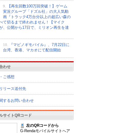
9.
【再生回数100万回突破！】ゲーム
実況グループ「ドズル社」の大人気動
画『トラック4万台分以上の超広い森の
べて切るまで終われません！【マイク
が、公開から17日で、ミリオン再生を達
10.
『マビノギモバイル』、7月22日に
台湾、香港、マカオにて配信開始
合わせ
・ご感想
リリース送付先
関するお問い合わせ
ルサイトQRコード
左のQRコードから
G-Rendaモバイルサイトへア