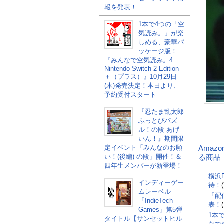
報を発表！
1本で4つの「空
気読み。」が楽
しめる、豪華パ
ッケージ版！
『みんなで空気読み。4
Nintendo Switch 2 Edition
＋（プラス）』10月29日
(木)発売決定！本日より、
予約受付スタート
『忍たま乱太郎
ふっとびパズ
ル！の段 あげ
いん！』期間限
定イベント「みんなのお願
Amaz
い！(後編) の段」開催！＆
る商品
四年生メンバーが新登場！
横浜F
インディーゲー
待！
ムレーベル
「配
「IndieTech
表！
Games」第5弾
1本
タイトル【サンセットヒル