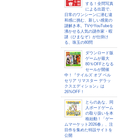
する！全問写真
による出題で、
日常のワンシーンに潜む違
和感に挑む、新しい感覚の
謎解き本。TVやYouTubeを
沸かせる人気の謎作家・暇
謎（ひまなぞ）が仕掛け
る、珠玉の80問
ダウンロード版
ゲームが最大
80％OFFとなる
セールが開催
中！『テイルズ オブ ベル
セリア リマスター デラッ
クスエディション』は
26%OFF！
とらのあな、同
人ボードゲーム
の取り扱いを本
格始動！「ゲー
ムマーケット2026春」、注
目作を集めた特設サイトを
公開