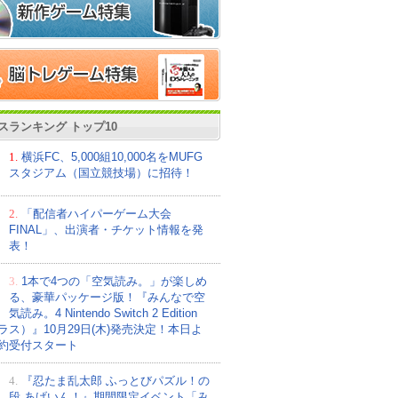
スランキング トップ10
1.
横浜FC、5,000組10,000名をMUFG
スタジアム（国立競技場）に招待！
2.
「配信者ハイパーゲーム大会
FINAL」、出演者・チケット情報を発
表！
3.
1本で4つの「空気読み。」が楽しめ
る、豪華パッケージ版！『みんなで空
気読み。4 Nintendo Switch 2 Edition
ラス）』10月29日(木)発売決定！本日よ
約受付スタート
4.
『忍たま乱太郎 ふっとびパズル！の
段 あげいん！』期間限定イベント「み