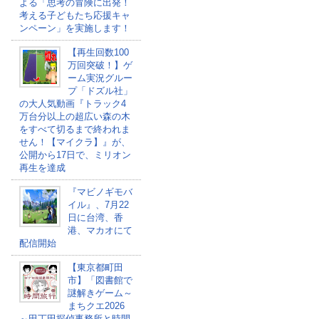
よる「思考の冒険に出発！
考える子どもたち応援キャ
ンペーン」を実施します！
【再生回数100
万回突破！】ゲ
ーム実況グルー
プ「ドズル社」
の大人気動画『トラック4
万台分以上の超広い森の木
をすべて切るまで終われま
せん！【マイクラ】』が、
公開から17日で、ミリオン
再生を達成
『マビノギモバ
イル』、7月22
日に台湾、香
港、マカオにて
配信開始
【東京都町田
市】「図書館で
謎解きゲーム～
まちクエ2026
～田丁田探偵事務所と時間