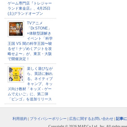
ゲーム専門店『トレジャー
ランド東金店』、4月25日
(土)グランドオープン
TVアニメ
「Dr.STONE」
×体験型謎解き
イベント「科学
王国 VS 闇の科学王国〜唆
るぜ！ナゾめくアジトを攻
略せよ〜」が、東京・大阪
で開催決定！
楽しく遊びなが
ら、英語に触れ
る。ネイティブ
キャンプ、キッ
ズ向け教材「キッズ - ゲー
ムでえいご」に、第二弾
「ビンゴ」を追加リリース
利用規約
|
プライバシーポリシー
|
広告に関するお問い合わせ
|
記事に
Copyright © 2026 MAP Co,Ltd., Inc. All rights rese