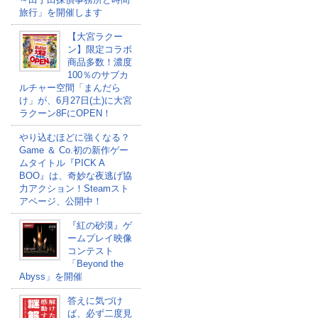
旅行」を開催します
【大宮ラクー
ン】限定コラボ
商品多数！濃度
100％のサブカ
ルチャー空間「まんだら
け」が、6月27日(土)に大宮
ラクーン8FにOPEN！
やり込むほどに強くなる？
Game ＆ Co.初の新作ゲー
ムタイトル『PICK A
BOO』は、奇妙な夜逃げ協
力アクション！Steamスト
アページ、公開中！
『紅の砂漠』ゲ
ームプレイ映像
コンテスト
「Beyond the
Abyss」を開催
答えに気づけ
ば、必ず二度見