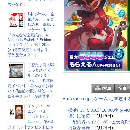
報を発表！
1本で4つの「空
気読み。」が楽
しめる、豪華パ
ッケージ版！
『みんなで空気読み。4
Nintendo Switch 2 Edition
＋（プラス）』10月29日
(木)発売決定！本日より、
予約受付スタート
『忍たま乱太郎
ふっとびパズ
ル！の段 あげ
いん！』期間限
定イベント「みんなのお願
い！(後編) の段」開催！＆
四年生メンバーが新登場！
Amazon.co.jp : ゲーム に関連
インディーゲー
横浜FC、5,000組10,000名
ムレーベル
場）に招待！
(7月25日)
「IndieTech
「配信者ハイパーゲーム大会FI
Games」第5弾
タイトル【サンセットヒル
情報を発表！
(7月24日)