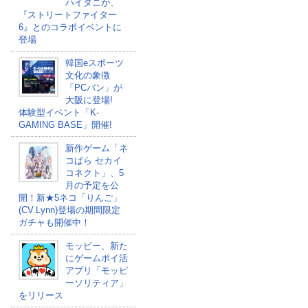
ハイタニが、
『ストリートファイター
6』とのコラボイベントに
登場
韓国eスポーツ
文化の象徴
「PCバン」が
大阪に登場!
体験型イベント「K-
GAMING BASE」開催!
新作ゲーム「ネ
コぱら セカイ
コネクト」、5
月の予定を公
開！新★5ネコ「りんご」
(CV.Lynn)登場の期間限定
ガチャも開催中！
モッピー、新た
にゲームポイ活
アプリ「モッピ
ーソリティア」
をリリース