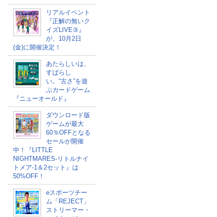
リアルイベント
『正解の無いク
イズLIVE③』
が、10月2日
(金)に開催決定！
あたらしいは、
すばらし
い。“古さ”を遊
ぶカードゲーム
『ニューオールド』
ダウンロード版
ゲームが最大
60％OFFとなる
セールが開催
中！『LITTLE
NIGHTMARES-リトルナイ
トメア-1＆2セット』は
50%OFF！
eスポーツチー
ム「REJECT」
ストリーマー・