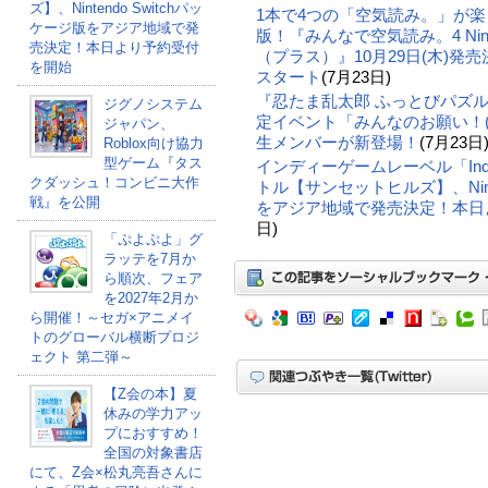
ズ】、Nintendo Switchパッ
1本で4つの「空気読み。」が
ケージ版をアジア地域で発
版！『みんなで空気読み。4 Nintendo 
売決定！本日より予約受付
（プラス）』10月29日(木)
を開始
スタート
(7月23日)
『忍たま乱太郎 ふっとびパズル
ジグノシステム
定イベント「みんなのお願い！(
ジャパン、
生メンバーが新登場！
(7月23日
Roblox向け協力
型ゲーム『タス
インディーゲームレーベル「Indie
クダッシュ！コンビニ大作
トル【サンセットヒルズ】、Ninte
戦』を公開
をアジア地域で発売決定！本日
日)
「ぷよぷよ」グ
ラッテを7月か
ら順次、フェア
を2027年2月か
ら開催！～セガ×アニメイ
トのグローバル横断プロジ
ェクト 第二弾～
【Z会の本】夏
休みの学力アッ
プにおすすめ！
全国の対象書店
にて、Z会×松丸亮吾さんに