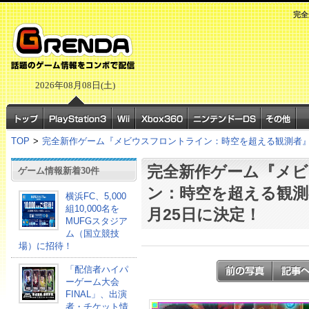
完全
2026年08月08日(土)
TOP
>
完全新作ゲーム『メビウスフロントライン：時空を超える観測者』、
完全新作ゲーム『メ
ゲーム情報新着30件
ン：時空を超える観測
横浜FC、5,000
組10,000名を
月25日に決定！
MUFGスタジア
ム（国立競技
場）に招待！
「配信者ハイパ
ーゲーム大会
FINAL」、出演
者・チケット情