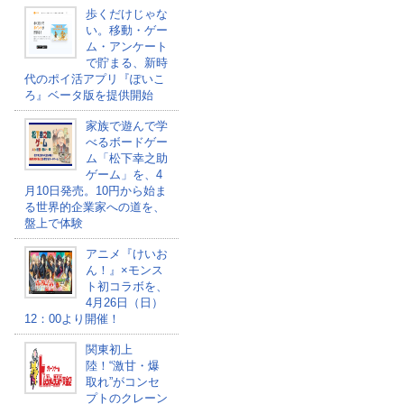
歩くだけじゃな
い。移動・ゲー
ム・アンケート
で貯まる、新時
代のポイ活アプリ『ぽいこ
ろ』ベータ版を提供開始
家族で遊んで学
べるボードゲー
ム「松下幸之助
ゲーム」を、4
月10日発売。10円から始ま
る世界的企業家への道を、
盤上で体験
アニメ『けいお
ん！』×モンス
ト初コラボを、
4月26日（日）
12：00より開催！
関東初上
陸！“激甘・爆
取れ”がコンセ
プトのクレーン