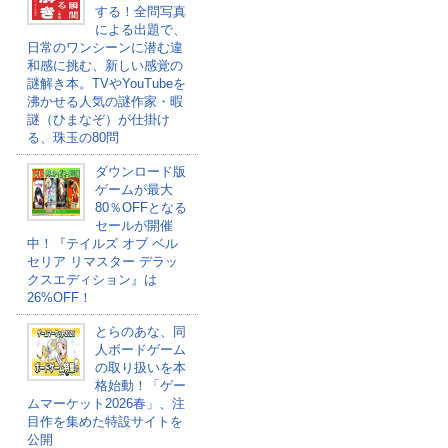
する！全問写真
による出題で、
日常のワンシーンに潜む違
和感に挑む、新しい感覚の
謎解き本。TVやYouTubeを
沸かせる人気の謎作家・暇
謎（ひまなぞ）が仕掛け
る、珠玉の80問
ダウンロード版
ゲームが最大
80％OFFとなる
セールが開催
中！『テイルズ オブ ベル
セリア リマスター デラッ
クスエディション』は
26%OFF！
とらのあな、同
人ボードゲーム
の取り扱いを本
格始動！「ゲー
ムマーケット2026春」、注
目作を集めた特設サイトを
公開