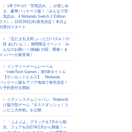
3.
1本で4つの「空気読み。」が楽しめ
る、豪華パッケージ版！『みんなで空
気読み。4 Nintendo Switch 2 Edition
ラス）』10月29日(木)発売決定！本日よ
約受付スタート
4.
『忍たま乱太郎 ふっとびパズル！の
段 あげいん！』期間限定イベント「み
んなのお願い！(後編) の段」開催！＆
メンバーが新登場！
5.
インディーゲームレーベル
「IndieTech Games」第5弾タイトル
【サンセットヒルズ】、Nintendo
tchパッケージ版をアジア地域で発売決定！
り予約受付を開始
6.
ジグノシステムジャパン、Roblox向
け協力型ゲーム『タスクダッシュ！コ
ンビニ大作戦』を公開
7.
「ぷよぷよ」グラッテを7月から順
次、フェアを2027年2月から開催！～