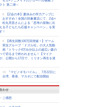
セガ×アニメイトのグローバル横断プ
クト 第二弾～
8.
【Z会の本】夏休みの学力アップに
おすすめ！全国の対象書店にて、Z会×
松丸亮吾さんによる「思考の冒険に出
える子どもたち応援キャンペーン」を実
す！
9.
【再生回数100万回突破！】ゲーム
実況グループ「ドズル社」の大人気動
画『トラック4万台分以上の超広い森の
べて切るまで終われません！【マイク
が、公開から17日で、ミリオン再生を達
10.
『マビノギモバイル』、7月22日に
台湾、香港、マカオにて配信開始
合わせ
・ご感想