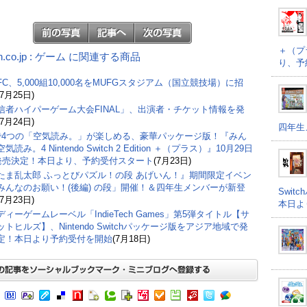
＋（プ
n.co.jp : ゲーム に関連する商品
り、予
C、5,000組10,000名をMUFGスタジアム（国立競技場）に招
(7月25日)
信者ハイパーゲーム大会FINAL」、出演者・チケット情報を発
(7月24日)
四年生
で4つの「空気読み。」が楽しめる、豪華パッケージ版！『みん
気読み。4 Nintendo Switch 2 Edition ＋（プラス）』10月29日
)発売決定！本日より、予約受付スタート
(7月23日)
たま乱太郎 ふっとびパズル！の段 あげいん！』期間限定イベン
みんなのお願い！(後編) の段」開催！＆四年生メンバーが新登
Swi
(7月23日)
本日よ
ィーゲームレーベル「IndieTech Games」第5弾タイトル【サ
トヒルズ】、Nintendo Switchパッケージ版をアジア地域で発
定！本日より予約受付を開始
(7月18日)