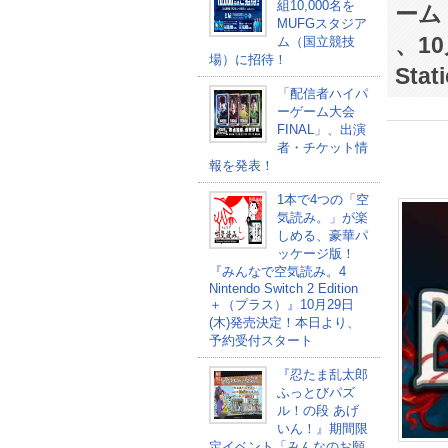
組10,000名を
ーム
MUFGスタジア
、10月
ム（国立競技
場）に招待！
Sta
「配信者ハイパ
ーゲーム大会
FINAL」、出演
者・チケット情
報を発表！
1本で4つの「空
気読み。」が楽
しめる、豪華パ
ッケージ版！
『みんなで空気読み。4
Nintendo Switch 2 Edition
＋（プラス）』10月29日
(木)発売決定！本日より、
予約受付スタート
『忍たま乱太郎
ふっとびパズ
ル！の段 あげ
いん！』期間限
定イベント「みんなのお願