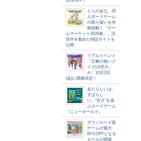
26%OFF！
とらのあな、同
人ボードゲーム
の取り扱いを本
格始動！「ゲー
ムマーケット2026春」、注
目作を集めた特設サイトを
公開
リアルイベント
『正解の無いク
イズLIVE③』
が、10月2日
(金)に開催決定！
あたらしいは、
すばらし
い。“古さ”を遊
ぶカードゲーム
『ニューオールド』
ダウンロード版
ゲームが最大
60％OFFとなる
セールが開催