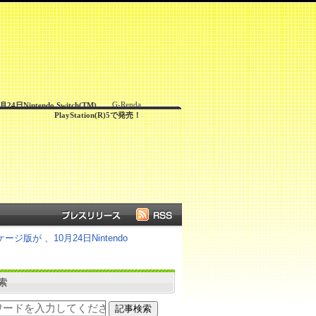
G-Renda
tendo Switch(TM)、
PlayStation(R)5で発売！
が 、10月24日Nintendo
索