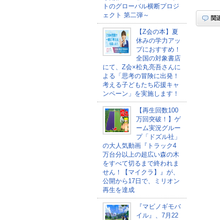
トのグローバル横断プロジ
ェクト 第二弾～
【Z会の本】夏
休みの学力アッ
プにおすすめ！
全国の対象書店
にて、Z会×松丸亮吾さんに
よる「思考の冒険に出発！
考える子どもたち応援キャ
ンペーン」を実施します！
【再生回数100
万回突破！】ゲ
ーム実況グルー
プ「ドズル社」
の大人気動画『トラック4
万台分以上の超広い森の木
をすべて切るまで終われま
せん！【マイクラ】』が、
公開から17日で、ミリオン
再生を達成
『マビノギモバ
イル』、7月22