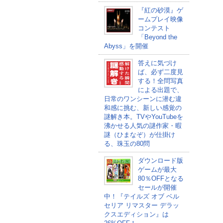
『紅の砂漠』ゲ
ームプレイ映像
コンテスト
「Beyond the
Abyss」を開催
答えに気づけ
ば、必ず二度見
する！全問写真
による出題で、
日常のワンシーンに潜む違
和感に挑む、新しい感覚の
謎解き本。TVやYouTubeを
沸かせる人気の謎作家・暇
謎（ひまなぞ）が仕掛け
る、珠玉の80問
ダウンロード版
ゲームが最大
80％OFFとなる
セールが開催
中！『テイルズ オブ ベル
セリア リマスター デラッ
クスエディション』は