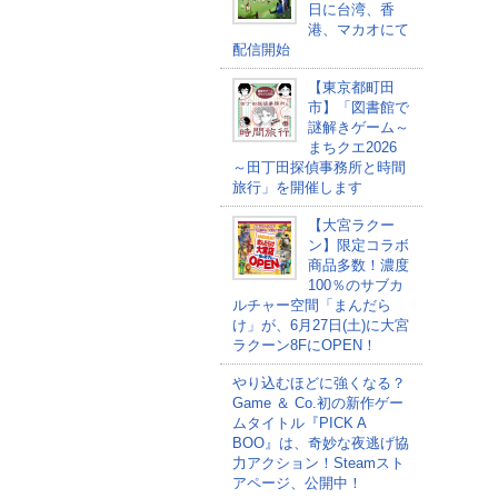
日に台湾、香
港、マカオにて
配信開始
【東京都町田
市】「図書館で
謎解きゲーム～
まちクエ2026
～田丁田探偵事務所と時間
旅行」を開催します
【大宮ラクー
ン】限定コラボ
商品多数！濃度
100％のサブカ
ルチャー空間「まんだら
け」が、6月27日(土)に大宮
ラクーン8FにOPEN！
やり込むほどに強くなる？
Game ＆ Co.初の新作ゲー
ムタイトル『PICK A
BOO』は、奇妙な夜逃げ協
力アクション！Steamスト
アページ、公開中！