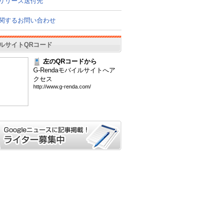
リリース送付先
関するお問い合わせ
ルサイトQRコード
左のQRコードから
G-Rendaモバイルサイトへア
クセス
htt
p:/
/ww
w.g
-re
nda
.co
m/