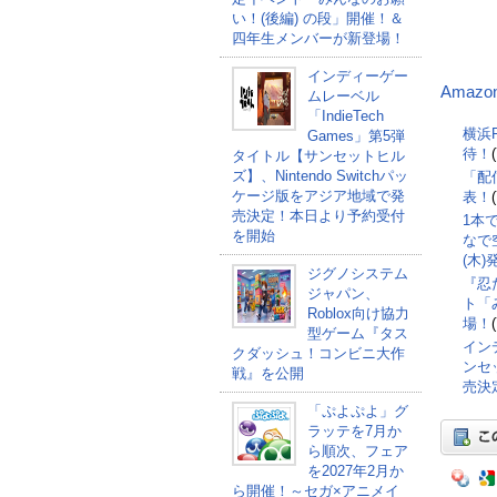
い！(後編) の段」開催！＆
四年生メンバーが新登場！
インディーゲー
Amazo
ムレーベル
「IndieTech
横浜F
Games」第5弾
待！
タイトル【サンセットヒル
ズ】、Nintendo Switchパッ
「配
ケージ版をアジア地域で発
表！
売決定！本日より予約受付
1本
を開始
なで空
(木
ジグノシステム
『忍
ジャパン、
ト「
Roblox向け協力
場！
型ゲーム『タス
インデ
クダッシュ！コンビニ大作
ンセッ
戦』を公開
売決
「ぷよぷよ」グ
ラッテを7月か
ら順次、フェア
を2027年2月か
ら開催！～セガ×アニメイ