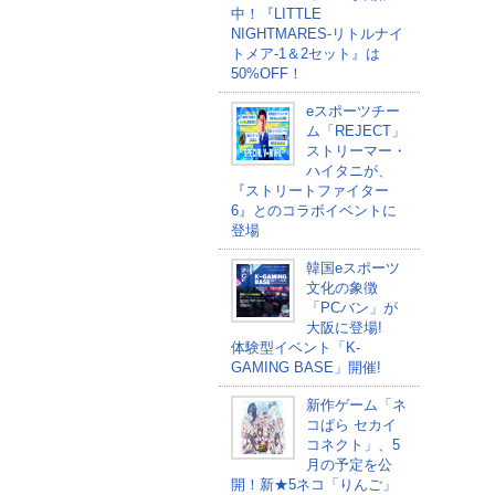
中！『LITTLE
NIGHTMARES-リトルナイ
トメア-1＆2セット』は
50%OFF！
eスポーツチー
ム「REJECT」
ストリーマー・
ハイタニが、
『ストリートファイター
6』とのコラボイベントに
登場
韓国eスポーツ
文化の象徴
「PCバン」が
大阪に登場!
体験型イベント「K-
GAMING BASE」開催!
新作ゲーム「ネ
コぱら セカイ
コネクト」、5
月の予定を公
開！新★5ネコ「りんご」