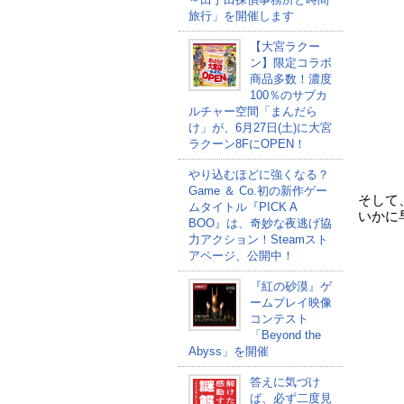
旅行」を開催します
【大宮ラクー
ン】限定コラボ
商品多数！濃度
100％のサブカ
ルチャー空間「まんだら
け」が、6月27日(土)に大宮
ラクーン8FにOPEN！
やり込むほどに強くなる？
Game ＆ Co.初の新作ゲー
そして
ムタイトル『PICK A
いかに
BOO』は、奇妙な夜逃げ協
力アクション！Steamスト
アページ、公開中！
『紅の砂漠』ゲ
ームプレイ映像
コンテスト
「Beyond the
Abyss」を開催
答えに気づけ
ば、必ず二度見