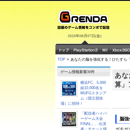
2026年08月07日(金)
TOP
>
あなたの脳を強化する！ひたすら
ゲーム情報新着30件
あな
横浜FC、5,000
算」
組10,000名を
MUFGスタジア
ム（国立競技
場）に招待！
「配信者ハイパ
ーゲーム大会
脳強
FINAL」、出演
者・チケット情
ガチガ