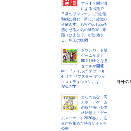
する！全問写真
による出題で、
日常のワンシーンに潜む違
和感に挑む、新しい感覚の
謎解き本。TVやYouTubeを
沸かせる人気の謎作家・暇
謎（ひまなぞ）が仕掛け
る、珠玉の80問
ダウンロード版
ゲームが最大
80％OFFとなる
セールが開催
中！『テイルズ オブ ベル
セリア リマスター デラッ
自分の
クスエディション』は
26%OFF！
とらのあな、同
人ボードゲーム
の取り扱いを本
格始動！「ゲー
ムマーケット2026春」、注
目作を集めた特設サイトを
公開