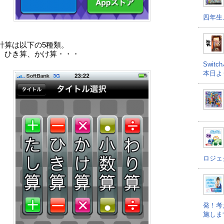
四年生
計算は以下の5種類。
、ひき算、かけ算・・・
Swi
本日よ
ロジェ
発！考
施しま