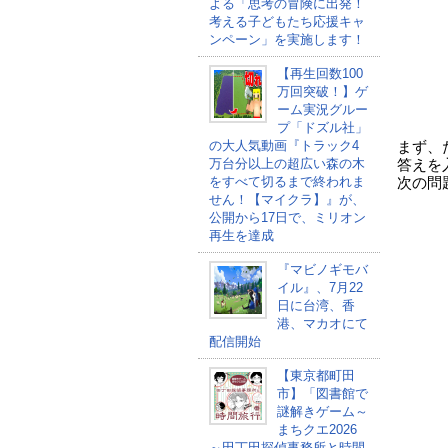
よる「思考の冒険に出発！
考える子どもたち応援キャ
ンペーン」を実施します！
【再生回数100
万回突破！】ゲ
ーム実況グルー
プ「ドズル社」
の大人気動画『トラック4
まず、
万台分以上の超広い森の木
答えを
をすべて切るまで終われま
次の問
せん！【マイクラ】』が、
公開から17日で、ミリオン
再生を達成
『マビノギモバ
イル』、7月22
日に台湾、香
港、マカオにて
配信開始
【東京都町田
市】「図書館で
謎解きゲーム～
まちクエ2026
～田丁田探偵事務所と時間