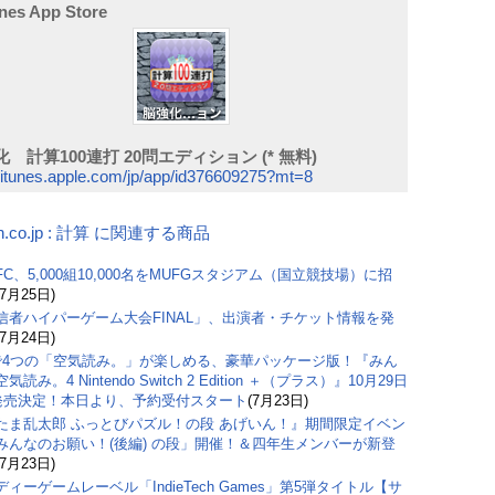
unes App Store
 計算100連打 20問エディション (* 無料)
//itunes.apple.com/jp/app/id376609275?mt=8
n.co.jp : 計算 に関連する商品
C、5,000組10,000名をMUFGスタジアム（国立競技場）に招
(7月25日)
信者ハイパーゲーム大会FINAL」、出演者・チケット情報を発
(7月24日)
で4つの「空気読み。」が楽しめる、豪華パッケージ版！『みん
気読み。4 Nintendo Switch 2 Edition ＋（プラス）』10月29日
)発売決定！本日より、予約受付スタート
(7月23日)
たま乱太郎 ふっとびパズル！の段 あげいん！』期間限定イベン
みんなのお願い！(後編) の段」開催！＆四年生メンバーが新登
(7月23日)
ィーゲームレーベル「IndieTech Games」第5弾タイトル【サ