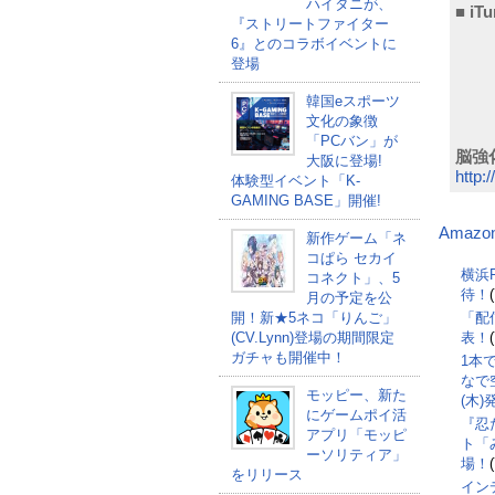
ハイタニが、
■ iT
『ストリートファイター
6』とのコラボイベントに
登場
韓国eスポーツ
文化の象徴
「PCバン」が
脳強化
大阪に登場!
http:
体験型イベント「K-
GAMING BASE」開催!
Amazo
新作ゲーム「ネ
コぱら セカイ
横浜F
コネクト」、5
待！
月の予定を公
開！新★5ネコ「りんご」
「配
(CV.Lynn)登場の期間限定
表！
ガチャも開催中！
1本
なで空
モッピー、新た
(木
にゲームポイ活
『忍
アプリ「モッピ
ト「
ーソリティア」
場！
をリリース
インデ