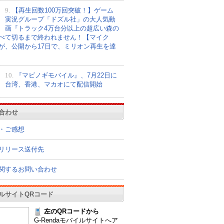
9.
【再生回数100万回突破！】ゲーム
実況グループ「ドズル社」の大人気動
画『トラック4万台分以上の超広い森の
べて切るまで終われません！【マイク
が、公開から17日で、ミリオン再生を達
10.
『マビノギモバイル』、7月22日に
台湾、香港、マカオにて配信開始
合わせ
・ご感想
リリース送付先
関するお問い合わせ
ルサイトQRコード
左のQRコードから
G-Rendaモバイルサイトへア