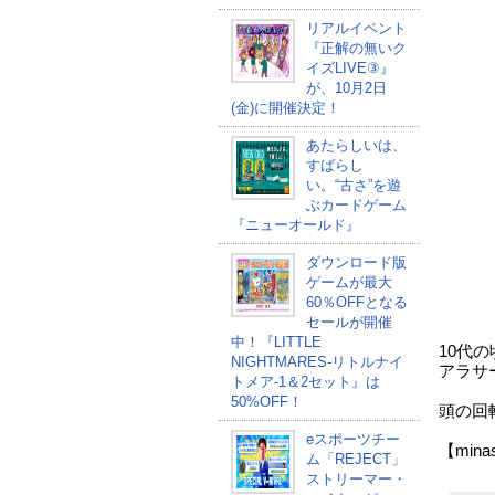
リアルイベント
『正解の無いク
イズLIVE③』
が、10月2日
(金)に開催決定！
あたらしいは、
すばらし
い。“古さ”を遊
ぶカードゲーム
『ニューオールド』
ダウンロード版
ゲームが最大
60％OFFとなる
セールが開催
中！『LITTLE
10代
NIGHTMARES-リトルナイ
アラサ
トメア-1＆2セット』は
50%OFF！
頭の回
eスポーツチー
【minas
ム「REJECT」
ストリーマー・