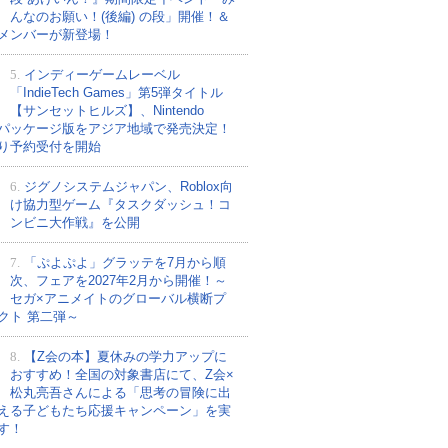
んなのお願い！(後編) の段」開催！＆
メンバーが新登場！
5.
インディーゲームレーベル
「IndieTech Games」第5弾タイトル
【サンセットヒルズ】、Nintendo
tchパッケージ版をアジア地域で発売決定！
り予約受付を開始
6.
ジグノシステムジャパン、Roblox向
け協力型ゲーム『タスクダッシュ！コ
ンビニ大作戦』を公開
7.
「ぷよぷよ」グラッテを7月から順
次、フェアを2027年2月から開催！～
セガ×アニメイトのグローバル横断プ
クト 第二弾～
8.
【Z会の本】夏休みの学力アップに
おすすめ！全国の対象書店にて、Z会×
松丸亮吾さんによる「思考の冒険に出
える子どもたち応援キャンペーン」を実
す！