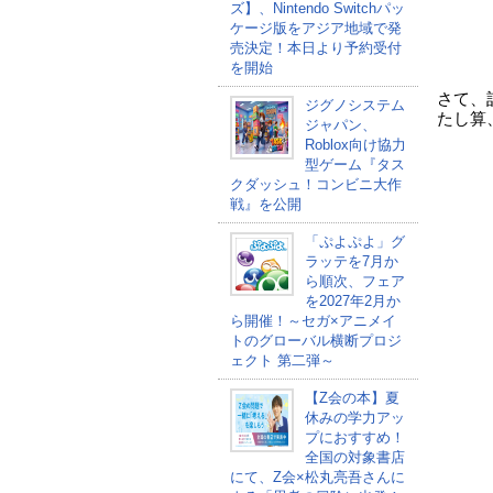
ズ】、Nintendo Switchパッ
ケージ版をアジア地域で発
売決定！本日より予約受付
を開始
さて、
ジグノシステム
たし算
ジャパン、
Roblox向け協力
型ゲーム『タス
クダッシュ！コンビニ大作
戦』を公開
「ぷよぷよ」グ
ラッテを7月か
ら順次、フェア
を2027年2月か
ら開催！～セガ×アニメイ
トのグローバル横断プロジ
ェクト 第二弾～
【Z会の本】夏
休みの学力アッ
プにおすすめ！
全国の対象書店
にて、Z会×松丸亮吾さんに