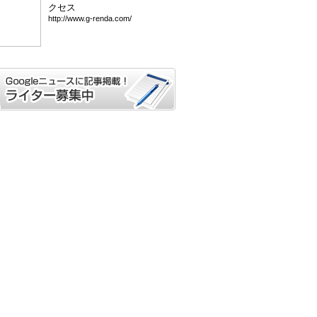
クセス
htt
p:/
/ww
w.g
-re
nda
.co
m/