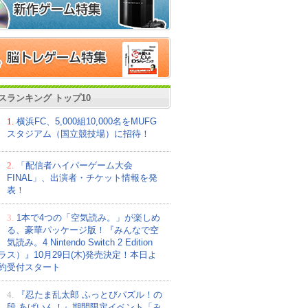
スランキング トップ10
1.
横浜FC、5,000組10,000名をMUFG
スタジアム（国立競技場）に招待！
2.
「配信者ハイパーゲーム大会
FINAL」、出演者・チケット情報を発
表！
3.
1本で4つの「空気読み。」が楽しめ
る、豪華パッケージ版！『みんなで空
気読み。4 Nintendo Switch 2 Edition
ラス）』10月29日(木)発売決定！本日よ
約受付スタート
4.
『忍たま乱太郎 ふっとびパズル！の
段 あげいん！』期間限定イベント「み