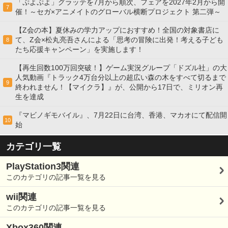
「ぷよぷよ」グラッテを7月から順次、フェアを2027年2月から開
7
催！～セガ×アニメイトのグローバル横断プロジェクト 第二弾～
【Z会の本】夏休みの学力アップにおすすめ！全国の対象書店に
て、Z会×松丸亮吾さんによる「思考の冒険に出発！考える子ども
8
たち応援キャンペーン」を実施します！
【再生回数100万回突破！】ゲーム実況グループ「ドズル社」の大
人気動画『トラック4万台分以上の超広い森の木をすべて切るまで
9
終われません！【マイクラ】』が、公開から17日で、ミリオン再
生を達成
『マビノギモバイル』、7月22日に台湾、香港、マカオにて配信開
10
始
カテゴリ一覧
PlayStation3関連
このカテゴリの記事一覧を見る
wii関連
このカテゴリの記事一覧を見る
Xbox360関連