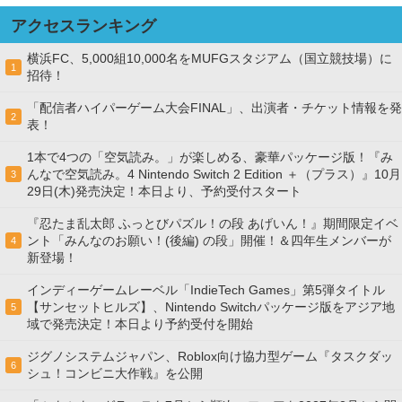
アクセスランキング
横浜FC、5,000組10,000名をMUFGスタジアム（国立競技場）に
1
招待！
「配信者ハイパーゲーム大会FINAL」、出演者・チケット情報を発
2
表！
1本で4つの「空気読み。」が楽しめる、豪華パッケージ版！『み
んなで空気読み。4 Nintendo Switch 2 Edition ＋（プラス）』10月
3
29日(木)発売決定！本日より、予約受付スタート
『忍たま乱太郎 ふっとびパズル！の段 あげいん！』期間限定イベ
ント「みんなのお願い！(後編) の段」開催！＆四年生メンバーが
4
新登場！
インディーゲームレーベル「IndieTech Games」第5弾タイトル
【サンセットヒルズ】、Nintendo Switchパッケージ版をアジア地
5
域で発売決定！本日より予約受付を開始
ジグノシステムジャパン、Roblox向け協力型ゲーム『タスクダッ
6
シュ！コンビニ大作戦』を公開