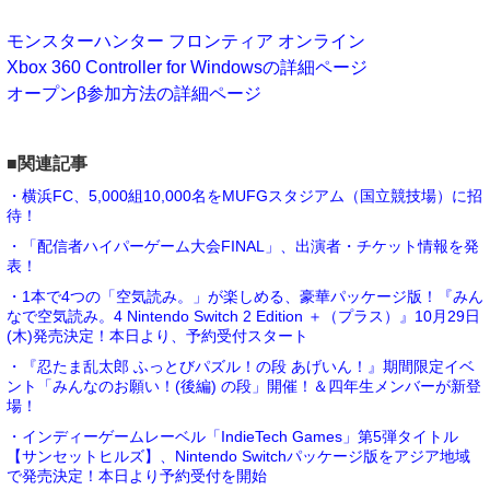
モンスターハンター フロンティア オンライン
Xbox 360 Controller for Windowsの詳細ページ
オープンβ参加方法の詳細ページ
■関連記事
・横浜FC、5,000組10,000名をMUFGスタジアム（国立競技場）に招
待！
・「配信者ハイパーゲーム大会FINAL」、出演者・チケット情報を発
表！
・1本で4つの「空気読み。」が楽しめる、豪華パッケージ版！『みん
なで空気読み。4 Nintendo Switch 2 Edition ＋（プラス）』10月29日
(木)発売決定！本日より、予約受付スタート
・『忍たま乱太郎 ふっとびパズル！の段 あげいん！』期間限定イベ
ント「みんなのお願い！(後編) の段」開催！＆四年生メンバーが新登
場！
・インディーゲームレーベル「IndieTech Games」第5弾タイトル
【サンセットヒルズ】、Nintendo Switchパッケージ版をアジア地域
で発売決定！本日より予約受付を開始