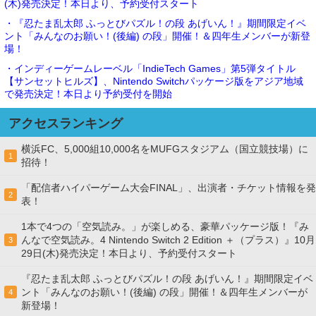
(木)発売決定！本日より、予約受付スタート
・『忍たま乱太郎 ふっとびパズル！の段 あげいん！』期間限定イベ
ント「みんなのお願い！(後編) の段」開催！＆四年生メンバーが新登
場！
・インディーゲームレーベル「IndieTech Games」第5弾タイトル
【サンセットヒルズ】、Nintendo Switchパッケージ版をアジア地域
で発売決定！本日より予約受付を開始
アクセスランキング
横浜FC、5,000組10,000名をMUFGスタジアム（国立競技場）に
1
招待！
「配信者ハイパーゲーム大会FINAL」、出演者・チケット情報を発
2
表！
1本で4つの「空気読み。」が楽しめる、豪華パッケージ版！『み
んなで空気読み。4 Nintendo Switch 2 Edition ＋（プラス）』10月
3
29日(木)発売決定！本日より、予約受付スタート
『忍たま乱太郎 ふっとびパズル！の段 あげいん！』期間限定イベ
ント「みんなのお願い！(後編) の段」開催！＆四年生メンバーが
4
新登場！