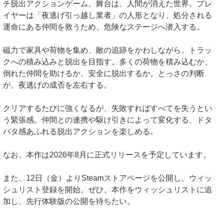
チ脱出アクションゲーム。舞台は、人間が消えた世界。プレ
イヤーは「夜逃げ引っ越し業者」の人形となり、処分される
運命にある仲間を救うため、危険なステージへ潜入する。
磁力で家具や荷物を集め、敵の追跡をかわしながら、トラッ
クへの積み込みと脱出を目指す。多くの荷物を積み込むか、
倒れた仲間を助けるか、安全に脱出するか。とっさの判断
が、夜逃げの成否を左右する。
クリアするたびに強くなるが、失敗すればすべてを失うとい
う緊張感。仲間との連携や駆け引きによって変化する、ドタ
バタ感あふれる脱出アクションを楽しめる。
なお、本作は2026年8月に正式リリースを予定しています。
また、12日（金）よりSteamストアページを公開し、ウィッ
シュリスト登録を開始。ぜひ、本作をウィッシュリストに追
加し、先行体験版の公開を待ちたい。