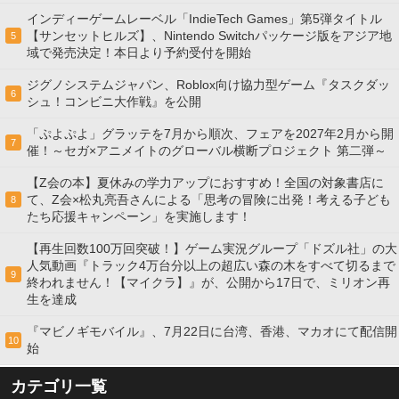
インディーゲームレーベル「IndieTech Games」第5弾タイトル
【サンセットヒルズ】、Nintendo Switchパッケージ版をアジア地
5
域で発売決定！本日より予約受付を開始
ジグノシステムジャパン、Roblox向け協力型ゲーム『タスクダッ
6
シュ！コンビニ大作戦』を公開
「ぷよぷよ」グラッテを7月から順次、フェアを2027年2月から開
7
催！～セガ×アニメイトのグローバル横断プロジェクト 第二弾～
【Z会の本】夏休みの学力アップにおすすめ！全国の対象書店に
て、Z会×松丸亮吾さんによる「思考の冒険に出発！考える子ども
8
たち応援キャンペーン」を実施します！
【再生回数100万回突破！】ゲーム実況グループ「ドズル社」の大
人気動画『トラック4万台分以上の超広い森の木をすべて切るまで
9
終われません！【マイクラ】』が、公開から17日で、ミリオン再
生を達成
『マビノギモバイル』、7月22日に台湾、香港、マカオにて配信開
10
始
カテゴリ一覧