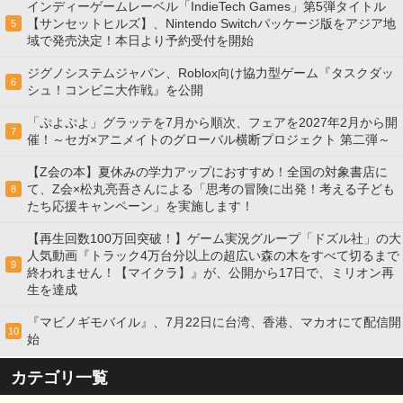
インディーゲームレーベル「IndieTech Games」第5弾タイトル
【サンセットヒルズ】、Nintendo Switchパッケージ版をアジア地
5
域で発売決定！本日より予約受付を開始
ジグノシステムジャパン、Roblox向け協力型ゲーム『タスクダッ
6
シュ！コンビニ大作戦』を公開
「ぷよぷよ」グラッテを7月から順次、フェアを2027年2月から開
7
催！～セガ×アニメイトのグローバル横断プロジェクト 第二弾～
【Z会の本】夏休みの学力アップにおすすめ！全国の対象書店に
て、Z会×松丸亮吾さんによる「思考の冒険に出発！考える子ども
8
たち応援キャンペーン」を実施します！
【再生回数100万回突破！】ゲーム実況グループ「ドズル社」の大
人気動画『トラック4万台分以上の超広い森の木をすべて切るまで
9
終われません！【マイクラ】』が、公開から17日で、ミリオン再
生を達成
『マビノギモバイル』、7月22日に台湾、香港、マカオにて配信開
10
始
カテゴリ一覧