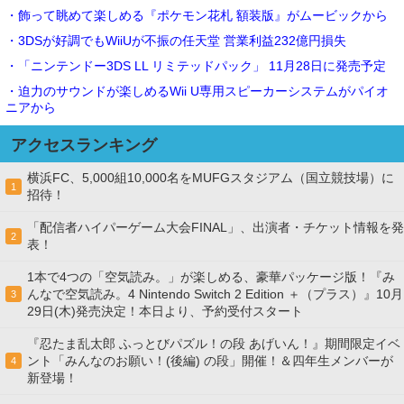
・飾って眺めて楽しめる『ポケモン花札 額装版』がムービックから
・3DSが好調でもWiiUが不振の任天堂 営業利益232億円損失
・「ニンテンドー3DS LL リミテッドパック」 11月28日に発売予定
・迫力のサウンドが楽しめるWii U専用スピーカーシステムがパイオ
ニアから
アクセスランキング
横浜FC、5,000組10,000名をMUFGスタジアム（国立競技場）に
1
招待！
「配信者ハイパーゲーム大会FINAL」、出演者・チケット情報を発
2
表！
1本で4つの「空気読み。」が楽しめる、豪華パッケージ版！『み
んなで空気読み。4 Nintendo Switch 2 Edition ＋（プラス）』10月
3
29日(木)発売決定！本日より、予約受付スタート
『忍たま乱太郎 ふっとびパズル！の段 あげいん！』期間限定イベ
ント「みんなのお願い！(後編) の段」開催！＆四年生メンバーが
4
新登場！