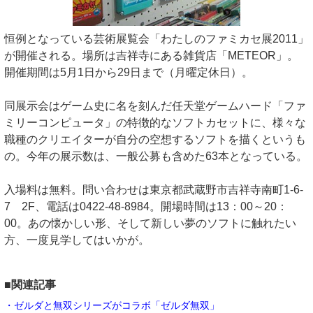
恒例となっている芸術展覧会「わたしのファミカセ展2011」
が開催される。場所は吉祥寺にある雑貨店「METEOR」。
開催期間は5月1日から29日まで（月曜定休日）。
同展示会はゲーム史に名を刻んだ任天堂ゲームハード「ファ
ミリーコンピュータ」の特徴的なソフトカセットに、様々な
職種のクリエイターが自分の空想するソフトを描くというも
の。今年の展示数は、一般公募も含めた63本となっている。
入場料は無料。問い合わせは東京都武蔵野市吉祥寺南町1-6-
7 2F、電話は0422-48-8984。開場時間は13：00～20：
00。あの懐かしい形、そして新しい夢のソフトに触れたい
方、一度見学してはいかが。
■関連記事
・ゼルダと無双シリーズがコラボ「ゼルダ無双」