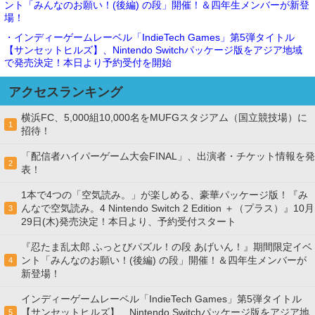
ント「みんなのお願い！(後編) の段」開催！＆四年生メンバーが新登
場！
・インディーゲームレーベル「IndieTech Games」第5弾タイトル
【サンセットヒルズ】、Nintendo Switchパッケージ版をアジア地域
で発売決定！本日より予約受付を開始
アクセスランキング
横浜FC、5,000組10,000名をMUFGスタジアム（国立競技場）に
1
招待！
「配信者ハイパーゲーム大会FINAL」、出演者・チケット情報を発
2
表！
1本で4つの「空気読み。」が楽しめる、豪華パッケージ版！『み
んなで空気読み。4 Nintendo Switch 2 Edition ＋（プラス）』10月
3
29日(木)発売決定！本日より、予約受付スタート
『忍たま乱太郎 ふっとびパズル！の段 あげいん！』期間限定イベ
ント「みんなのお願い！(後編) の段」開催！＆四年生メンバーが
4
新登場！
インディーゲームレーベル「IndieTech Games」第5弾タイトル
【サンセットヒルズ】、Nintendo Switchパッケージ版をアジア地
5