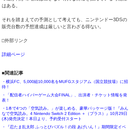
はある。
それを踏まえての予測として考えても、ニンテンドー3DSの
販売台数の予想達成は厳しいと言わざる得ない。
□外部リンク
詳細ページ
■関連記事
・横浜FC、5,000組10,000名をMUFGスタジアム（国立競技場）に招
待！
・「配信者ハイパーゲーム大会FINAL」、出演者・チケット情報を発
表！
・1本で4つの「空気読み。」が楽しめる、豪華パッケージ版！『みん
なで空気読み。4 Nintendo Switch 2 Edition ＋（プラス）』10月29日
(木)発売決定！本日より、予約受付スタート
・『忍たま乱太郎 ふっとびパズル！の段 あげいん！』期間限定イベ