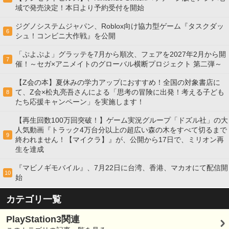
域で発売決定！本日より予約受付を開始
ジグノシステムジャパン、Roblox向け協力型ゲーム『タスクダッ
6
シュ！コンビニ大作戦』を公開
「ぷよぷよ」グラッテを7月から順次、フェアを2027年2月から開
7
催！～セガ×アニメイトのグローバル横断プロジェクト 第二弾～
【Z会の本】夏休みの学力アップにおすすめ！全国の対象書店に
て、Z会×松丸亮吾さんによる「思考の冒険に出発！考える子ども
8
たち応援キャンペーン」を実施します！
【再生回数100万回突破！】ゲーム実況グループ「ドズル社」の大
人気動画『トラック4万台分以上の超広い森の木をすべて切るまで
9
終われません！【マイクラ】』が、公開から17日で、ミリオン再
生を達成
『マビノギモバイル』、7月22日に台湾、香港、マカオにて配信開
10
始
カテゴリ一覧
PlayStation3関連