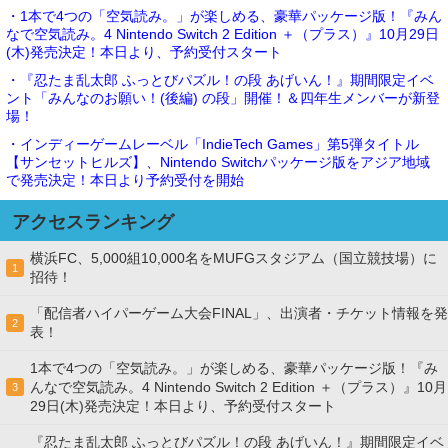
・1本で4つの「空気読み。」が楽しめる、豪華パッケージ版！『みん
なで空気読み。4 Nintendo Switch 2 Edition ＋（プラス）』10月29日
(木)発売決定！本日より、予約受付スタート
・『忍たま乱太郎 ふっとびパズル！の段 あげいん！』期間限定イベ
ント「みんなのお願い！(後編) の段」開催！＆四年生メンバーが新登
場！
・インディーゲームレーベル「IndieTech Games」第5弾タイトル
【サンセットヒルズ】、Nintendo Switchパッケージ版をアジア地域
で発売決定！本日より予約受付を開始
アクセスランキング
横浜FC、5,000組10,000名をMUFGスタジアム（国立競技場）に
1
招待！
「配信者ハイパーゲーム大会FINAL」、出演者・チケット情報を発
2
表！
1本で4つの「空気読み。」が楽しめる、豪華パッケージ版！『み
んなで空気読み。4 Nintendo Switch 2 Edition ＋（プラス）』10月
3
29日(木)発売決定！本日より、予約受付スタート
『忍たま乱太郎 ふっとびパズル！の段 あげいん！』期間限定イベ