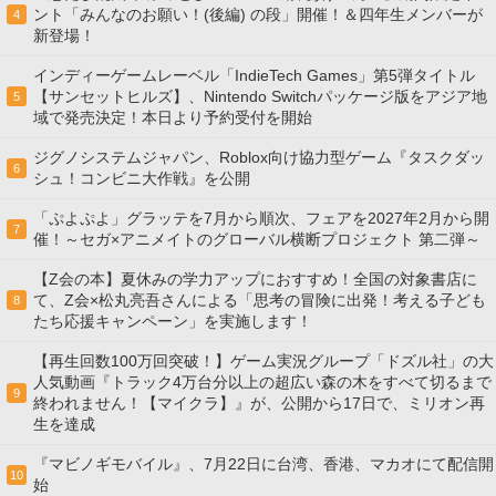
ント「みんなのお願い！(後編) の段」開催！＆四年生メンバーが
4
新登場！
インディーゲームレーベル「IndieTech Games」第5弾タイトル
【サンセットヒルズ】、Nintendo Switchパッケージ版をアジア地
5
域で発売決定！本日より予約受付を開始
ジグノシステムジャパン、Roblox向け協力型ゲーム『タスクダッ
6
シュ！コンビニ大作戦』を公開
「ぷよぷよ」グラッテを7月から順次、フェアを2027年2月から開
7
催！～セガ×アニメイトのグローバル横断プロジェクト 第二弾～
【Z会の本】夏休みの学力アップにおすすめ！全国の対象書店に
て、Z会×松丸亮吾さんによる「思考の冒険に出発！考える子ども
8
たち応援キャンペーン」を実施します！
【再生回数100万回突破！】ゲーム実況グループ「ドズル社」の大
人気動画『トラック4万台分以上の超広い森の木をすべて切るまで
9
終われません！【マイクラ】』が、公開から17日で、ミリオン再
生を達成
『マビノギモバイル』、7月22日に台湾、香港、マカオにて配信開
10
始