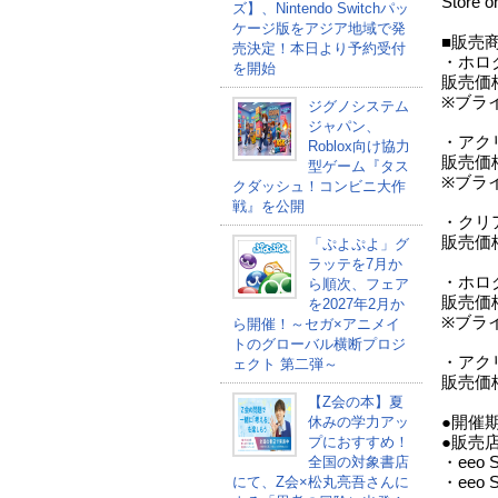
Stor
ズ】、Nintendo Switchパッ
ケージ版をアジア地域で発
■販売
売決定！本日より予約受付
・ホログ
を開始
販売価
※ブラ
ジグノシステム
ジャパン、
・アク
Roblox向け協力
販売価
型ゲーム『タス
※ブラ
クダッシュ！コンビニ大作
戦』を公開
・クリ
販売価
「ぷよぷよ」グ
ラッテを7月か
・ホログ
ら順次、フェア
販売価
を2027年2月か
※ブラ
ら開催！～セガ×アニメイ
トのグローバル横断プロジ
・アク
ェクト 第二弾～
販売価格
【Z会の本】夏
休みの学力アッ
●開催期
プにおすすめ！
●販売
全国の対象書店
・eeo 
にて、Z会×松丸亮吾さんに
・eeo S