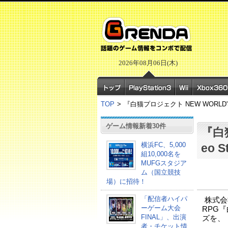
2026年08月06日(木)
TOP
>
『白猫プロジェクト NEW WORLD'
ゲーム情報新着30件
『白
横浜FC、5,000
eo
組10,000名を
MUFGスタジア
ム（国立競技
場）に招待！
「配信者ハイパ
株式会
ーゲーム大会
RPG『
FINAL」、出演
ズを、「
者・チケット情