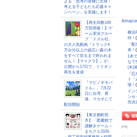
よる「思考の冒険に出発！
考える子どもたち応援キャ
ンペーン」を実施します！
Amazo
【再生回数100
万回突破！】ゲ
横浜F
ーム実況グルー
待！
プ「ドズル社」
「配
の大人気動画『トラック4
表！
万台分以上の超広い森の木
をすべて切るまで終われま
1本
せん！【マイクラ】』が、
なで空
公開から17日で、ミリオン
(木
再生を達成
『忍
ト「
『マビノギモバ
場！
イル』、7月22
インデ
日に台湾、香
ンセッ
港、マカオにて
売決
配信開始
【東京都町田
市】「図書館で
謎解きゲーム～
[PR]
まちクエ2026
～田丁田探偵事務所と時間