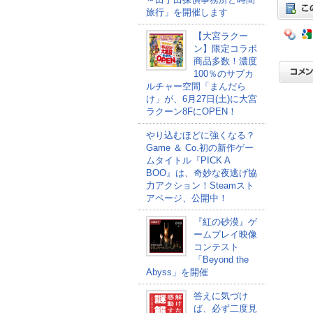
旅行」を開催します
【大宮ラクー
ン】限定コラボ
商品多数！濃度
100％のサブカ
ルチャー空間「まんだら
け」が、6月27日(土)に大宮
ラクーン8FにOPEN！
やり込むほどに強くなる？
Game ＆ Co.初の新作ゲー
ムタイトル『PICK A
BOO』は、奇妙な夜逃げ協
力アクション！Steamスト
アページ、公開中！
『紅の砂漠』ゲ
ームプレイ映像
コンテスト
「Beyond the
Abyss」を開催
答えに気づけ
ば、必ず二度見