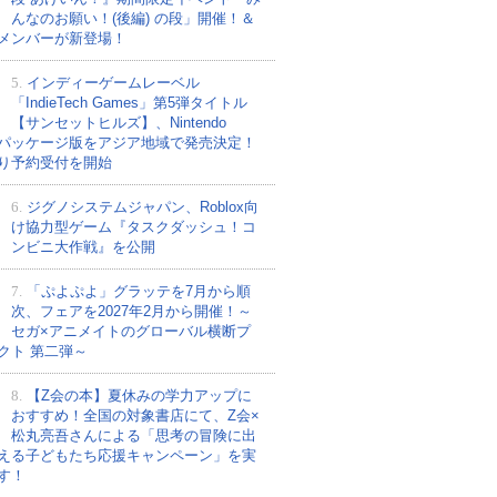
んなのお願い！(後編) の段」開催！＆
メンバーが新登場！
5.
インディーゲームレーベル
「IndieTech Games」第5弾タイトル
【サンセットヒルズ】、Nintendo
tchパッケージ版をアジア地域で発売決定！
り予約受付を開始
6.
ジグノシステムジャパン、Roblox向
け協力型ゲーム『タスクダッシュ！コ
ンビニ大作戦』を公開
7.
「ぷよぷよ」グラッテを7月から順
次、フェアを2027年2月から開催！～
セガ×アニメイトのグローバル横断プ
クト 第二弾～
8.
【Z会の本】夏休みの学力アップに
おすすめ！全国の対象書店にて、Z会×
松丸亮吾さんによる「思考の冒険に出
える子どもたち応援キャンペーン」を実
す！