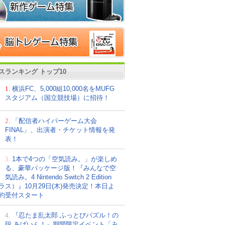
スランキング トップ10
1.
横浜FC、5,000組10,000名をMUFG
スタジアム（国立競技場）に招待！
2.
「配信者ハイパーゲーム大会
FINAL」、出演者・チケット情報を発
表！
3.
1本で4つの「空気読み。」が楽しめ
る、豪華パッケージ版！『みんなで空
気読み。4 Nintendo Switch 2 Edition
ラス）』10月29日(木)発売決定！本日よ
約受付スタート
4.
『忍たま乱太郎 ふっとびパズル！の
段 あげいん！』期間限定イベント「み