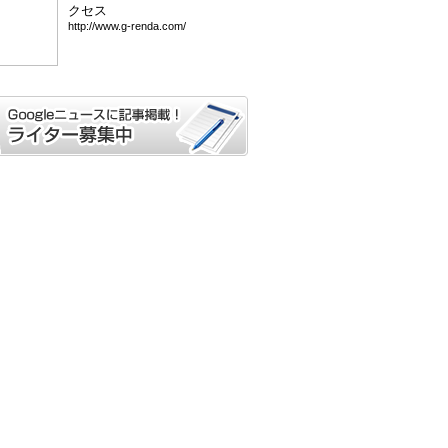
クセス
htt
p:/
/ww
w.g
-re
nda
.co
m/