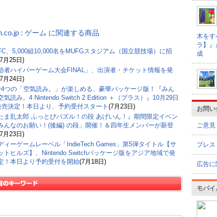
n.co.jp : ゲーム に関連する商品
木をす
ラ】』
C、5,000組10,000名をMUFGスタジアム（国立競技場）に招
成
(7月25日)
信者ハイパーゲーム大会FINAL」、出演者・チケット情報を発
(7月24日)
で4つの「空気読み。」が楽しめる、豪華パッケージ版！『みん
気読み。4 Nintendo Switch 2 Edition ＋（プラス）』10月29日
)発売決定！本日より、予約受付スタート
(7月23日)
お問い
たま乱太郎 ふっとびパズル！の段 あげいん！』期間限定イベン
ご意見
みんなのお願い！(後編) の段」開催！＆四年生メンバーが新登
(7月23日)
ィーゲームレーベル「IndieTech Games」第5弾タイトル【サ
プレス
トヒルズ】、Nintendo Switchパッケージ版をアジア地域で発
定！本日より予約受付を開始
(7月18日)
広告に
モバイ