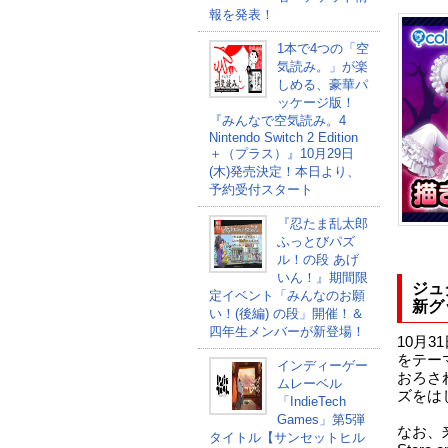
報を発表！
1本で4つの「空
気読み。」が楽
しめる、豪華パ
ッケージ版！
『みんなで空気読み。4
Nintendo Switch 2 Edition
＋（プラス）』10月29日
(木)発売決定！本日より、
予約受付スタート
『忍たま乱太郎
ふっとびパズ
ル！の段 あげ
いん！』期間限
ジュ
定イベント「みんなのお願
新グ
い！(後編) の段」開催！＆
四年生メンバーが新登場！
10月3
をテー
インディーゲー
おろさ
ムレーベル
ズをは
「IndieTech
Games」第5弾
なお、
タイトル【サンセットヒル