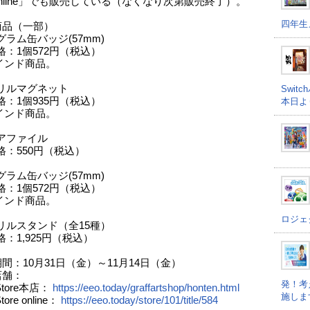
e online」でも販売している（なくなり次第販売終了）。
四年生
商品（一部）
ラム缶バッジ(57mm)
格：1個572円（税込）
インド商品。
リルマグネット
Swi
格：1個935円（税込）
本日よ
インド商品。
アファイル
格：550円（税込）
ラム缶バッジ(57mm)
格：1個572円（税込）
インド商品。
ロジェ
リルスタンド（全15種）
：1,925円（税込）
間：10月31日（金）～11月14日（金）
店舗：
発！考
Store本店：
https://eeo.today/graffartshop/honten.html
施しま
tore online：
https://eeo.today/store/101/title/584