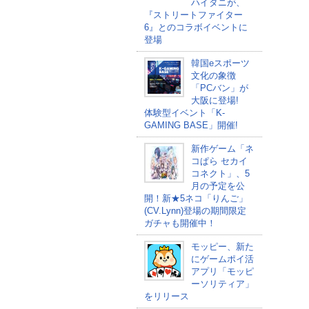
ハイタニが、
『ストリートファイター
6』とのコラボイベントに
登場
韓国eスポーツ
文化の象徴
「PCバン」が
大阪に登場!
体験型イベント「K-
GAMING BASE」開催!
新作ゲーム「ネ
コぱら セカイ
コネクト」、5
月の予定を公
開！新★5ネコ「りんご」
(CV.Lynn)登場の期間限定
ガチャも開催中！
モッピー、新た
にゲームポイ活
アプリ「モッピ
ーソリティア」
をリリース