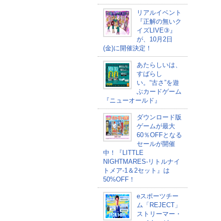
リアルイベント
『正解の無いク
イズLIVE③』
が、10月2日
(金)に開催決定！
あたらしいは、
すばらし
い。“古さ”を遊
ぶカードゲーム
『ニューオールド』
ダウンロード版
ゲームが最大
60％OFFとなる
セールが開催
中！『LITTLE
NIGHTMARES-リトルナイ
トメア-1＆2セット』は
50%OFF！
eスポーツチー
ム「REJECT」
ストリーマー・