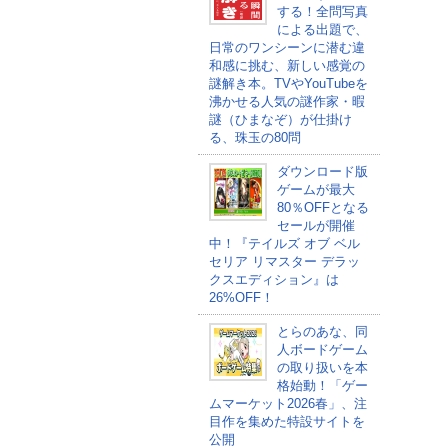
する！全問写真
による出題で、
日常のワンシーンに潜む違
和感に挑む、新しい感覚の
謎解き本。TVやYouTubeを
沸かせる人気の謎作家・暇
謎（ひまなぞ）が仕掛け
る、珠玉の80問
ダウンロード版
ゲームが最大
80％OFFとなる
セールが開催
中！『テイルズ オブ ベル
セリア リマスター デラッ
クスエディション』は
26%OFF！
とらのあな、同
人ボードゲーム
の取り扱いを本
格始動！「ゲー
ムマーケット2026春」、注
目作を集めた特設サイトを
公開