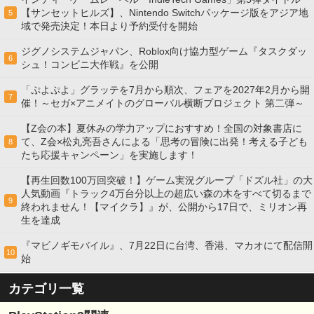
【サンセットヒルズ】、Nintendo Switchパッケージ版をアジア地
5
域で発売決定！本日より予約受付を開始
ジグノシステムジャパン、Roblox向け協力型ゲーム『タスクダッ
6
シュ！コンビニ大作戦』を公開
「ぷよぷよ」グラッテを7月から順次、フェアを2027年2月から開
7
催！～セガ×アニメイトのグローバル横断プロジェクト 第二弾～
【Z会の本】夏休みの学力アップにおすすめ！全国の対象書店に
て、Z会×松丸亮吾さんによる「思考の冒険に出発！考える子ども
8
たち応援キャンペーン」を実施します！
【再生回数100万回突破！】ゲーム実況グループ「ドズル社」の大
人気動画『トラック4万台分以上の超広い森の木をすべて切るまで
9
終われません！【マイクラ】』が、公開から17日で、ミリオン再
生を達成
『マビノギモバイル』、7月22日に台湾、香港、マカオにて配信開
10
始
カテゴリ一覧