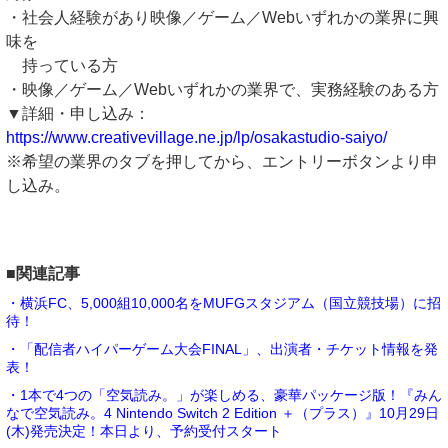
・社会人経験があり映像／ゲーム／Webいずれかの業界に興
味を
持っている方
・映像／ゲーム／Webいずれかの業界で、実務経験のある方
▼詳細・申し込み：
https://www.creativevillage.ne.jp/lp/osakastudio-saiyo/
※希望の業界のタブを押してから、エントリーボタンより申
し込み。
■関連記事
・横浜FC、5,000組10,000名をMUFGスタジアム（国立競技場）に招
待！
・「配信者ハイパーゲーム大会FINAL」、出演者・チケット情報を発
表！
・1本で4つの「空気読み。」が楽しめる、豪華パッケージ版！『みん
なで空気読み。4 Nintendo Switch 2 Edition ＋（プラス）』10月29日
(木)発売決定！本日より、予約受付スタート