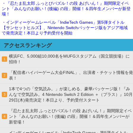
・『忍たま乱太郎 ふっとびパズル！の段 あげいん！』期間限定イベ
ント「みんなのお願い！(後編) の段」開催！＆四年生メンバーが新登
場！
・インディーゲームレーベル「IndieTech Games」第5弾タイトル
【サンセットヒルズ】、Nintendo Switchパッケージ版をアジア地域
で発売決定！本日より予約受付を開始
アクセスランキング
横浜FC、5,000組10,000名をMUFGスタジアム（国立競技場）に
1
招待！
「配信者ハイパーゲーム大会FINAL」、出演者・チケット情報を発
2
表！
1本で4つの「空気読み。」が楽しめる、豪華パッケージ版！『み
んなで空気読み。4 Nintendo Switch 2 Edition ＋（プラス）』10月
3
29日(木)発売決定！本日より、予約受付スタート
『忍たま乱太郎 ふっとびパズル！の段 あげいん！』期間限定イベ
ント「みんなのお願い！(後編) の段」開催！＆四年生メンバーが
4
新登場！
インディーゲームレーベル「IndieTech Games」第5弾タイトル