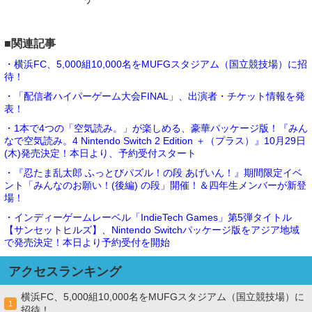
■関連記事
・横浜FC、5,000組10,000名をMUFGスタジアム（国立競技場）に招
待！
・「配信者ハイパーゲーム大会FINAL」、出演者・チケット情報を発
表！
・1本で4つの「空気読み。」が楽しめる、豪華パッケージ版！『みん
なで空気読み。4 Nintendo Switch 2 Edition ＋（プラス）』10月29日
(木)発売決定！本日より、予約受付スタート
・『忍たま乱太郎 ふっとびパズル！の段 あげいん！』期間限定イベ
ント「みんなのお願い！(後編) の段」開催！＆四年生メンバーが新登
場！
・インディーゲームレーベル「IndieTech Games」第5弾タイトル
【サンセットヒルズ】、Nintendo Switchパッケージ版をアジア地域
で発売決定！本日より予約受付を開始
アクセスランキング
横浜FC、5,000組10,000名をMUFGスタジアム（国立競技場）に
1
招待！