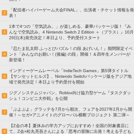
「配信者ハイパーゲーム大会FINAL」、出演者・チケット情報を発
2
表！
1本で4つの「空気読み。」が楽しめる、豪華パッケージ版！『み
んなで空気読み。4 Nintendo Switch 2 Edition ＋（プラス）』10月
3
29日(木)発売決定！本日より、予約受付スタート
『忍たま乱太郎 ふっとびパズル！の段 あげいん！』期間限定イベ
ント「みんなのお願い！(後編) の段」開催！＆四年生メンバーが
4
新登場！
インディーゲームレーベル「IndieTech Games」第5弾タイトル
【サンセットヒルズ】、Nintendo Switchパッケージ版をアジア地
5
域で発売決定！本日より予約受付を開始
ジグノシステムジャパン、Roblox向け協力型ゲーム『タスクダッ
6
シュ！コンビニ大作戦』を公開
「ぷよぷよ」グラッテを7月から順次、フェアを2027年2月から開
7
催！～セガ×アニメイトのグローバル横断プロジェクト 第二弾～
【Z会の本】夏休みの学力アップにおすすめ！全国の対象書店に
て、Z会×松丸亮吾さんによる「思考の冒険に出発！考える子ども
8