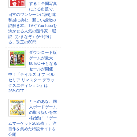
する！全問写真
による出題で、
日常のワンシーンに潜む違
和感に挑む、新しい感覚の
謎解き本。TVやYouTubeを
沸かせる人気の謎作家・暇
謎（ひまなぞ）が仕掛け
る、珠玉の80問
ダウンロード版
ゲームが最大
80％OFFとなる
セールが開催
中！『テイルズ オブ ベル
セリア リマスター デラッ
クスエディション』は
26%OFF！
とらのあな、同
人ボードゲーム
の取り扱いを本
格始動！「ゲー
ムマーケット2026春」、注
目作を集めた特設サイトを
公開