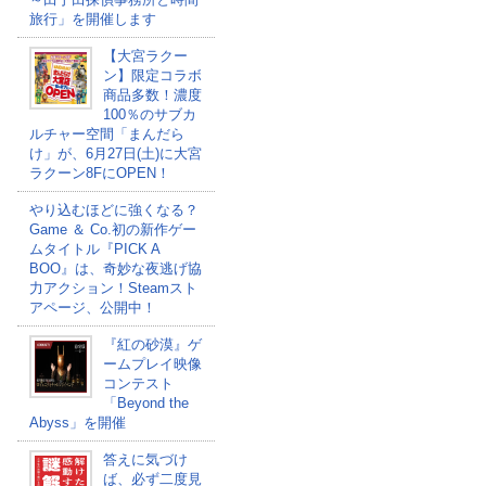
旅行」を開催します
【大宮ラクー
ン】限定コラボ
商品多数！濃度
100％のサブカ
ルチャー空間「まんだら
け」が、6月27日(土)に大宮
ラクーン8FにOPEN！
やり込むほどに強くなる？
Game ＆ Co.初の新作ゲー
ムタイトル『PICK A
BOO』は、奇妙な夜逃げ協
力アクション！Steamスト
アページ、公開中！
『紅の砂漠』ゲ
ームプレイ映像
コンテスト
「Beyond the
Abyss」を開催
答えに気づけ
ば、必ず二度見