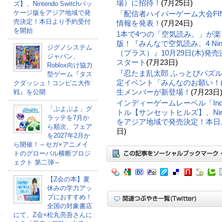
場）に招待！
(7月25日)
ズ】、Nintendo Switchパッ
ケージ版をアジア地域で発
「配信者ハイパーゲーム大会FI
売決定！本日より予約受付
情報を発表！
(7月24日)
を開始
1本で4つの「空気読み。」が
版！『みんなで空気読み。4 Nintendo 
ジグノシステム
（プラス）』10月29日(木)
ジャパン、
スタート
(7月23日)
Roblox向け協力
『忍たま乱太郎 ふっとびパズル
型ゲーム『タス
定イベント「みんなのお願い！(
クダッシュ！コンビニ大作
生メンバーが新登場！
(7月23日
戦』を公開
インディーゲームレーベル「Indie
「ぷよぷよ」グ
トル【サンセットヒルズ】、Ninte
ラッテを7月か
をアジア地域で発売決定！本日
ら順次、フェア
日)
を2027年2月か
ら開催！～セガ×アニメイ
トのグローバル横断プロジ
ェクト 第二弾～
【Z会の本】夏
休みの学力アッ
プにおすすめ！
全国の対象書店
にて、Z会×松丸亮吾さんに