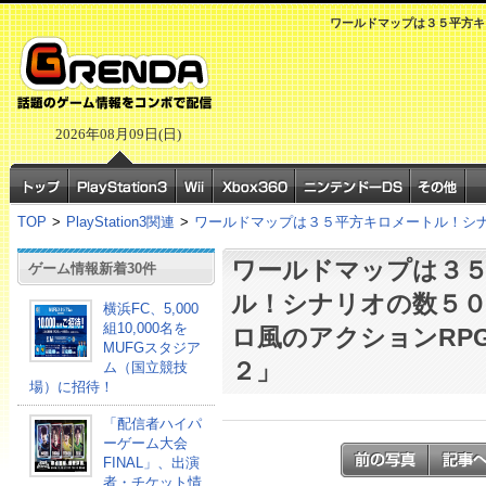
ワールドマップは３５平方キ
2026年08月09日(日)
TOP
>
PlayStation3関連
>
ワールドマップは３５平方キロメートル！シナ
ワールドマップは３
ゲーム情報新着30件
ル！シナリオの数５
横浜FC、5,000
組10,000名を
ロ風のアクションRP
MUFGスタジア
２」
ム（国立競技
場）に招待！
「配信者ハイパ
ーゲーム大会
FINAL」、出演
者・チケット情