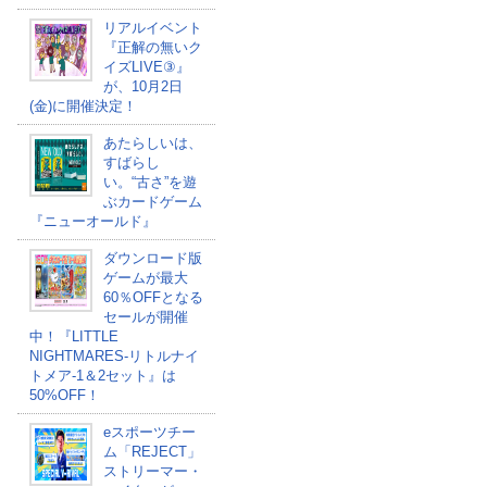
リアルイベント
『正解の無いク
イズLIVE③』
が、10月2日
(金)に開催決定！
あたらしいは、
すばらし
い。“古さ”を遊
ぶカードゲーム
『ニューオールド』
ダウンロード版
ゲームが最大
60％OFFとなる
セールが開催
中！『LITTLE
NIGHTMARES-リトルナイ
トメア-1＆2セット』は
50%OFF！
eスポーツチー
ム「REJECT」
ストリーマー・