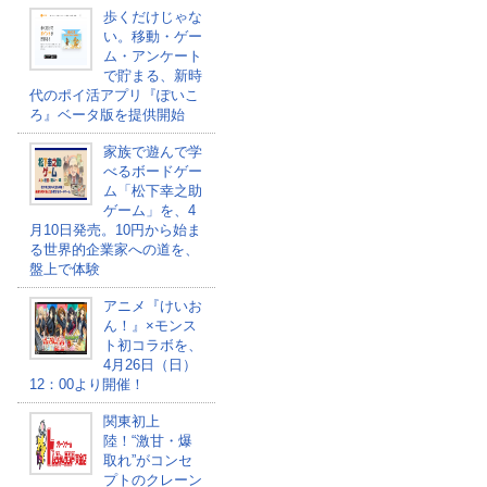
歩くだけじゃな
い。移動・ゲー
ム・アンケート
で貯まる、新時
代のポイ活アプリ『ぽいこ
ろ』ベータ版を提供開始
家族で遊んで学
べるボードゲー
ム「松下幸之助
ゲーム」を、4
月10日発売。10円から始ま
る世界的企業家への道を、
盤上で体験
アニメ『けいお
ん！』×モンス
ト初コラボを、
4月26日（日）
12：00より開催！
関東初上
陸！“激甘・爆
取れ”がコンセ
プトのクレーン