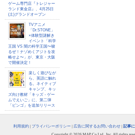
ゲーム専門店『トレジャー
ランド東金店』、4月25日
(土)グランドオープン
TVアニメ
「Dr.STONE」
×体験型謎解き
イベント「科学
王国 VS 闇の科学王国〜唆
るぜ！ナゾめくアジトを攻
略せよ〜」が、東京・大阪
で開催決定！
楽しく遊びなが
ら、英語に触れ
る。ネイティブ
キャンプ、キッ
ズ向け教材「キッズ - ゲー
ムでえいご」に、第二弾
「ビンゴ」を追加リリース
利用規約
|
プライバシーポリシー
|
広告に関するお問い合わせ
|
記事に
Copyright © 2026 MAP Co,Ltd., Inc. All rights rese