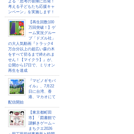
よる「思考の冒険に出発！
考える子どもたち応援キャ
ンペーン」を実施します！
【再生回数100
万回突破！】ゲ
ーム実況グルー
プ「ドズル社」
の大人気動画『トラック4
万台分以上の超広い森の木
をすべて切るまで終われま
せん！【マイクラ】』が、
公開から17日で、ミリオン
再生を達成
『マビノギモバ
イル』、7月22
日に台湾、香
港、マカオにて
配信開始
【東京都町田
市】「図書館で
謎解きゲーム～
まちクエ2026
～田丁田探偵事務所と時間