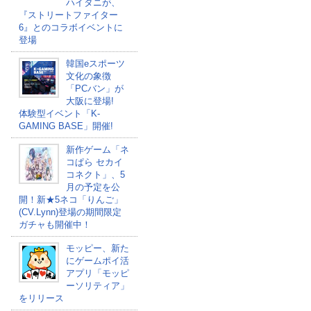
ハイタニが、
『ストリートファイター
6』とのコラボイベントに
登場
韓国eスポーツ
文化の象徴
「PCバン」が
大阪に登場!
体験型イベント「K-
GAMING BASE」開催!
新作ゲーム「ネ
コぱら セカイ
コネクト」、5
月の予定を公
開！新★5ネコ「りんご」
(CV.Lynn)登場の期間限定
ガチャも開催中！
モッピー、新た
にゲームポイ活
アプリ「モッピ
ーソリティア」
をリリース