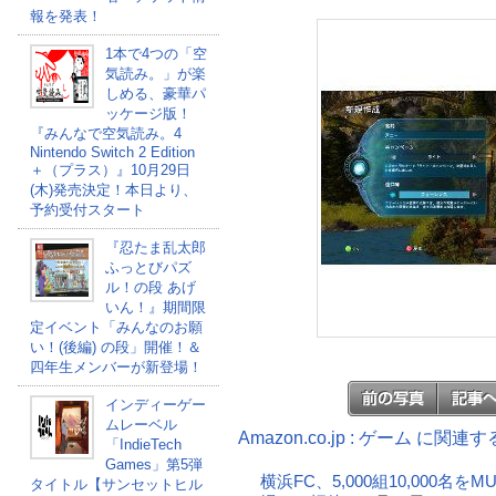
報を発表！
1本で4つの「空
気読み。」が楽
しめる、豪華パ
ッケージ版！
『みんなで空気読み。4
Nintendo Switch 2 Edition
＋（プラス）』10月29日
(木)発売決定！本日より、
予約受付スタート
『忍たま乱太郎
ふっとびパズ
ル！の段 あげ
いん！』期間限
定イベント「みんなのお願
い！(後編) の段」開催！＆
四年生メンバーが新登場！
インディーゲー
ムレーベル
Amazon.co.jp : ゲーム に関連
「IndieTech
Games」第5弾
横浜FC、5,000組10,000名
タイトル【サンセットヒル