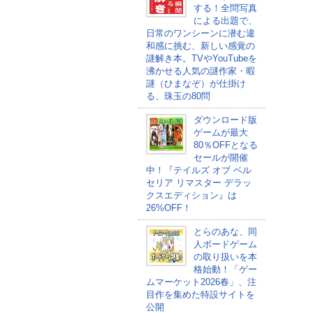
する！全問写真
による出題で、
日常のワンシーンに潜む違
和感に挑む、新しい感覚の
謎解き本。TVやYouTubeを
沸かせる人気の謎作家・暇
謎（ひまなぞ）が仕掛け
る、珠玉の80問
ダウンロード版
ゲームが最大
80％OFFとなる
セールが開催
中！『テイルズ オブ ベル
セリア リマスター デラッ
クスエディション』は
26%OFF！
とらのあな、同
人ボードゲーム
の取り扱いを本
格始動！「ゲー
ムマーケット2026春」、注
目作を集めた特設サイトを
公開