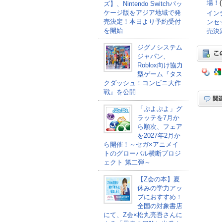
場！
ズ】、Nintendo Switchパッ
ケージ版をアジア地域で発
インデ
売決定！本日より予約受付
ンセッ
を開始
売決
ジグノシステム
ジャパン、
Roblox向け協力
型ゲーム『タス
クダッシュ！コンビニ大作
戦』を公開
「ぷよぷよ」グ
ラッテを7月か
ら順次、フェア
を2027年2月か
ら開催！～セガ×アニメイ
トのグローバル横断プロジ
ェクト 第二弾～
【Z会の本】夏
休みの学力アッ
プにおすすめ！
全国の対象書店
にて、Z会×松丸亮吾さんに