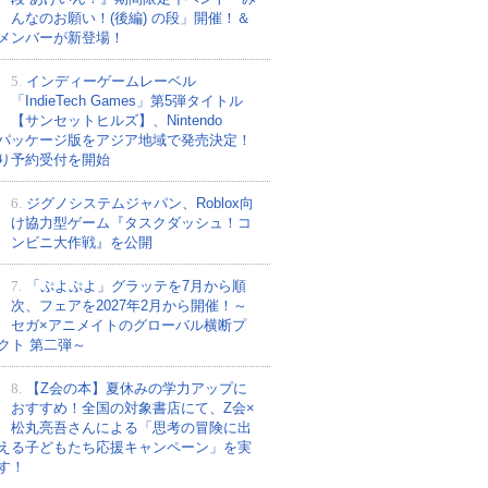
んなのお願い！(後編) の段」開催！＆
メンバーが新登場！
5.
インディーゲームレーベル
「IndieTech Games」第5弾タイトル
【サンセットヒルズ】、Nintendo
tchパッケージ版をアジア地域で発売決定！
り予約受付を開始
6.
ジグノシステムジャパン、Roblox向
け協力型ゲーム『タスクダッシュ！コ
ンビニ大作戦』を公開
7.
「ぷよぷよ」グラッテを7月から順
次、フェアを2027年2月から開催！～
セガ×アニメイトのグローバル横断プ
クト 第二弾～
8.
【Z会の本】夏休みの学力アップに
おすすめ！全国の対象書店にて、Z会×
松丸亮吾さんによる「思考の冒険に出
える子どもたち応援キャンペーン」を実
す！