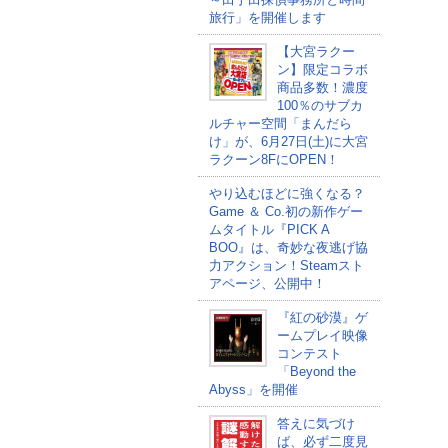
旅行」を開催します
【大宮ラクー
ン】限定コラボ
商品多数！濃度
100％のサブカ
ルチャー空間「まんだら
け」が、6月27日(土)に大宮
ラクーン8FにOPEN！
やり込むほどに強くなる？
Game ＆ Co.初の新作ゲー
ムタイトル『PICK A
BOO』は、奇妙な夜逃げ協
力アクション！Steamスト
アページ、公開中！
『紅の砂漠』ゲ
ームプレイ映像
コンテスト
「Beyond the
Abyss」を開催
答えに気づけ
ば、必ず二度見