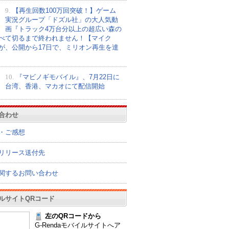
9.
【再生回数100万回突破！】ゲーム
実況グループ「ドズル社」の大人気動
画『トラック4万台分以上の超広い森の
べて切るまで終われません！【マイク
が、公開から17日で、ミリオン再生を達
10.
『マビノギモバイル』、7月22日に
台湾、香港、マカオにて配信開始
合わせ
・ご感想
リリース送付先
関するお問い合わせ
ルサイトQRコード
左のQRコードから
G-Rendaモバイルサイトへア