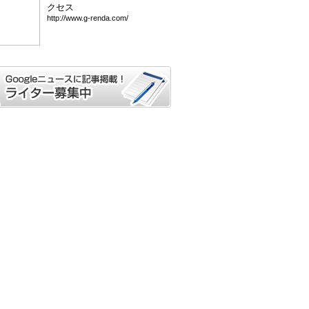
クセス
htt
p:/
/ww
w.g
-re
nda
.co
m/