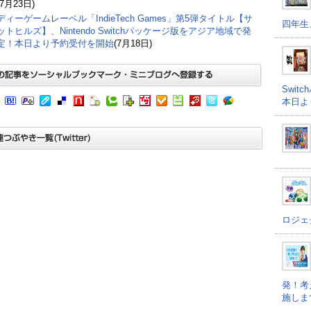
(7月23日)
ィーゲームレーベル「IndieTech Games」第5弾タイトル【サ
四年生
トヒルズ】、Nintendo Switchパッケージ版をアジア地域で発
定！本日より予約受付を開始
(7月18日)
Swi
本日よ
ロジェ
発！考
施しま