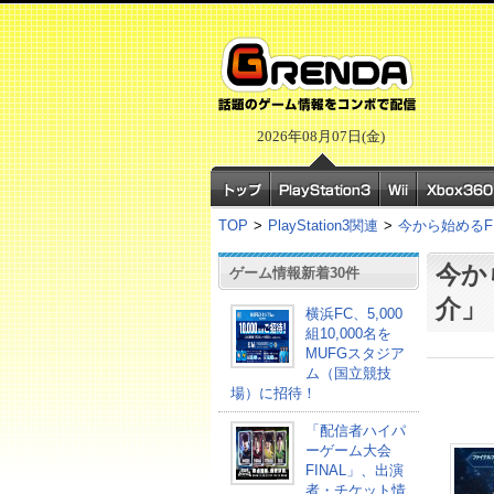
2026年08月07日(金)
TOP
>
PlayStation3関連
>
今から始めるF
今か
ゲーム情報新着30件
介」
横浜FC、5,000
組10,000名を
MUFGスタジア
ム（国立競技
場）に招待！
「配信者ハイパ
ーゲーム大会
FINAL」、出演
者・チケット情