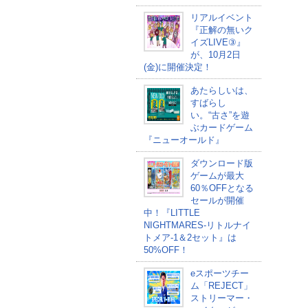
リアルイベント
『正解の無いク
イズLIVE③』
が、10月2日
(金)に開催決定！
あたらしいは、
すばらし
い。“古さ”を遊
ぶカードゲーム
『ニューオールド』
ダウンロード版
ゲームが最大
60％OFFとなる
セールが開催
中！『LITTLE
NIGHTMARES-リトルナイ
トメア-1＆2セット』は
50%OFF！
eスポーツチー
ム「REJECT」
ストリーマー・