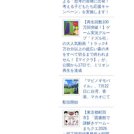
よる「思考の冒険に出発！
考える子どもたち応援キャ
ンペーン」を実施します！
【再生回数100
万回突破！】ゲ
ーム実況グルー
プ「ドズル社」
の大人気動画『トラック4
万台分以上の超広い森の木
をすべて切るまで終われま
せん！【マイクラ】』が、
公開から17日で、ミリオン
再生を達成
『マビノギモバ
イル』、7月22
日に台湾、香
港、マカオにて
配信開始
【東京都町田
市】「図書館で
謎解きゲーム～
まちクエ2026
～田丁田探偵事務所と時間