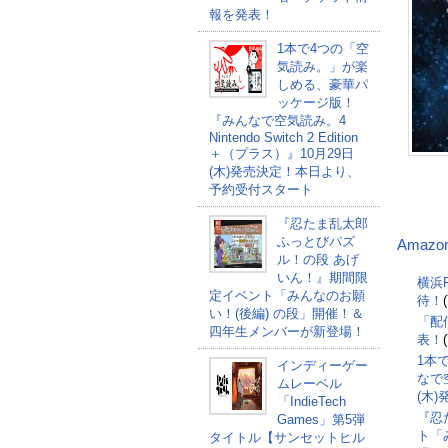
報を発表！
1本で4つの「空
気読み。」が楽
しめる、豪華パ
ッケージ版！
『みんなで空気読み。4
Nintendo Switch 2 Edition
＋（プラス）』10月29日
(木)発売決定！本日より、
予約受付スタート
『忍たま乱太郎
ふっとびパズ
Amazo
ル！の段 あげ
いん！』期間限
横浜F
定イベント「みんなのお願
待！
い！(後編) の段」開催！＆
「配
四年生メンバーが新登場！
表！
1本
インディーゲー
なで空
ムレーベル
(木
「IndieTech
『忍
Games」第5弾
ト「
タイトル【サンセットヒル