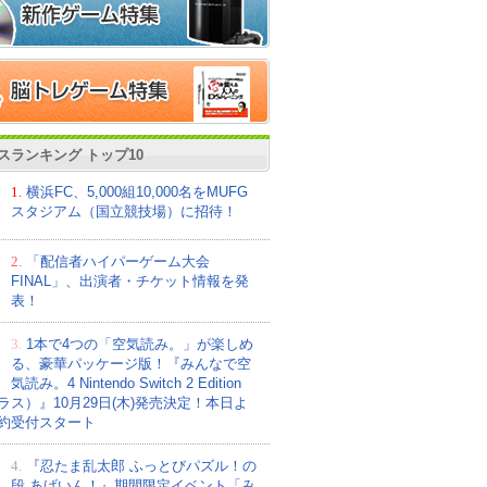
スランキング トップ10
1.
横浜FC、5,000組10,000名をMUFG
スタジアム（国立競技場）に招待！
2.
「配信者ハイパーゲーム大会
FINAL」、出演者・チケット情報を発
表！
3.
1本で4つの「空気読み。」が楽しめ
る、豪華パッケージ版！『みんなで空
気読み。4 Nintendo Switch 2 Edition
ラス）』10月29日(木)発売決定！本日よ
約受付スタート
4.
『忍たま乱太郎 ふっとびパズル！の
段 あげいん！』期間限定イベント「み