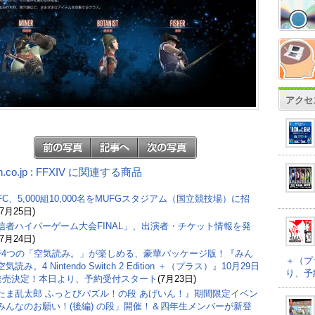
アクセ
n.co.jp : FFXIV に関連する商品
C、5,000組10,000名をMUFGスタジアム（国立競技場）に招
(7月25日)
信者ハイパーゲーム大会FINAL」、出演者・チケット情報を発
(7月24日)
で4つの「空気読み。」が楽しめる、豪華パッケージ版！『みん
＋（プ
気読み。4 Nintendo Switch 2 Edition ＋（プラス）』10月29日
り、予
)発売決定！本日より、予約受付スタート
(7月23日)
たま乱太郎 ふっとびパズル！の段 あげいん！』期間限定イベン
みんなのお願い！(後編) の段」開催！＆四年生メンバーが新登