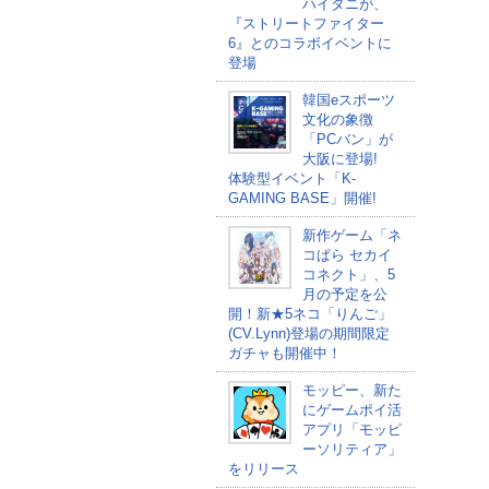
ハイタニが、
『ストリートファイター
6』とのコラボイベントに
登場
韓国eスポーツ
文化の象徴
「PCバン」が
大阪に登場!
体験型イベント「K-
GAMING BASE」開催!
新作ゲーム「ネ
コぱら セカイ
コネクト」、5
月の予定を公
開！新★5ネコ「りんご」
(CV.Lynn)登場の期間限定
ガチャも開催中！
モッピー、新た
にゲームポイ活
アプリ「モッピ
ーソリティア」
をリリース