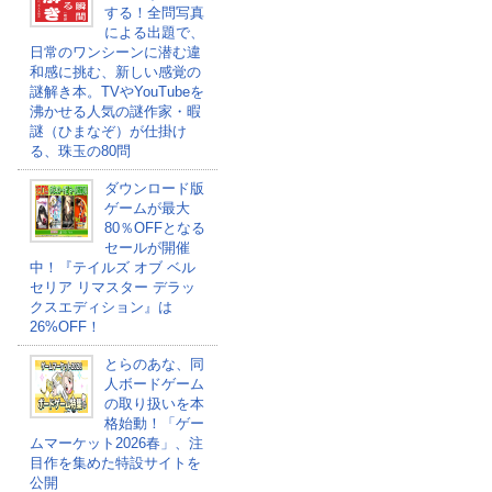
する！全問写真
による出題で、
日常のワンシーンに潜む違
和感に挑む、新しい感覚の
謎解き本。TVやYouTubeを
沸かせる人気の謎作家・暇
謎（ひまなぞ）が仕掛け
る、珠玉の80問
ダウンロード版
ゲームが最大
80％OFFとなる
セールが開催
中！『テイルズ オブ ベル
セリア リマスター デラッ
クスエディション』は
26%OFF！
とらのあな、同
人ボードゲーム
の取り扱いを本
格始動！「ゲー
ムマーケット2026春」、注
目作を集めた特設サイトを
公開