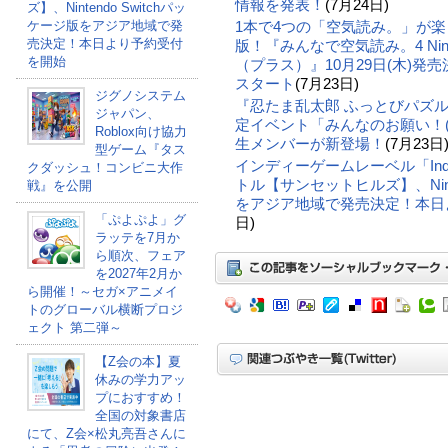
情報を発表！
(7月24日)
ズ】、Nintendo Switchパッ
ケージ版をアジア地域で発
1本で4つの「空気読み。」が
売決定！本日より予約受付
版！『みんなで空気読み。4 Nintendo 
を開始
（プラス）』10月29日(木)
スタート
(7月23日)
ジグノシステム
『忍たま乱太郎 ふっとびパズル
ジャパン、
定イベント「みんなのお願い！(
Roblox向け協力
生メンバーが新登場！
(7月23日
型ゲーム『タス
インディーゲームレーベル「Indie
クダッシュ！コンビニ大作
トル【サンセットヒルズ】、Ninte
戦』を公開
をアジア地域で発売決定！本日
「ぷよぷよ」グ
日)
ラッテを7月か
ら順次、フェア
を2027年2月か
ら開催！～セガ×アニメイ
トのグローバル横断プロジ
ェクト 第二弾～
【Z会の本】夏
休みの学力アッ
プにおすすめ！
全国の対象書店
にて、Z会×松丸亮吾さんに