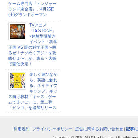
ゲーム専門店『トレジャー
ランド東金店』、4月25日
(土)グランドオープン
TVアニメ
「Dr.STONE」
×体験型謎解き
イベント「科学
王国 VS 闇の科学王国〜唆
るぜ！ナゾめくアジトを攻
略せよ〜」が、東京・大阪
で開催決定！
楽しく遊びなが
ら、英語に触れ
る。ネイティブ
キャンプ、キッ
ズ向け教材「キッズ - ゲー
ムでえいご」に、第二弾
「ビンゴ」を追加リリース
利用規約
|
プライバシーポリシー
|
広告に関するお問い合わせ
|
記事に
Copyright © 2026 MAP Co,Ltd., Inc. All rights rese