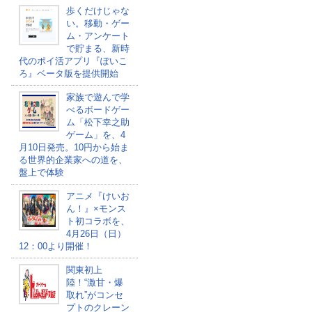
歩くだけじゃな
い。移動・ゲー
ム・アンケート
で貯まる、新時
代のポイ活アプリ『ぽいこ
ろ』ベータ版を提供開始
家族で遊んで学
べるボードゲー
ム「松下幸之助
ゲーム」を、4
月10日発売。10円から始ま
る世界的企業家への道を、
盤上で体験
アニメ『けいお
ん！』×モンス
ト初コラボを、
4月26日（日）
12：00より開催！
関東初上
陸！“激甘・爆
取れ”がコンセ
プトのクレーン