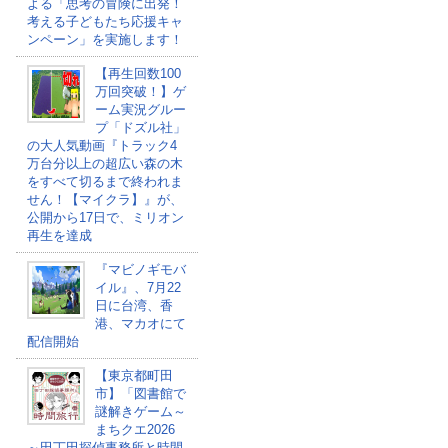
よる「思考の冒険に出発！
考える子どもたち応援キャ
ンペーン」を実施します！
【再生回数100
万回突破！】ゲ
ーム実況グルー
プ「ドズル社」
の大人気動画『トラック4
万台分以上の超広い森の木
をすべて切るまで終われま
せん！【マイクラ】』が、
公開から17日で、ミリオン
再生を達成
『マビノギモバ
イル』、7月22
日に台湾、香
港、マカオにて
配信開始
【東京都町田
市】「図書館で
謎解きゲーム～
まちクエ2026
～田丁田探偵事務所と時間