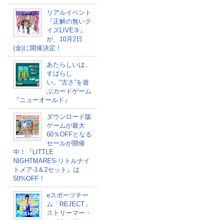
リアルイベント
『正解の無いク
イズLIVE③』
が、10月2日
(金)に開催決定！
あたらしいは、
すばらし
い。“古さ”を遊
ぶカードゲーム
『ニューオールド』
ダウンロード版
ゲームが最大
60％OFFとなる
セールが開催
中！『LITTLE
NIGHTMARES-リトルナイ
トメア-1＆2セット』は
50%OFF！
eスポーツチー
ム「REJECT」
ストリーマー・