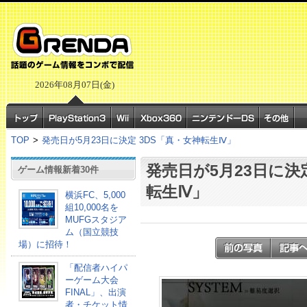
2026年08月07日(金)
TOP
>
発売日が5月23日に決定 3DS「真・女神転生Ⅳ」
発売日が5月23日に決
ゲーム情報新着30件
転生Ⅳ」
横浜FC、5,000
組10,000名を
MUFGスタジア
ム（国立競技
場）に招待！
「配信者ハイパ
ーゲーム大会
FINAL」、出演
者・チケット情