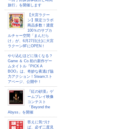
旅行」を開催します
【大宮ラクー
ン】限定コラボ
商品多数！濃度
100％のサブカ
ルチャー空間「まんだら
け」が、6月27日(土)に大宮
ラクーン8FにOPEN！
やり込むほどに強くなる？
Game ＆ Co.初の新作ゲー
ムタイトル『PICK A
BOO』は、奇妙な夜逃げ協
力アクション！Steamスト
アページ、公開中！
『紅の砂漠』ゲ
ームプレイ映像
コンテスト
「Beyond the
Abyss」を開催
答えに気づけ
ば、必ず二度見