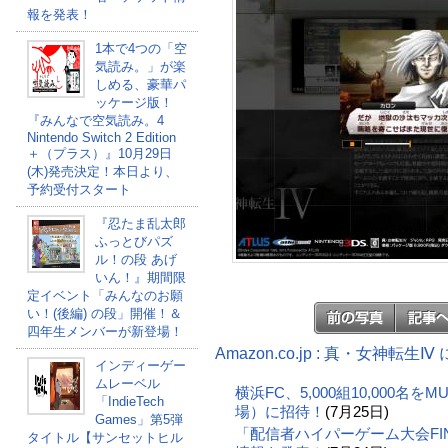
報を発表！
1本で4つの「空
気読み。」が楽
しめる、豪華パ
ッケージ版！
『みんなで空気読み。4
Nintendo Switch 2 Edition
＋（プラス）』10月29日
(木)発売決定！本日より、
予約受付スタート
『忍たま乱太郎
ふっとびパズ
ル！の段 あげ
いん！』期間限
定イベント「みんなのお願
い！(後編) の段」開催！＆
四年生メンバーが新登場！
Amazon.co.jp : 真・女神転
インディーゲー
ムレーベル
横浜FC、5,000組10,000名
「IndieTech
場）に招待！
(7月25日)
Games」第5弾
「配信者ハイパーゲーム大会FI
タイトル【サンセットヒル