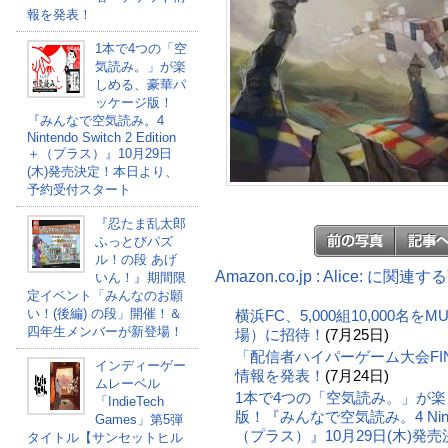
報を発表！
1本で4つの「空
気読み。」が楽
しめる、豪華パ
ッケージ版！
『みんなで空気読み。4
Nintendo Switch 2 Edition
＋（プラス）』10月29日
(木)発売決定！本日より、
予約受付スタート
『忍たま乱太郎
ふっとびパズ
ル！の段 あげ
Amazon.co.jp : Alice: に関連
いん！』期間限
定イベント「みんなのお願
い！(後編) の段」開催！＆
横浜FC、5,000組10,000名
四年生メンバーが新登場！
場）に招待！
(7月25日)
「配信者ハイパーゲーム大会FI
インディーゲー
情報を発表！
(7月24日)
ムレーベル
1本で4つの「空気読み。」が
「IndieTech
版！『みんなで空気読み。4 Nintendo 
Games」第5弾
（プラス）』10月29日(木)
タイトル【サンセットヒル