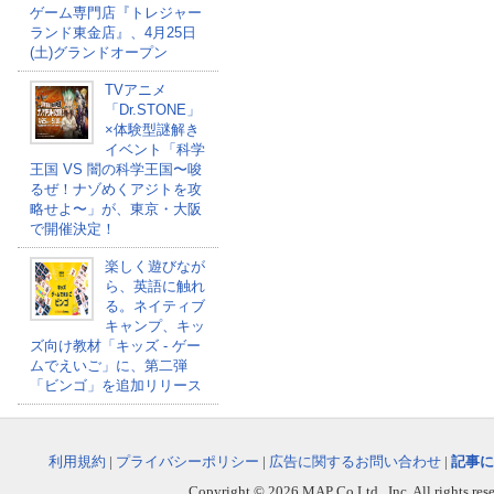
ゲーム専門店『トレジャー
ランド東金店』、4月25日
(土)グランドオープン
TVアニメ
「Dr.STONE」
×体験型謎解き
イベント「科学
王国 VS 闇の科学王国〜唆
るぜ！ナゾめくアジトを攻
略せよ〜」が、東京・大阪
で開催決定！
楽しく遊びなが
ら、英語に触れ
る。ネイティブ
キャンプ、キッ
ズ向け教材「キッズ - ゲー
ムでえいご」に、第二弾
「ビンゴ」を追加リリース
利用規約
|
プライバシーポリシー
|
広告に関するお問い合わせ
|
記事に
Copyright © 2026 MAP Co,Ltd., Inc. All rights rese