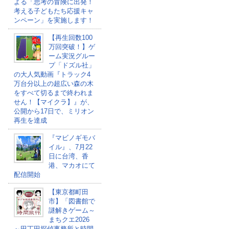
よる「思考の冒険に出発！
考える子どもたち応援キャ
ンペーン」を実施します！
【再生回数100
万回突破！】ゲ
ーム実況グルー
プ「ドズル社」
の大人気動画『トラック4
万台分以上の超広い森の木
をすべて切るまで終われま
せん！【マイクラ】』が、
公開から17日で、ミリオン
再生を達成
『マビノギモバ
イル』、7月22
日に台湾、香
港、マカオにて
配信開始
【東京都町田
市】「図書館で
謎解きゲーム～
まちクエ2026
～田丁田探偵事務所と時間