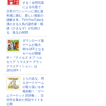
する！全問写真
による出題で、
日常のワンシーンに潜む違
和感に挑む、新しい感覚の
謎解き本。TVやYouTubeを
沸かせる人気の謎作家・暇
謎（ひまなぞ）が仕掛け
る、珠玉の80問
ダウンロード版
ゲームが最大
80％OFFとなる
セールが開催
中！『テイルズ オブ ベル
セリア リマスター デラッ
クスエディション』は
26%OFF！
とらのあな、同
人ボードゲーム
の取り扱いを本
格始動！「ゲー
ムマーケット2026春」、注
目作を集めた特設サイトを
公開