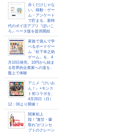
歩くだけじゃな
い。移動・ゲー
ム・アンケート
で貯まる、新時
代のポイ活アプリ『ぽいこ
ろ』ベータ版を提供開始
家族で遊んで学
べるボードゲー
ム「松下幸之助
ゲーム」を、4
月10日発売。10円から始ま
る世界的企業家への道を、
盤上で体験
アニメ『けいお
ん！』×モンス
ト初コラボを、
4月26日（日）
12：00より開催！
関東初上
陸！“激甘・爆
取れ”がコンセ
プトのクレーン