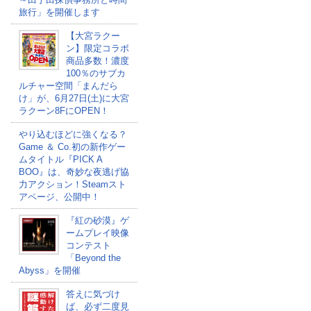
旅行」を開催します
【大宮ラクー
ン】限定コラボ
商品多数！濃度
100％のサブカ
ルチャー空間「まんだら
け」が、6月27日(土)に大宮
ラクーン8FにOPEN！
やり込むほどに強くなる？
Game ＆ Co.初の新作ゲー
ムタイトル『PICK A
BOO』は、奇妙な夜逃げ協
力アクション！Steamスト
アページ、公開中！
『紅の砂漠』ゲ
ームプレイ映像
コンテスト
「Beyond the
Abyss」を開催
答えに気づけ
ば、必ず二度見