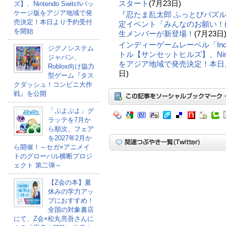
スタート
(7月23日)
ズ】、Nintendo Switchパッ
ケージ版をアジア地域で発
『忍たま乱太郎 ふっとびパズル
売決定！本日より予約受付
定イベント「みんなのお願い！(
を開始
生メンバーが新登場！
(7月23日
インディーゲームレーベル「Indie
ジグノシステム
トル【サンセットヒルズ】、Ninte
ジャパン、
をアジア地域で発売決定！本日
Roblox向け協力
日)
型ゲーム『タス
クダッシュ！コンビニ大作
戦』を公開
「ぷよぷよ」グ
ラッテを7月か
ら順次、フェア
を2027年2月か
ら開催！～セガ×アニメイ
トのグローバル横断プロジ
ェクト 第二弾～
【Z会の本】夏
休みの学力アッ
プにおすすめ！
全国の対象書店
にて、Z会×松丸亮吾さんに