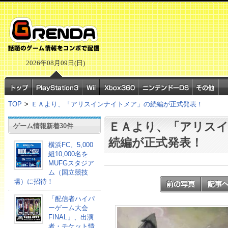
2026年08月09日(日)
TOP
>
ＥＡより、「アリスインナイトメア」の続編が正式発表！
ＥＡより、「アリス
ゲーム情報新着30件
続編が正式発表！
横浜FC、5,000
組10,000名を
MUFGスタジア
ム（国立競技
場）に招待！
「配信者ハイパ
ーゲーム大会
FINAL」、出演
者・チケット情