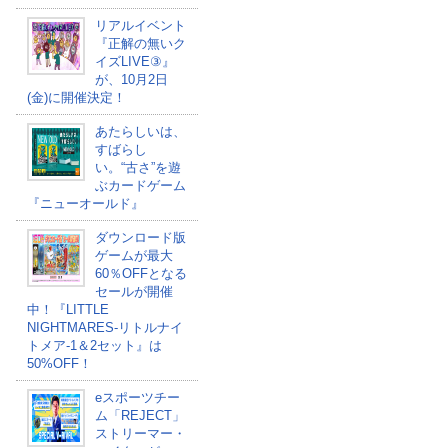
リアルイベント
『正解の無いク
イズLIVE③』
が、10月2日
(金)に開催決定！
あたらしいは、
すばらし
い。“古さ”を遊
ぶカードゲーム
『ニューオールド』
ダウンロード版
ゲームが最大
60％OFFとなる
セールが開催
中！『LITTLE
NIGHTMARES-リトルナイ
トメア-1＆2セット』は
50%OFF！
eスポーツチー
ム「REJECT」
ストリーマー・