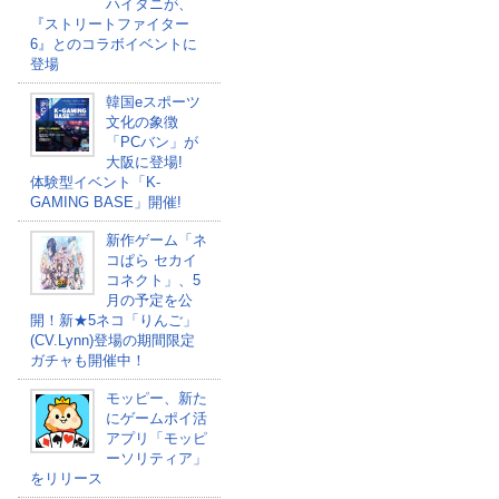
ハイタニが、
『ストリートファイター
6』とのコラボイベントに
登場
韓国eスポーツ
文化の象徴
「PCバン」が
大阪に登場!
体験型イベント「K-
GAMING BASE」開催!
新作ゲーム「ネ
コぱら セカイ
コネクト」、5
月の予定を公
開！新★5ネコ「りんご」
(CV.Lynn)登場の期間限定
ガチャも開催中！
モッピー、新た
にゲームポイ活
アプリ「モッピ
ーソリティア」
をリリース